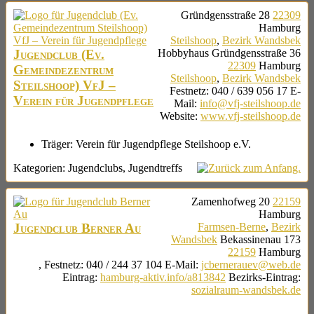
Gründgensstraße 28
22309
Hamburg
Steilshoop
,
Bezirk Wandsbek
Jugendclub (Ev.
Hobbyhaus
Gründgensstraße 36
22309
Hamburg
Gemeindezentrum
Steilshoop
,
Bezirk Wandsbek
Steilshoop) VfJ –
Festnetz
:
040 / 639 056 17
E-
Verein für Jugendpflege
Mail
:
info@vfj-steilshoop.de
Website
:
www.vfj-steilshoop.de
Träger:
Verein für Jugendpflege Steilshoop e.V.
Kategorien:
Jugendclubs
,
Jugendtreffs
Zamenhofweg 20
22159
Hamburg
Jugendclub Berner Au
Farmsen-Berne
,
Bezirk
Wandsbek
Bekassinenau 173
22159
Hamburg
,
Festnetz
:
040 / 244 37 104
E-Mail
:
jcbernerauev@web.de
Eintrag
:
hamburg-aktiv.info/a813842
Bezirks-Eintrag
:
sozialraum-wandsbek.de