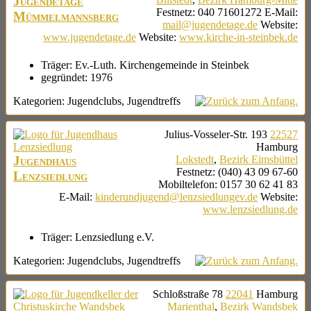
Jugendetage
Festnetz
:
040 71601272
E-Mail
:
Mümmelmannsberg
mail@jugendetage.de
Website
:
www.jugendetage.de
Website
:
www.kirche-in-steinbek.de
Träger:
Ev.-Luth. Kirchengemeinde in Steinbek
gegründet:
1976
Kategorien:
Jugendclubs
,
Jugendtreffs
Julius-Vosseler-Str. 193
22527
Hamburg
Jugendhaus
Lokstedt
,
Bezirk Eimsbüttel
Festnetz
:
(040) 43 09 67-60
Lenzsiedlung
Mobiltelefon
:
0157 30 62 41 83
E-Mail
:
kinderundjugend@lenzsiedlungev.de
Website
:
www.lenzsiedlung.de
Träger:
Lenzsiedlung e.V.
Kategorien:
Jugendclubs
,
Jugendtreffs
Schloßstraße 78
22041
Hamburg
Marienthal
,
Bezirk Wandsbek