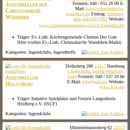
Jugendkeller der
Festnetz
:
040 / 652 20 00
E-
Mail
:
Info@christuskirche-
Christuskirche
wandsbek.de
Eintrag
:
hamburg-
Wandsbek
aktiv.info/k837962
Website
:
www.christusdergutehirte.church/jugendkirche
Träger:
Ev.-Luth. Kirchengemeinde Christus Der Gute
Hirte (vorher Ev.-Luth. Christuskirche Wandsbek-Markt)
Kategorien:
Jugendclubs
,
Jugendtreffs
Holitzberg 288
22417
Hamburg
Langenhorn
,
Bezirk Hamburg-
Jugendkeller
Nord
Festnetz
:
040 / 537 20 66
E-Mail
:
info@isuf.org
Website
:
Holitzberg
www.isuf.org
Träger:
Initiative Spielplätze und Freizeit Langenhorn-
Heidberg e.V. (ISUF)
Kategorien:
Jugendclubs
Mümmelmannsberg 62
22115