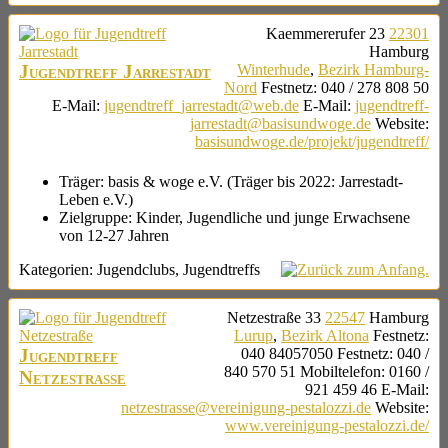
Kaemmererufer 23
22301
Hamburg
Jugendtreff Jarrestadt
Winterhude
,
Bezirk Hamburg-
Nord
Festnetz
:
040 / 278 808 50
E-Mail
:
jugendtreff_jarrestadt@web.de
E-Mail
:
jugendtreff-
jarrestadt@basisundwoge.de
Website
:
basisundwoge.de/projekt/jugendtreff/
Träger:
basis & woge e.V. (Träger bis 2022: Jarrestadt-
Leben e.V.)
Zielgruppe:
Kinder, Jugendliche und junge Erwachsene
von 12-27 Jahren
Kategorien:
Jugendclubs
,
Jugendtreffs
Netzestraße 33
22547
Hamburg
Lurup
,
Bezirk Altona
Festnetz
:
Jugendtreff
040 84057050
Festnetz
:
040 /
840 570 51
Mobiltelefon
:
0160 /
Netzestraße
921 459 46
E-Mail
:
netzestrasse@vereinigung-pestalozzi.de
Website
:
www.vereinigung-pestalozzi.de/