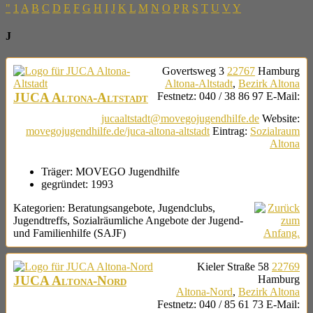
"
1
A
B
C
D
E
F
G
H
I
J
K
L
M
N
O
P
R
S
T
U
V
Y
J
Govertsweg 3
22767
Hamburg
Altona-Altstadt
,
Bezirk Altona
JUCA Altona-Altstadt
Festnetz
:
040 / 38 86 97
E-Mail
:
jucaaltstadt@movegojugendhilfe.de
Website
:
movegojugendhilfe.de/juca-altona-altstadt
Eintrag
:
Sozialraum
Altona
Träger:
MOVEGO Jugendhilfe
gegründet:
1993
Kategorien:
Beratungsangebote
,
Jugendclubs
,
Jugendtreffs
,
Sozialräumliche Angebote der Jugend-
und Familienhilfe (SAJF)
Kieler Straße 58
22769
JUCA Altona-Nord
Hamburg
Altona-Nord
,
Bezirk Altona
Festnetz
:
040 / 85 61 73
E-Mail
: