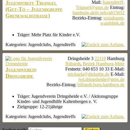
Jugendtreff Triangel
Mail
:
Jugendtreff-
Triangel@gmx.de
Eintrag
:
(Get-To – Jugendgruppe
hamburg-aktiv.info/a815652
Grunewaldstraße)
Bezirks-Eintrag
:
sozialraum-
wandsbek.de
Träger:
Mehr Platz für Kinder e.V.
Kategorien:
Jugendclubs
,
Jugendtreffs
Dringsheide 3
22119
Hamburg
Billstedt
,
Bezirk Hamburg-Mitte
Jugendverein
Festnetz
:
040 653 10 33
E-Mail
:
michaela@diekuhle.de
E-Mail
:
Dringsheide
jvd.dringsheide@gmx.de
Bezirks-Eintrag
:
billstedt-horn.hamburg.de
Träger:
Jugendverein Dringsheide e.V. / Aktionsgruppe
Kinder- und Jugendhilfe Kaltenbergen e. V.
Zielgruppe:
12-21jährige
Kategorien:
Jugendclubs
,
Jugendtreffs
Suchen nach: