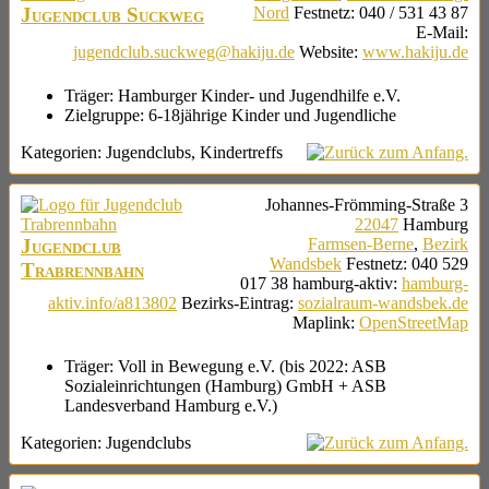
Jugendclub Suckweg
Nord
Festnetz
:
040 / 531 43 87
E-Mail
:
jugendclub.suckweg@hakiju.de
Website
:
www.hakiju.de
Träger:
Hamburger Kinder- und Jugendhilfe e.V.
Zielgruppe:
6-18jährige Kinder und Jugendliche
Kategorien:
Jugendclubs
,
Kindertreffs
Johannes-Frömming-Straße 3
22047
Hamburg
Jugendclub
Farmsen-Berne
,
Bezirk
Wandsbek
Festnetz
:
040 529
Trabrennbahn
017 38
hamburg-aktiv
:
hamburg-
aktiv.info/a813802
Bezirks-Eintrag
:
sozialraum-wandsbek.de
Maplink
:
OpenStreetMap
Träger:
Voll in Bewegung e.V. (bis 2022: ASB
Sozialeinrichtungen (Hamburg) GmbH + ASB
Landesverband Hamburg e.V.)
Kategorien:
Jugendclubs