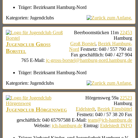
Träger:
Bezirksamt Hamburg-Nord
Kategorien:
Jugendclubs
Beerboomstücken 11m
22453
Hamburg
Jugendclub Groß
Groß Borstel
,
Bezirk Hamburg-
Nord
Festnetz
:
040 / 557 790 41
Borstel
Fax geschäftlich
:
040 / 427 904
765
E-Mail
:
jc-gross-borstel@hamburg-nord.hamburg.de
Träger:
Bezirksamt Hamburg-Nord
Kategorien:
Jugendclubs
Hörgensweg 59a
22523
Hamburg
Jugendclub Hörgensweg
Eidelstedt
,
Bezirk Eimsbüttel
Festnetz
:
040 / 57 38 20
Fax
geschäftlich
:
040 65797588
E-Mail
:
team@jch-hamburg.de
Website
:
jch-hamburg.de
Eintrag
:
Eidelstedt INFO
Träger:
Verband Kinder- und Jugendarbeit Hamburg e.V.