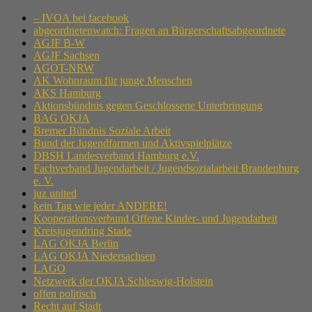
– IVOA bei facebook
abgeordnetenwatch: Fragen an Bürgerschaftsabgeordnete
AGJF B-W
AGJF Sachsen
AGOT-NRW
AK Wohnraum für junge Menschen
AKS Hamburg
Aktionsbündnis gegen Geschlossene Unterbringung
BAG OKJA
Bremer Bündnis Soziale Arbeit
Bund der Jugendfarmen und Aktivspielplätze
DBSH Landesverband Hamburg e.V.
Fachverband Jugendarbeit / Jugendsozialarbeit Brandenburg
e. V.
juz united
kein Tag wie jeder ANDERE!
Kooperationsverbund Offene Kinder- und Jugendarbeit
Kreisjugendring Stade
LAG OKJA Berlin
LAG OKJA Niedersachsen
LAGO
Netzwerk der OKJA Schleswig-Holstein
offen politisch
Recht auf Stadt