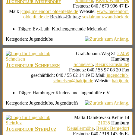
Jugendclub Meiendorf
Rahlstedt
,
Bezirk Wandsbek
Festnetz
:
040 / 679 996 47
E-
Mail
:
jcm@meiendorf-oldenfelde.de
Website
:
www.meiendorf-
oldenfelde.de
Bezirks-Eintrag
:
sozialraum-wandsbek.de
Träger:
Ev.-Luth. Kirchengemeinde Meiendorf
Kategorien:
Jugendclubs
Graf-Johann-Weg 81
22459
Hamburg
Jugendclub Schnelsen
Schnelsen
,
Bezirk Eimsbüttel
Festnetz
:
040 / 55 97 08 20
Fax
geschäftlich
:
040 / 55 62 14 19
E-Mail
:
jugendclub-
schnelsen@hakiju.de
Website
:
hakiju.de
Träger:
Hamburger Kinder- und Jugendhilfe e.V.
Kategorien:
Jugendclubs
,
Jugendtreffs
Marta-Damkowski-Kehre 14
21035
Hamburg
Jugendclub SteinJuz
Neuallermöhe
,
Bezirk Bergedorf
Festnetz
:
040 / 318 143 36
E-