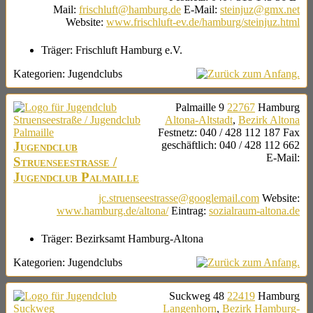
Mail
:
frischluft@hamburg.de
E-Mail
:
steinjuz@gmx.net
Website
:
www.frischluft-ev.de/hamburg/steinjuz.html
Träger:
Frischluft Hamburg e.V.
Kategorien:
Jugendclubs
Palmaille 9
22767
Hamburg
Altona-Altstadt
,
Bezirk Altona
Festnetz
:
040 / 428 112 187
Fax
Jugendclub
geschäftlich
:
040 / 428 112 662
E-Mail
:
Struenseestraße /
Jugendclub Palmaille
jc.struenseestrasse@googlemail.com
Website
:
www.hamburg.de/altona/
Eintrag
:
sozialraum-altona.de
Träger:
Bezirksamt Hamburg-Altona
Kategorien:
Jugendclubs
Suckweg 48
22419
Hamburg
Langenhorn
,
Bezirk Hamburg-