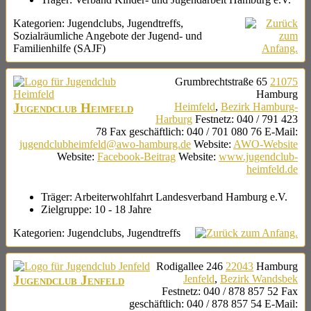
Kategorien:
Jugendclubs
,
Jugendtreffs
,
Sozialräumliche Angebote der Jugend- und
Familienhilfe (SAJF)
Grumbrechtstraße 65
21075
Hamburg
Jugendclub Heimfeld
Heimfeld
,
Bezirk Hamburg-
Harburg
Festnetz
:
040 / 791 423
78
Fax geschäftlich
:
040 / 701 080 76
E-Mail
:
jugendclubheimfeld@awo-hamburg.de
Website
:
AWO-Website
Website
:
Facebook-Beitrag
Website
:
www.jugendclub-
heimfeld.de
Träger:
Arbeiterwohlfahrt Landesverband Hamburg e.V.
Zielgruppe:
10 - 18 Jahre
Kategorien:
Jugendclubs
,
Jugendtreffs
Rodigallee 246
22043
Hamburg
Jugendclub Jenfeld
Jenfeld
,
Bezirk Wandsbek
Festnetz
:
040 / 878 857 52
Fax
geschäftlich
:
040 / 878 857 54
E-Mail
: