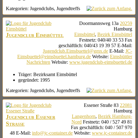
Kategorien:
Jugendclubs
,
Jugendtreffs
Doormannsweg 13a
20259
Hamburg
Jugendclub Eimsbüttel
Eimsbüttel
,
Bezirk Eimsbüttel
Festnetz
:
040/40 33 53
Fax
geschäftlich
:
040/43 19 39 57
E-Mail
:
Jugendclub.Eimsbuettel@gmx.de
E-Mail
:
JC-
Eimsbuettel@eimsbuettel.hamburg.de
Website
:
Eimsbüttler
Nachrichten
Website
:
www.jugendclub-eimsbuettel.de
Träger:
Bezirksamt Eimsbüttel
gegründet:
1995
Kategorien:
Jugendclubs
,
Jugendtreffs
Essener Straße 83
22081
Hamburg
Jugendclub Essener
Langenhorn
,
Bezirk Hamburg-
Nord
Festnetz
:
040 / 527 49 81
Straße
Fax geschäftlich
:
040 / 507 970
48
E-Mail
:
info@jc-container.de
Website
:
www.jc-container.de