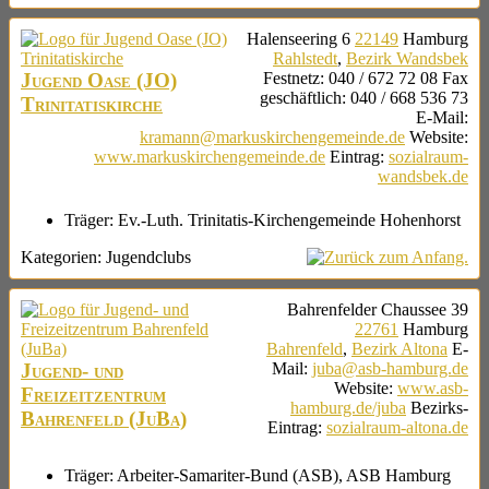
Halenseering 6
22149
Hamburg
Rahlstedt
,
Bezirk Wandsbek
Jugend Oase (JO)
Festnetz
:
040 / 672 72 08
Fax
geschäftlich
:
040 / 668 536 73
Trinitatiskirche
E-Mail
:
kramann@markuskirchengemeinde.de
Website
:
www.markuskirchengemeinde.de
Eintrag
:
sozialraum-
wandsbek.de
Träger:
Ev.-Luth. Trinitatis-Kirchengemeinde Hohenhorst
Kategorien:
Jugendclubs
Bahrenfelder Chaussee 39
22761
Hamburg
Bahrenfeld
,
Bezirk Altona
E-
Jugend- und
Mail
:
juba@asb-hamburg.de
Website
:
www.asb-
Freizeitzentrum
hamburg.de/juba
Bezirks-
Bahrenfeld (JuBa)
Eintrag
:
sozialraum-altona.de
Träger:
Arbeiter-Samariter-Bund (ASB), ASB Hamburg