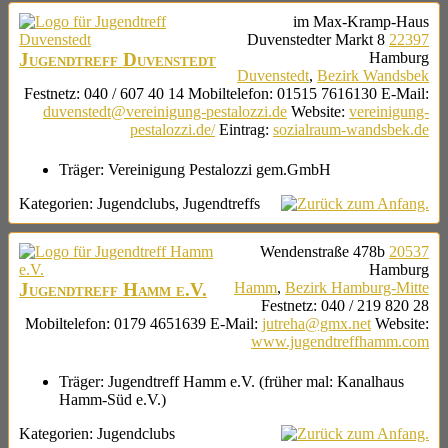
im Max-Kramp-Haus
Duvenstedter Markt 8
22397
Jugendtreff Duvenstedt
Hamburg
Duvenstedt
,
Bezirk Wandsbek
Festnetz
:
040 / 607 40 14
Mobiltelefon
:
01515 7616130
E-Mail
:
duvenstedt@vereinigung-pestalozzi.de
Website
:
vereinigung-
pestalozzi.de/
Eintrag
:
sozialraum-wandsbek.de
Träger:
Vereinigung Pestalozzi gem.GmbH
Kategorien:
Jugendclubs
,
Jugendtreffs
Wendenstraße 478b
20537
Hamburg
Jugendtreff Hamm e.V.
Hamm
,
Bezirk Hamburg-Mitte
Festnetz
:
040 / 219 820 28
Mobiltelefon
:
0179 4651639
E-Mail
:
jutreha@gmx.net
Website
:
www.jugendtreffhamm.com
Träger:
Jugendtreff Hamm e.V. (früher mal: Kanalhaus
Hamm-Süd e.V.)
Kategorien:
Jugendclubs