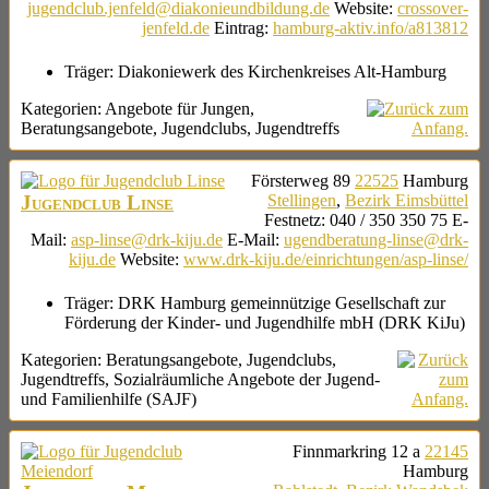
jugendclub.jenfeld@diakonieundbildung.de
Website
:
crossover-
jenfeld.de
Eintrag
:
hamburg-aktiv.info/a813812
Träger:
Diakoniewerk des Kirchenkreises Alt-Hamburg
Kategorien:
Angebote für Jungen
,
Beratungsangebote
,
Jugendclubs
,
Jugendtreffs
Försterweg 89
22525
Hamburg
Jugendclub Linse
Stellingen
,
Bezirk Eimsbüttel
Festnetz
:
040 / 350 350 75
E-
Mail
:
asp-linse@drk-kiju.de
E-Mail
:
ugendberatung-linse@drk-
kiju.de
Website
:
www.drk-kiju.de/einrichtungen/asp-linse/
Träger:
DRK Hamburg gemeinnützige Gesellschaft zur
Förderung der Kinder- und Jugendhilfe mbH (DRK KiJu)
Kategorien:
Beratungsangebote
,
Jugendclubs
,
Jugendtreffs
,
Sozialräumliche Angebote der Jugend-
und Familienhilfe (SAJF)
Finnmarkring 12 a
22145
Hamburg