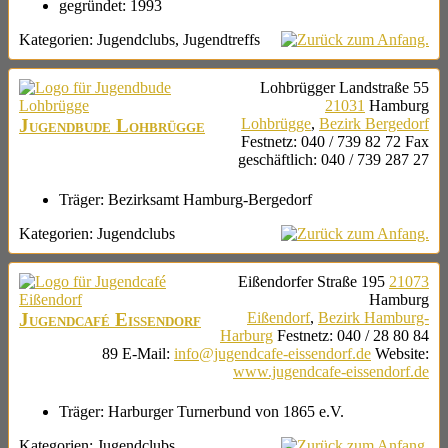
gegründet:
1993
Kategorien:
Jugendclubs
,
Jugendtreffs
Lohbrügger Landstraße 55
21031
Hamburg
Jugendbude Lohbrügge
Lohbrügge
,
Bezirk Bergedorf
Festnetz
:
040 / 739 82 72
Fax
geschäftlich
:
040 / 739 287 27
Träger:
Bezirksamt Hamburg-Bergedorf
Kategorien:
Jugendclubs
Eißendorfer Straße 195
21073
Hamburg
Jugendcafé Eißendorf
Eißendorf
,
Bezirk Hamburg-
Harburg
Festnetz
:
040 / 28 80 84
89
E-Mail
:
info@jugendcafe-eissendorf.de
Website
:
www.jugendcafe-eissendorf.de
Träger:
Harburger Turnerbund von 1865 e.V.
Kategorien:
Jugendclubs