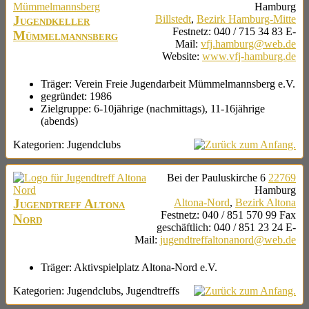
Hamburg
Jugendkeller
Billstedt
,
Bezirk Hamburg-Mitte
Festnetz
:
040 / 715 34 83
E-
Mümmelmannsberg
Mail
:
vfj.hamburg@web.de
Website
:
www.vfj-hamburg.de
Träger:
Verein Freie Jugendarbeit Mümmelmannsberg e.V.
gegründet:
1986
Zielgruppe:
6-10jährige (nachmittags), 11-16jährige
(abends)
Kategorien:
Jugendclubs
Bei der Pauluskirche 6
22769
Hamburg
Jugendtreff Altona
Altona-Nord
,
Bezirk Altona
Festnetz
:
040 / 851 570 99
Fax
Nord
geschäftlich
:
040 / 851 23 24
E-
Mail
:
jugendtreffaltonanord@web.de
Träger:
Aktivspielplatz Altona-Nord e.V.
Kategorien:
Jugendclubs
,
Jugendtreffs