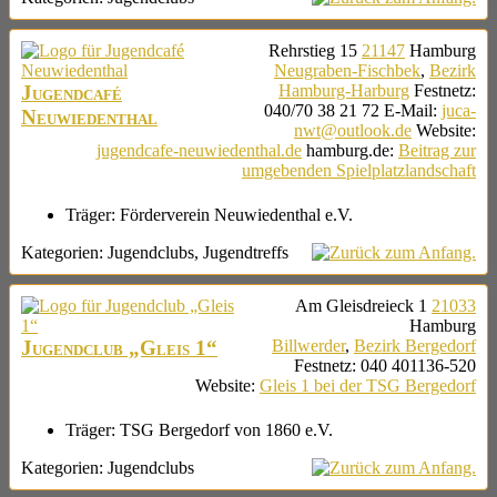
Rehrstieg 15
21147
Hamburg
Neugraben-Fischbek
,
Bezirk
Jugendcafé
Hamburg-Harburg
Festnetz
:
040/70 38 21 72
E-Mail
:
juca-
Neuwiedenthal
nwt@outlook.de
Website
:
jugendcafe-neuwiedenthal.de
hamburg.de
:
Beitrag zur
umgebenden Spielplatzlandschaft
Träger:
Förderverein Neuwiedenthal e.V.
Kategorien:
Jugendclubs
,
Jugendtreffs
Am Gleisdreieck 1
21033
Hamburg
Jugendclub „Gleis 1“
Billwerder
,
Bezirk Bergedorf
Festnetz
:
040 401136-520
Website
:
Gleis 1 bei der TSG Bergedorf
Träger:
TSG Bergedorf von 1860 e.V.
Kategorien:
Jugendclubs