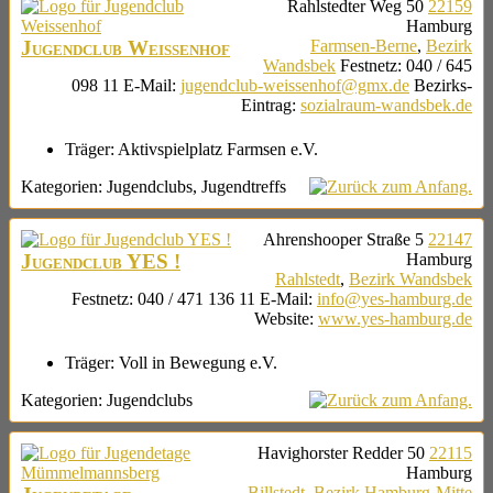
Rahlstedter Weg 50
22159
Hamburg
Jugendclub Weissenhof
Farmsen-Berne
,
Bezirk
Wandsbek
Festnetz
:
040 / 645
098 11
E-Mail
:
jugendclub-weissenhof@gmx.de
Bezirks-
Eintrag
:
sozialraum-wandsbek.de
Träger:
Aktivspielplatz Farmsen e.V.
Kategorien:
Jugendclubs
,
Jugendtreffs
Ahrenshooper Straße 5
22147
Jugendclub YES !
Hamburg
Rahlstedt
,
Bezirk Wandsbek
Festnetz
:
040 / 471 136 11
E-Mail
:
info@yes-hamburg.de
Website
:
www.yes-hamburg.de
Träger:
Voll in Bewegung e.V.
Kategorien:
Jugendclubs
Havighorster Redder 50
22115
Hamburg
Billstedt
,
Bezirk Hamburg-Mitte