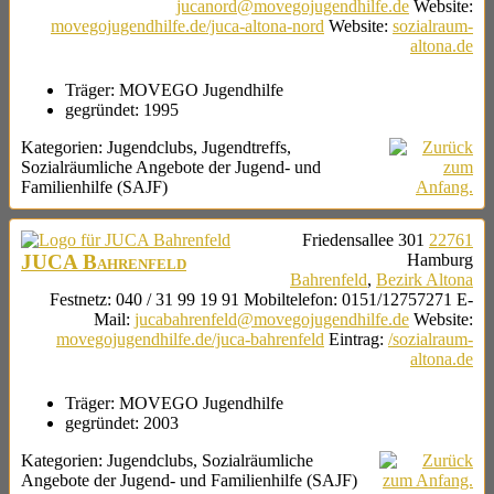
jucanord@movegojugendhilfe.de
Website
:
movegojugendhilfe.de/juca-altona-nord
Website
:
sozialraum-
altona.de
Träger:
MOVEGO Jugendhilfe
gegründet:
1995
Kategorien:
Jugendclubs
,
Jugendtreffs
,
Sozialräumliche Angebote der Jugend- und
Familienhilfe (SAJF)
Friedensallee 301
22761
JUCA Bahrenfeld
Hamburg
Bahrenfeld
,
Bezirk Altona
Festnetz
:
040 / 31 99 19 91
Mobiltelefon
:
0151/12757271
E-
Mail
:
jucabahrenfeld@movegojugendhilfe.de
Website
:
movegojugendhilfe.de/juca-bahrenfeld
Eintrag
:
/sozialraum-
altona.de
Träger:
MOVEGO Jugendhilfe
gegründet:
2003
Kategorien:
Jugendclubs
,
Sozialräumliche
Angebote der Jugend- und Familienhilfe (SAJF)