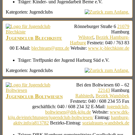
Träger:
Kinder- und Jugendarbeit Berne e.V.
Kategorien:
Jugendclubs
Rönneburger Straße 6
21079
Hamburg
Jugendclub Blechkiste
Wilstorf
,
Bezirk Hamburg-
Harburg
Festnetz
:
040 / 763 83
00
E-Mail
:
blechteam@gmx.de
Website
:
www.jc-blechkiste.de
Träger:
Treffpunkt der Jugend Harburg Süd e.V.
Kategorien:
Jugendclubs
Bei den Boltwiesen 60 – 62
22143
Hamburg
Jugendclub Boltwiesen
Rahlstedt
,
Bezirk Wandsbek
Festnetz
:
040 / 608 234 55
Fax
geschäftlich
:
040 / 608 234 32
E-Mail
:
jugendclub-
boltwiesen@drk-kiju.de
Website
:
www.drk-
kiju.de/einrichtungen/jugendclub-boltwiesen/
Eintrag
:
hamburg-
aktiv.info/a813782
Bezirks-Eintrag
:
sozialraum-wandsbek.de
Träger:
DRK Hamburg gemeinnützige Gesellschaft zur