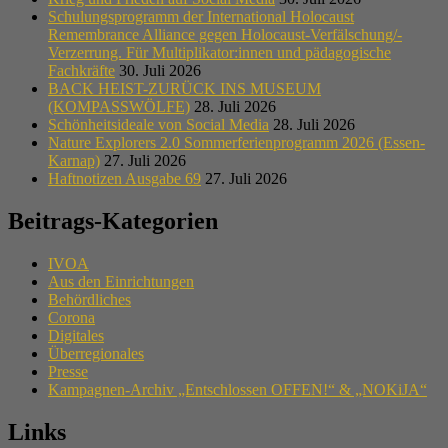
Schulungsprogramm der International Holocaust
Remembrance Alliance gegen Holocaust-Verfälschung/-
Verzerrung. Für Multiplikator:innen und pädagogische
Fachkräfte
30. Juli 2026
BACK HEIST-ZURÜCK INS MUSEUM
(KOMPASSWÖLFE)
28. Juli 2026
Schönheitsideale von Social Media
28. Juli 2026
Nature Explorers 2.0 Sommerferienprogramm 2026 (Essen-
Karnap)
27. Juli 2026
Haftnotizen Ausgabe 69
27. Juli 2026
Beitrags-Kategorien
IVOA
Aus den Einrichtungen
Behördliches
Corona
Digitales
Überregionales
Presse
Kampagnen-Archiv „Entschlossen OFFEN!“ & „NOKiJA“
Links