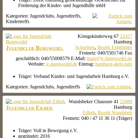
Förderung der Kinder- und Jugendhilfe mbH
Kategorien:
Jugendclubs
,
Jugendtreffs
,
Kindertreffs
Königskinderweg 67
22457
Hamburg
Jugendclub Burgwedel
Schnelsen
,
Bezirk Eimsbüttel
Festnetz
:
040/5501746
Fax
geschäftlich
:
040/55008579
E-Mail
:
team@jc-burgwedel.de
Website
:
jc-burgwedel.de
Eintrag
:
hamburg-aktiv.info
Träger:
Verband Kinder- und Jugendarbeit Hamburg e.V.
Kategorien:
Jugendclubs
,
Jugendtreffs
Wandsbeker Chaussee 41
22089
Jugendclub Eilbek
Hamburg
Eilbek
,
Bezirk Wandsbek
Festnetz
:
040 / 47 11 36 11 (Träger)
Träger:
Voll in Bewegung e.V.
gegründet:
2016