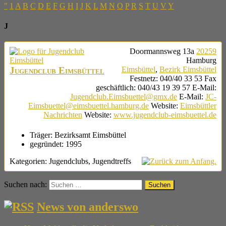
"
1
A
B
C
D
E
F
G
H
I
J
K
L
M
N
O
P
R
S
T
U
V
Y
J
Doormannsweg 13a
20259
Hamburg
Jugendclub Eimsbüttel
Eimsbüttel
,
Bezirk Eimsbüttel
Festnetz
:
040/40 33 53
Fax
geschäftlich
:
040/43 19 39 57
E-Mail
:
Jugendclub.Eimsbuettel@gmx.de
E-Mail
:
JC-
Eimsbuettel@eimsbuettel.hamburg.de
Website
:
Eimsbüttler
Nachrichten
Website
:
www.jugendclub-eimsbuettel.de
Träger:
Bezirksamt Eimsbüttel
gegründet:
1995
Kategorien:
Jugendclubs
,
Jugendtreffs
Suchen nach:
News von anderswo