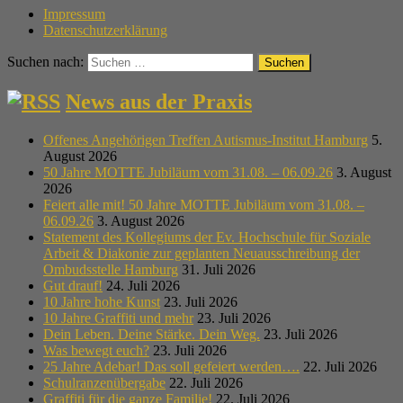
Impressum
Datenschutzerklärung
Suchen nach:
News aus der Praxis
Offenes Angehörigen Treffen Autismus-Institut Hamburg
5.
August 2026
50 Jahre MOTTE Jubiläum vom 31.08. – 06.09.26
3. August
2026
Feiert alle mit! 50 Jahre MOTTE Jubiläum vom 31.08. –
06.09.26
3. August 2026
Statement des Kollegiums der Ev. Hochschule für Soziale
Arbeit & Diakonie zur geplanten Neuausschreibung der
Ombudsstelle Hamburg
31. Juli 2026
Gut drauf!
24. Juli 2026
10 Jahre hohe Kunst
23. Juli 2026
10 Jahre Graffiti und mehr
23. Juli 2026
Dein Leben. Deine Stärke. Dein Weg.
23. Juli 2026
Was bewegt euch?
23. Juli 2026
25 Jahre Adebar! Das soll gefeiert werden….
22. Juli 2026
Schulranzenübergabe
22. Juli 2026
Graffiti für die ganze Familie!
22. Juli 2026