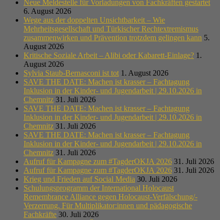
Neue Meldestelle für Vorladungen von Fachkräften gestartet
6. August 2026
Wege aus der doppelten Unsichtbarkeit – Wie
Mehrheitsgesellschaft und Türkischer Rechtextremismus
zusammenwirken und Prävention trotzdem gelingen kann
5.
August 2026
Kritische Soziale Arbeit – Alibi oder Kabarett-Einlage?
1.
August 2026
Sylvia Staub-Bernasconi ist tot
1. August 2026
SAVE THE DATE: Machen ist krasser – Fachtagung
Inklusion in der Kinder- und Jugendarbeit | 29.10.2026 in
Chemnitz
31. Juli 2026
SAVE THE DATE: Machen ist krasser – Fachtagung
Inklusion in der Kinder- und Jugendarbeit | 29.10.2026 in
Chemnitz
31. Juli 2026
SAVE THE DATE: Machen ist krasser – Fachtagung
Inklusion in der Kinder- und Jugendarbeit | 29.10.2026 in
Chemnitz
31. Juli 2026
Aufruf für Kampagne zum #TagderOKJA 2026
31. Juli 2026
Aufruf für Kampagne zum #TagderOKJA 2026
31. Juli 2026
Krieg und Frieden auf Social Media
30. Juli 2026
Schulungsprogramm der International Holocaust
Remembrance Alliance gegen Holocaust-Verfälschung/-
Verzerrung. Für Multiplikator:innen und pädagogische
Fachkräfte
30. Juli 2026