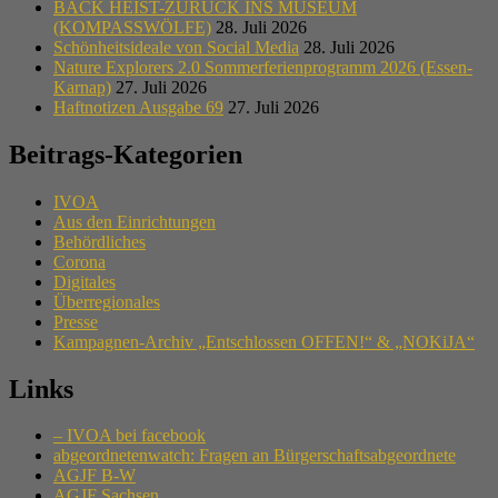
BACK HEIST-ZURÜCK INS MUSEUM
(KOMPASSWÖLFE)
28. Juli 2026
Schönheitsideale von Social Media
28. Juli 2026
Nature Explorers 2.0 Sommerferienprogramm 2026 (Essen-
Karnap)
27. Juli 2026
Haftnotizen Ausgabe 69
27. Juli 2026
Beitrags-Kategorien
IVOA
Aus den Einrichtungen
Behördliches
Corona
Digitales
Überregionales
Presse
Kampagnen-Archiv „Entschlossen OFFEN!“ & „NOKiJA“
Links
– IVOA bei facebook
abgeordnetenwatch: Fragen an Bürgerschaftsabgeordnete
AGJF B-W
AGJF Sachsen