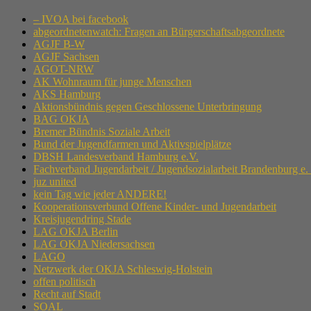
– IVOA bei facebook
abgeordnetenwatch: Fragen an Bürgerschaftsabgeordnete
AGJF B-W
AGJF Sachsen
AGOT-NRW
AK Wohnraum für junge Menschen
AKS Hamburg
Aktionsbündnis gegen Geschlossene Unterbringung
BAG OKJA
Bremer Bündnis Soziale Arbeit
Bund der Jugendfarmen und Aktivspielplätze
DBSH Landesverband Hamburg e.V.
Fachverband Jugendarbeit / Jugendsozialarbeit Brandenburg e.
juz united
kein Tag wie jeder ANDERE!
Kooperationsverbund Offene Kinder- und Jugendarbeit
Kreisjugendring Stade
LAG OKJA Berlin
LAG OKJA Niedersachsen
LAGO
Netzwerk der OKJA Schleswig-Holstein
offen politisch
Recht auf Stadt
SOAL