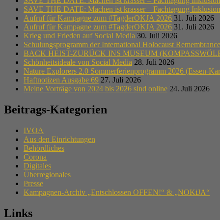
SAVE THE DATE: Machen ist krasser – Fachtagung Inklusion i
SAVE THE DATE: Machen ist krasser – Fachtagung Inklusion i
Aufruf für Kampagne zum #TagderOKJA 2026
31. Juli 2026
Aufruf für Kampagne zum #TagderOKJA 2026
31. Juli 2026
Krieg und Frieden auf Social Media
30. Juli 2026
Schulungsprogramm der International Holocaust Remembrance A
BACK HEIST-ZURÜCK INS MUSEUM (KOMPASSWÖLF
Schönheitsideale von Social Media
28. Juli 2026
Nature Explorers 2.0 Sommerferienprogramm 2026 (Essen-Ka
Haftnotizen Ausgabe 69
27. Juli 2026
Meine Vorträge von 2024 bis 2026 sind online
24. Juli 2026
Beitrags-Kategorien
IVOA
Aus den Einrichtungen
Behördliches
Corona
Digitales
Überregionales
Presse
Kampagnen-Archiv „Entschlossen OFFEN!“ & „NOKiJA“
Links