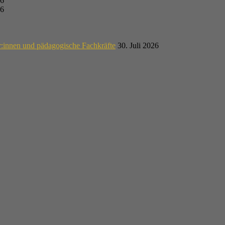
26
26
r:innen und pädagogische Fachkräfte
30. Juli 2026