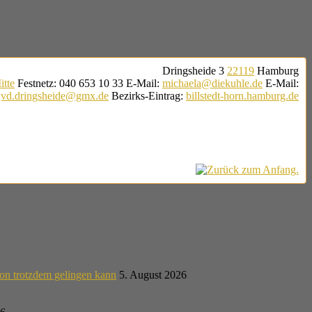
Dringsheide 3
22119
Hamburg
tte
Festnetz
:
040 653 10 33
E-Mail
:
michaela@diekuhle.de
E-Mail
:
jvd.dringsheide@gmx.de
Bezirks-Eintrag
:
billstedt-horn.hamburg.de
on trotzdem gelingen kann
5. August 2026