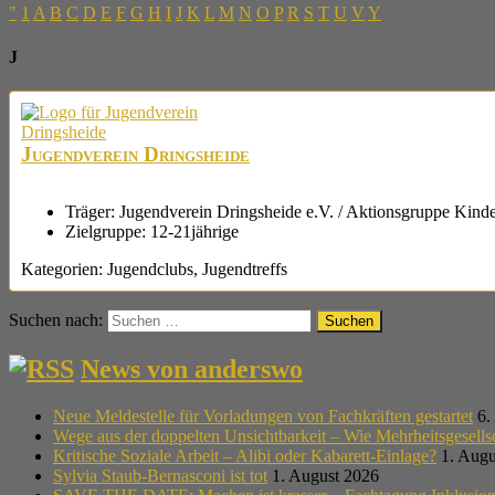
"
1
A
B
C
D
E
F
G
H
I
J
K
L
M
N
O
P
R
S
T
U
V
Y
J
Jugendverein Dringsheide
Träger:
Jugendverein Dringsheide e.V. / Aktionsgruppe Kinde
Zielgruppe:
12-21jährige
Kategorien:
Jugendclubs
,
Jugendtreffs
Suchen nach:
News von anderswo
Neue Meldestelle für Vorladungen von Fachkräften gestartet
6.
Wege aus der doppelten Unsichtbarkeit – Wie Mehrheitsgesell
Kritische Soziale Arbeit – Alibi oder Kabarett-Einlage?
1. Augu
Sylvia Staub-Bernasconi ist tot
1. August 2026