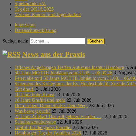
Spielmobile e.V.
Tag der OKJA 2025
Verband Kinder- und Jugendarbeit
Impressum
Datenschutzerklärung
Suchen nach:
News aus der Praxis
Offenes Angehörigen Treffen Autismus-Institut Hamburg
5. Au
50 Jahre MOTTE Jubiläum vom 31.08. – 06.09.26
3. August 
Feiert alle mit! 50 Jahre MOTTE Jubiläum vom 31.08. – 06.09
Statement des Kollegiums der Ev. Hochschule für Soziale Arb
Gut drauf!
24. Juli 2026
10 Jahre hohe Kunst
23. Juli 2026
10 Jahre Graffiti und mehr
23. Juli 2026
Dein Leben. Deine Stärke. Dein Weg.
23. Juli 2026
Was bewegt euch?
23. Juli 2026
25 Jahre Adebar! Das soll gefeiert werden….
22. Juli 2026
Schulranzenübergabe
22. Juli 2026
Graffiti für die ganze Familie!
22. Juli 2026
Hamburger Tag der Familien 2026
17. Juli 2026