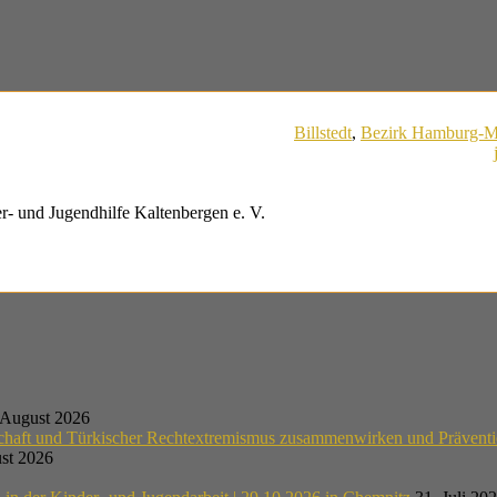
Billstedt
,
Bezirk Hamburg-Mi
r- und Jugendhilfe Kaltenbergen e. V.
 August 2026
schaft und Türkischer Rechtextremismus zusammenwirken und Präventi
st 2026