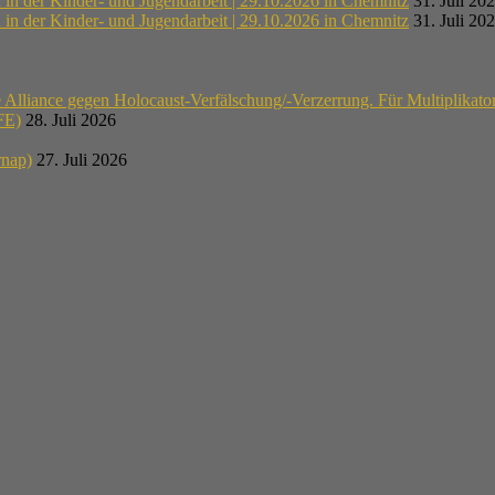
n der Kinder- und Jugendarbeit | 29.10.2026 in Chemnitz
31. Juli 20
n der Kinder- und Jugendarbeit | 29.10.2026 in Chemnitz
31. Juli 20
lliance gegen Holocaust-Verfälschung/-Verzerrung. Für Multiplikato
E)
28. Juli 2026
rnap)
27. Juli 2026