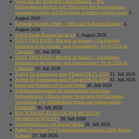
Wege aus der doppelten Unsichtbarkeit – Wie
Mehrheitsgesellschaft und Türkischer Rechtextremismus
zusammenwirken und Prävention trotzdem gelingen kann
5.
August 2026
Kritische Soziale Arbeit – Alibi oder Kabarett-Einlage?
1.
August 2026
Sylvia Staub-Bernasconi ist tot
1. August 2026
SAVE THE DATE: Machen ist krasser – Fachtagung
Inklusion in der Kinder- und Jugendarbeit | 29.10.2026 in
Chemnitz
31. Juli 2026
SAVE THE DATE: Machen ist krasser – Fachtagung
Inklusion in der Kinder- und Jugendarbeit | 29.10.2026 in
Chemnitz
31. Juli 2026
Aufruf für Kampagne zum #TagderOKJA 2026
31. Juli 2026
Aufruf für Kampagne zum #TagderOKJA 2026
31. Juli 2026
Krieg und Frieden auf Social Media
30. Juli 2026
Schulungsprogramm der International Holocaust
Remembrance Alliance gegen Holocaust-Verfälschung/-
Verzerrung. Für Multiplikator:innen und pädagogische
Fachkräfte
30. Juli 2026
BACK HEIST-ZURÜCK INS MUSEUM
(KOMPASSWÖLFE)
28. Juli 2026
Schönheitsideale von Social Media
28. Juli 2026
Nature Explorers 2.0 Sommerferienprogramm 2026 (Essen-
Karnap)
27. Juli 2026