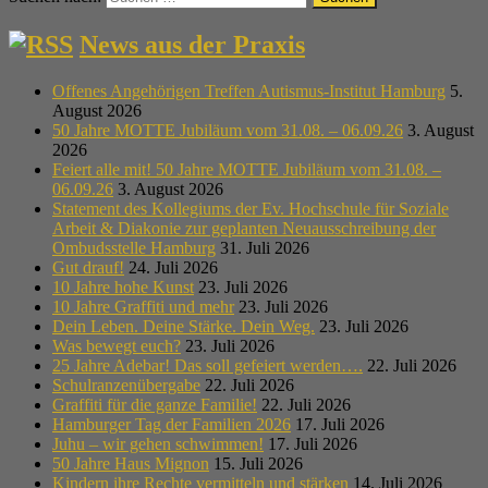
News aus der Praxis
Offenes Angehörigen Treffen Autismus-Institut Hamburg
5.
August 2026
50 Jahre MOTTE Jubiläum vom 31.08. – 06.09.26
3. August
2026
Feiert alle mit! 50 Jahre MOTTE Jubiläum vom 31.08. –
06.09.26
3. August 2026
Statement des Kollegiums der Ev. Hochschule für Soziale
Arbeit & Diakonie zur geplanten Neuausschreibung der
Ombudsstelle Hamburg
31. Juli 2026
Gut drauf!
24. Juli 2026
10 Jahre hohe Kunst
23. Juli 2026
10 Jahre Graffiti und mehr
23. Juli 2026
Dein Leben. Deine Stärke. Dein Weg.
23. Juli 2026
Was bewegt euch?
23. Juli 2026
25 Jahre Adebar! Das soll gefeiert werden….
22. Juli 2026
Schulranzenübergabe
22. Juli 2026
Graffiti für die ganze Familie!
22. Juli 2026
Hamburger Tag der Familien 2026
17. Juli 2026
Juhu – wir gehen schwimmen!
17. Juli 2026
50 Jahre Haus Mignon
15. Juli 2026
Kindern ihre Rechte vermitteln und stärken
14. Juli 2026