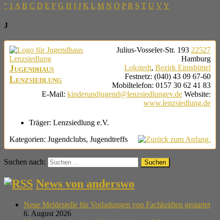
"
1
A
B
C
D
E
F
G
H
I
J
K
L
M
N
O
P
R
S
T
U
V
Y
J
Julius-Vosseler-Str. 193
22527
Hamburg
Jugendhaus
Lokstedt
,
Bezirk Eimsbüttel
Festnetz
:
(040) 43 09 67-60
Lenzsiedlung
Mobiltelefon
:
0157 30 62 41 83
E-Mail
:
kinderundjugend@lenzsiedlungev.de
Website
:
www.lenzsiedlung.de
Träger:
Lenzsiedlung e.V.
Kategorien:
Jugendclubs
,
Jugendtreffs
Suchen nach:
News von anderswo
Neue Meldestelle für Vorladungen von Fachkräften gestartet
6. August 2026