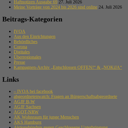
Haftnotizen Ausgabe 69
27. Juli 2026
Meine Vorträge von 2024 bis 2026 sind online
24. Juli 2026
Beitrags-Kategorien
IVOA
Aus den Einrichtungen
Behördliches
Corona
Digitales
Überregionales
Presse
Kampagnen-Archiv „Entschlossen OFFEN!“ & „NOKiJA“
Links
– IVOA bei facebook
abgeordnetenwatch: Fragen an Bürgerschaftsabgeordnete
AGJF B-W
AGJF Sachsen
AGOT-NRW
AK Wohnraum für junge Menschen
AKS Hamburg
Aktionsbündnis gegen Geschlossene Unterbringung