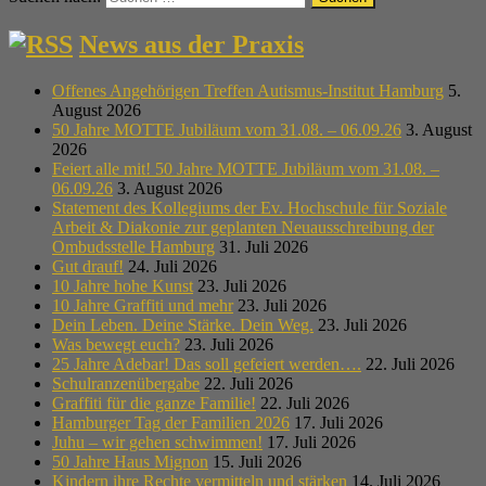
News aus der Praxis
Offenes Angehörigen Treffen Autismus-Institut Hamburg
5.
August 2026
50 Jahre MOTTE Jubiläum vom 31.08. – 06.09.26
3. August
2026
Feiert alle mit! 50 Jahre MOTTE Jubiläum vom 31.08. –
06.09.26
3. August 2026
Statement des Kollegiums der Ev. Hochschule für Soziale
Arbeit & Diakonie zur geplanten Neuausschreibung der
Ombudsstelle Hamburg
31. Juli 2026
Gut drauf!
24. Juli 2026
10 Jahre hohe Kunst
23. Juli 2026
10 Jahre Graffiti und mehr
23. Juli 2026
Dein Leben. Deine Stärke. Dein Weg.
23. Juli 2026
Was bewegt euch?
23. Juli 2026
25 Jahre Adebar! Das soll gefeiert werden….
22. Juli 2026
Schulranzenübergabe
22. Juli 2026
Graffiti für die ganze Familie!
22. Juli 2026
Hamburger Tag der Familien 2026
17. Juli 2026
Juhu – wir gehen schwimmen!
17. Juli 2026
50 Jahre Haus Mignon
15. Juli 2026
Kindern ihre Rechte vermitteln und stärken
14. Juli 2026