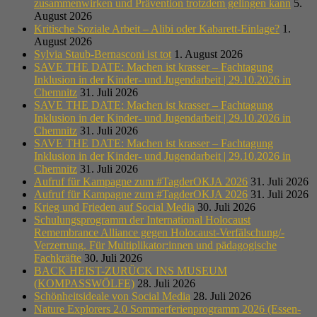
zusammenwirken und Prävention trotzdem gelingen kann
5.
August 2026
Kritische Soziale Arbeit – Alibi oder Kabarett-Einlage?
1.
August 2026
Sylvia Staub-Bernasconi ist tot
1. August 2026
SAVE THE DATE: Machen ist krasser – Fachtagung
Inklusion in der Kinder- und Jugendarbeit | 29.10.2026 in
Chemnitz
31. Juli 2026
SAVE THE DATE: Machen ist krasser – Fachtagung
Inklusion in der Kinder- und Jugendarbeit | 29.10.2026 in
Chemnitz
31. Juli 2026
SAVE THE DATE: Machen ist krasser – Fachtagung
Inklusion in der Kinder- und Jugendarbeit | 29.10.2026 in
Chemnitz
31. Juli 2026
Aufruf für Kampagne zum #TagderOKJA 2026
31. Juli 2026
Aufruf für Kampagne zum #TagderOKJA 2026
31. Juli 2026
Krieg und Frieden auf Social Media
30. Juli 2026
Schulungsprogramm der International Holocaust
Remembrance Alliance gegen Holocaust-Verfälschung/-
Verzerrung. Für Multiplikator:innen und pädagogische
Fachkräfte
30. Juli 2026
BACK HEIST-ZURÜCK INS MUSEUM
(KOMPASSWÖLFE)
28. Juli 2026
Schönheitsideale von Social Media
28. Juli 2026
Nature Explorers 2.0 Sommerferienprogramm 2026 (Essen-