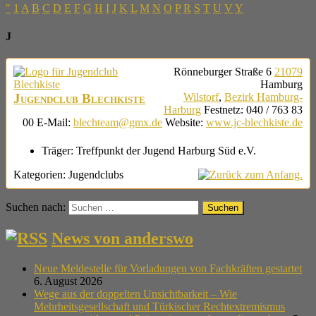
"
1
A
B
C
D
E
F
G
H
I
J
K
L
M
N
O
P
R
S
T
U
V
Y
J
Rönneburger Straße 6
21079
Hamburg
Jugendclub Blechkiste
Wilstorf
,
Bezirk Hamburg-
Harburg
Festnetz
:
040 / 763 83
00
E-Mail
:
blechteam@gmx.de
Website
:
www.jc-blechkiste.de
Träger:
Treffpunkt der Jugend Harburg Süd e.V.
Kategorien:
Jugendclubs
Suchen nach:
News von anderswo
Neue Meldestelle für Vorladungen von Fachkräften gestartet
6. August 2026
Wege aus der doppelten Unsichtbarkeit – Wie
Mehrheitsgesellschaft und Türkischer Rechtextremismus