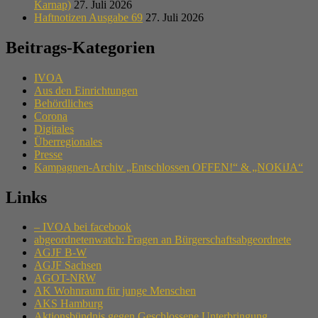
Karnap)
27. Juli 2026
Haftnotizen Ausgabe 69
27. Juli 2026
Beitrags-Kategorien
IVOA
Aus den Einrichtungen
Behördliches
Corona
Digitales
Überregionales
Presse
Kampagnen-Archiv „Entschlossen OFFEN!“ & „NOKiJA“
Links
– IVOA bei facebook
abgeordnetenwatch: Fragen an Bürgerschaftsabgeordnete
AGJF B-W
AGJF Sachsen
AGOT-NRW
AK Wohnraum für junge Menschen
AKS Hamburg
Aktionsbündnis gegen Geschlossene Unterbringung