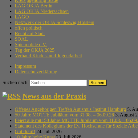
Kreisjugendring Stade
LAG OKJA Berlin
LAG OKJA Niedersachsen
LAGO
Netzwerk der OKJA Schleswig-Holstein
offen politisch
Recht auf Stadt
SOAL
Spielmobile e.V.
Tag der OKJA 2025
Verband Kinder- und Jugendarbeit
Impressum
Datenschutzerklärung
Suchen nach:
News aus der Praxis
Offenes Angehörigen Treffen Autismus-Institut Hamburg
5. Au
50 Jahre MOTTE Jubiläum vom 31.08. – 06.09.26
3. August 
Feiert alle mit! 50 Jahre MOTTE Jubiläum vom 31.08. – 06.09
Statement des Kollegiums der Ev. Hochschule für Soziale Arb
Gut drauf!
24. Juli 2026
10 Jahre hohe Kunst
23. Juli 2026