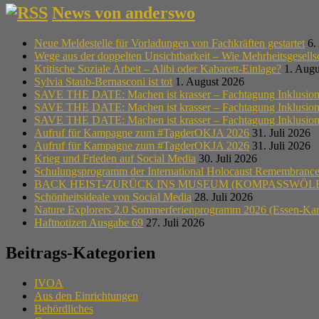
News von anderswo
Neue Meldestelle für Vorladungen von Fachkräften gestartet
6.
Wege aus der doppelten Unsichtbarkeit – Wie Mehrheitsgesell
Kritische Soziale Arbeit – Alibi oder Kabarett-Einlage?
1. Augu
Sylvia Staub-Bernasconi ist tot
1. August 2026
SAVE THE DATE: Machen ist krasser – Fachtagung Inklusion i
SAVE THE DATE: Machen ist krasser – Fachtagung Inklusion i
SAVE THE DATE: Machen ist krasser – Fachtagung Inklusion i
Aufruf für Kampagne zum #TagderOKJA 2026
31. Juli 2026
Aufruf für Kampagne zum #TagderOKJA 2026
31. Juli 2026
Krieg und Frieden auf Social Media
30. Juli 2026
Schulungsprogramm der International Holocaust Remembrance A
BACK HEIST-ZURÜCK INS MUSEUM (KOMPASSWÖLF
Schönheitsideale von Social Media
28. Juli 2026
Nature Explorers 2.0 Sommerferienprogramm 2026 (Essen-Ka
Haftnotizen Ausgabe 69
27. Juli 2026
Beitrags-Kategorien
IVOA
Aus den Einrichtungen
Behördliches