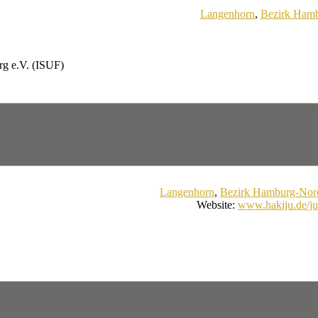
Langenhorn
,
Bezirk Ham
erg e.V. (ISUF)
Langenhorn
,
Bezirk Hamburg-Nor
Website
:
www.hakiju.de/ju