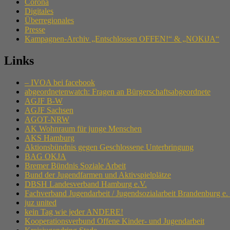
Corona
Digitales
Überregionales
Presse
Kampagnen-Archiv „Entschlossen OFFEN!“ & „NOKiJA“
Links
– IVOA bei facebook
abgeordnetenwatch: Fragen an Bürgerschaftsabgeordnete
AGJF B-W
AGJF Sachsen
AGOT-NRW
AK Wohnraum für junge Menschen
AKS Hamburg
Aktionsbündnis gegen Geschlossene Unterbringung
BAG OKJA
Bremer Bündnis Soziale Arbeit
Bund der Jugendfarmen und Aktivspielplätze
DBSH Landesverband Hamburg e.V.
Fachverband Jugendarbeit / Jugendsozialarbeit Brandenburg e.
juz united
kein Tag wie jeder ANDERE!
Kooperationsverbund Offene Kinder- und Jugendarbeit