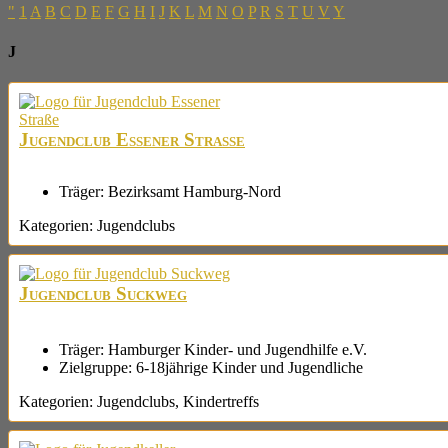
"
1
A
B
C
D
E
F
G
H
I
J
K
L
M
N
O
P
R
S
T
U
V
Y
J
Jugendclub Essener Straße
Träger:
Bezirksamt Hamburg-Nord
Kategorien:
Jugendclubs
Jugendclub Suckweg
Träger:
Hamburger Kinder- und Jugendhilfe e.V.
Zielgruppe:
6-18jährige Kinder und Jugendliche
Kategorien:
Jugendclubs
,
Kindertreffs