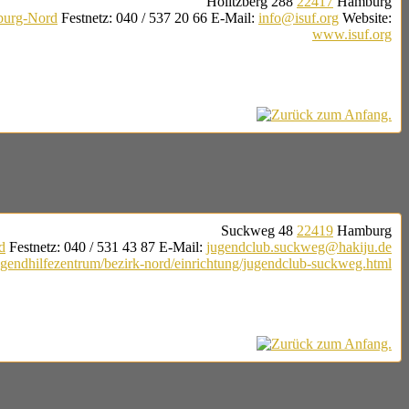
Holitzberg 288
22417
Hamburg
burg-Nord
Festnetz
:
040 / 537 20 66
E-Mail
:
info@isuf.org
Website
:
www.isuf.org
Suckweg 48
22419
Hamburg
d
Festnetz
:
040 / 531 43 87
E-Mail
:
jugendclub.suckweg@hakiju.de
gendhilfezentrum/bezirk-nord/einrichtung/jugendclub-suckweg.html