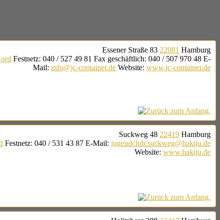
Essener Straße 83
22081
Hamburg
Nord
Festnetz
:
040 / 527 49 81
Fax geschäftlich
:
040 / 507 970 48
E-
Mail
:
info@jc-container.de
Website
:
www.jc-container.de
Suckweg 48
22419
Hamburg
d
Festnetz
:
040 / 531 43 87
E-Mail
:
jugendclub.suckweg@hakiju.de
Website
:
www.hakiju.de