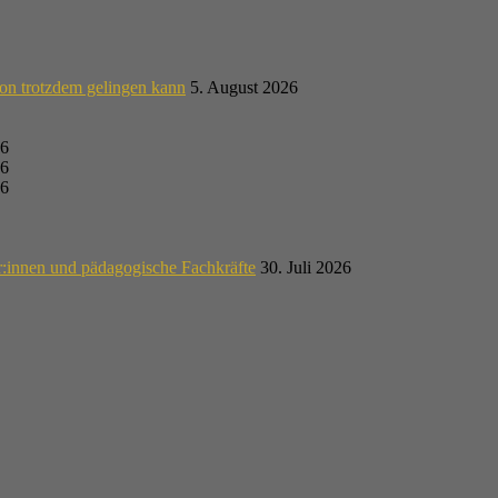
on trotzdem gelingen kann
5. August 2026
26
26
26
r:innen und pädagogische Fachkräfte
30. Juli 2026