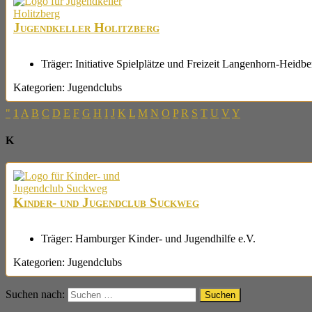
Jugendkeller Holitzberg
Träger:
Initiative Spielplätze und Freizeit Langenhorn-Heidb
Kategorien:
Jugendclubs
"
1
A
B
C
D
E
F
G
H
I
J
K
L
M
N
O
P
R
S
T
U
V
Y
K
Kinder- und Jugendclub Suckweg
Träger:
Hamburger Kinder- und Jugendhilfe e.V.
Kategorien:
Jugendclubs
Suchen nach: