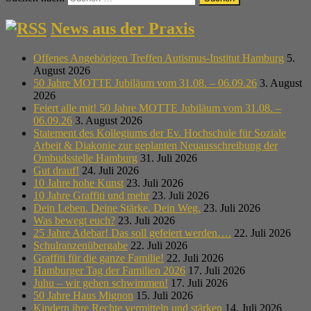
News aus der Praxis
Offenes Angehörigen Treffen Autismus-Institut Hamburg
5.
August 2026
50 Jahre MOTTE Jubiläum vom 31.08. – 06.09.26
3. August
2026
Feiert alle mit! 50 Jahre MOTTE Jubiläum vom 31.08. –
06.09.26
3. August 2026
Statement des Kollegiums der Ev. Hochschule für Soziale
Arbeit & Diakonie zur geplanten Neuausschreibung der
Ombudsstelle Hamburg
31. Juli 2026
Gut drauf!
24. Juli 2026
10 Jahre hohe Kunst
23. Juli 2026
10 Jahre Graffiti und mehr
23. Juli 2026
Dein Leben. Deine Stärke. Dein Weg.
23. Juli 2026
Was bewegt euch?
23. Juli 2026
25 Jahre Adebar! Das soll gefeiert werden….
22. Juli 2026
Schulranzenübergabe
22. Juli 2026
Graffiti für die ganze Familie!
22. Juli 2026
Hamburger Tag der Familien 2026
17. Juli 2026
Juhu – wir gehen schwimmen!
17. Juli 2026
50 Jahre Haus Mignon
15. Juli 2026
Kindern ihre Rechte vermitteln und stärken
14. Juli 2026