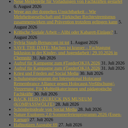
Neue Meldestelle für Vorladungen von Fachkräften gestartet
6. August 2026
Wege aus der doppelten Unsichtbarkeit – Wie
Mehrheitsgesellschaft und Türkischer Rechtextremismus
zusammenwirken und Prävention trotzdem gelingen kann
5.
August 2026
Kritische Soziale Arbeit – Alibi oder Kabarett-Einlage?
1.
August 2026
Sylvia Staub-Bernasconi ist tot
1. August 2026
SAVE THE DATE: Machen ist krasser – Fachtagung
Inklusion in der Kinder- und Jugendarbeit | 29.10.2026 in
Chemnitz
31. Juli 2026
Aufruf für Kampagne zum #TagderOKJA 2026
31. Juli 2026
Aufruf für Kampagne zum #TagderOKJA 2026
31. Juli 2026
Krieg und Frieden auf Social Media
30. Juli 2026
Schulungsprogramm der International Holocaust
Remembrance Alliance gegen Holocaust-Verfälschung/-
Verzerrung. Für Multiplikator:innen und pädagogische
Fachkräfte
30. Juli 2026
BACK HEIST-ZURÜCK INS MUSEUM
(KOMPASSWÖLFE)
28. Juli 2026
Schönheitsideale von Social Media
28. Juli 2026
Nature Explorers 2.0 Sommerferienprogramm 2026 (Essen-
Karnap)
27. Juli 2026
Haftnotizen Ausgabe 69
27. Juli 2026