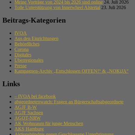
Meine Vorträge von 2024 bis 2026 sind online
24. Juli 2026
Tolle Unterstützung von Innerwheel Alstertal
23. Juli 2026
Beitrags-Kategorien
IVOA
Aus den Einrichtungen
Behördliches
Corona
Digitales
Überregionales
Presse
Kampagnen-Archiv „Entschlossen OFFEN!“ & „NOKiJA“
Links
– IVOA bei facebook
abgeordnetenwatch: Fragen an Bürgerschaftsabgeordnete
AGJF B-W
AGJF Sachsen
AGOT-NRW
AK Wohnraum für junge Menschen
AKS Hamburg
Aktionsbündnis gegen Geschlossene Unterbringung