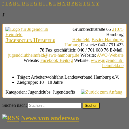
"
1
A
B
C
D
E
F
G
H
I
J
K
L
M
N
O
P
R
S
T
U
V
Y
J
Grumbrechtstraße 65
21075
Hamburg
Jugendclub Heimfeld
Heimfeld
,
Bezirk Hamburg-
Harburg
Festnetz
:
040 / 791 423
78
Fax geschäftlich
:
040 / 701 080 76
E-Mail
:
jugendclubheimfeld@awo-hamburg.de
Website
:
AWO-Website
Website
:
Facebook-Beitrag
Website
:
www.jugendclub-
heimfeld.de
Träger:
Arbeiterwohlfahrt Landesverband Hamburg e.V.
Zielgruppe:
10 - 18 Jahre
Kategorien:
Jugendclubs
,
Jugendtreffs
Suchen nach:
News von anderswo