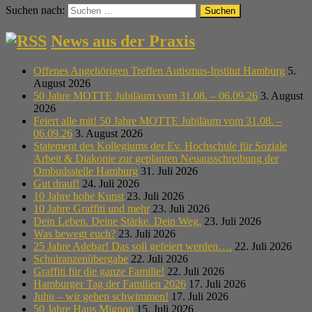
Suchen nach:
News aus der Praxis
Offenes Angehörigen Treffen Autismus-Institut Hamburg
5.
August 2026
50 Jahre MOTTE Jubiläum vom 31.08. – 06.09.26
3. August
2026
Feiert alle mit! 50 Jahre MOTTE Jubiläum vom 31.08. –
06.09.26
3. August 2026
Statement des Kollegiums der Ev. Hochschule für Soziale
Arbeit & Diakonie zur geplanten Neuausschreibung der
Ombudsstelle Hamburg
31. Juli 2026
Gut drauf!
24. Juli 2026
10 Jahre hohe Kunst
23. Juli 2026
10 Jahre Graffiti und mehr
23. Juli 2026
Dein Leben. Deine Stärke. Dein Weg.
23. Juli 2026
Was bewegt euch?
23. Juli 2026
25 Jahre Adebar! Das soll gefeiert werden….
22. Juli 2026
Schulranzenübergabe
22. Juli 2026
Graffiti für die ganze Familie!
22. Juli 2026
Hamburger Tag der Familien 2026
17. Juli 2026
Juhu – wir gehen schwimmen!
17. Juli 2026
50 Jahre Haus Mignon
15. Juli 2026