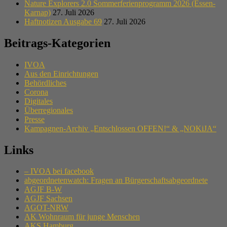
Nature Explorers 2.0 Sommerferienprogramm 2026 (Essen-
Karnap)
27. Juli 2026
Haftnotizen Ausgabe 69
27. Juli 2026
Beitrags-Kategorien
IVOA
Aus den Einrichtungen
Behördliches
Corona
Digitales
Überregionales
Presse
Kampagnen-Archiv „Entschlossen OFFEN!“ & „NOKiJA“
Links
– IVOA bei facebook
abgeordnetenwatch: Fragen an Bürgerschaftsabgeordnete
AGJF B-W
AGJF Sachsen
AGOT-NRW
AK Wohnraum für junge Menschen
AKS Hamburg