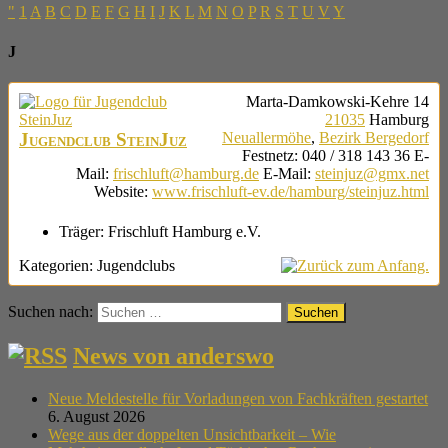
"
1
A
B
C
D
E
F
G
H
I
J
K
L
M
N
O
P
R
S
T
U
V
Y
J
Marta-Damkowski-Kehre 14
21035
Hamburg
Jugendclub SteinJuz
Neuallermöhe
,
Bezirk Bergedorf
Festnetz
:
040 / 318 143 36
E-
Mail
:
frischluft@hamburg.de
E-Mail
:
steinjuz@gmx.net
Website
:
www.frischluft-ev.de/hamburg/steinjuz.html
Träger:
Frischluft Hamburg e.V.
Kategorien:
Jugendclubs
Suchen nach:
News von anderswo
Neue Meldestelle für Vorladungen von Fachkräften gestartet
6. August 2026
Wege aus der doppelten Unsichtbarkeit – Wie