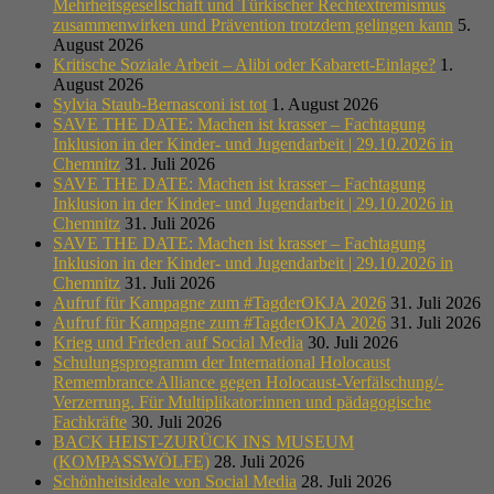
Mehrheitsgesellschaft und Türkischer Rechtextremismus
zusammenwirken und Prävention trotzdem gelingen kann
5.
August 2026
Kritische Soziale Arbeit – Alibi oder Kabarett-Einlage?
1.
August 2026
Sylvia Staub-Bernasconi ist tot
1. August 2026
SAVE THE DATE: Machen ist krasser – Fachtagung
Inklusion in der Kinder- und Jugendarbeit | 29.10.2026 in
Chemnitz
31. Juli 2026
SAVE THE DATE: Machen ist krasser – Fachtagung
Inklusion in der Kinder- und Jugendarbeit | 29.10.2026 in
Chemnitz
31. Juli 2026
SAVE THE DATE: Machen ist krasser – Fachtagung
Inklusion in der Kinder- und Jugendarbeit | 29.10.2026 in
Chemnitz
31. Juli 2026
Aufruf für Kampagne zum #TagderOKJA 2026
31. Juli 2026
Aufruf für Kampagne zum #TagderOKJA 2026
31. Juli 2026
Krieg und Frieden auf Social Media
30. Juli 2026
Schulungsprogramm der International Holocaust
Remembrance Alliance gegen Holocaust-Verfälschung/-
Verzerrung. Für Multiplikator:innen und pädagogische
Fachkräfte
30. Juli 2026
BACK HEIST-ZURÜCK INS MUSEUM
(KOMPASSWÖLFE)
28. Juli 2026
Schönheitsideale von Social Media
28. Juli 2026