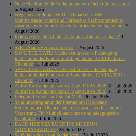
Neue Meldestelle für Vorladungen von Fachkräften gestartet
6. August 2026
Wege aus der doppelten Unsichtbarkeit – Wie
Mehrheitsgesellschaft und Türkischer Rechtextremismus
zusammenwirken und Prävention trotzdem gelingen kann
5.
August 2026
Kritische Soziale Arbeit – Alibi oder Kabarett-Einlage?
1.
August 2026
Sylvia Staub-Bernasconi ist tot
1. August 2026
SAVE THE DATE: Machen ist krasser – Fachtagung
Inklusion in der Kinder- und Jugendarbeit | 29.10.2026 in
Chemnitz
31. Juli 2026
SAVE THE DATE: Machen ist krasser – Fachtagung
Inklusion in der Kinder- und Jugendarbeit | 29.10.2026 in
Chemnitz
31. Juli 2026
Aufruf für Kampagne zum #TagderOKJA 2026
31. Juli 2026
Aufruf für Kampagne zum #TagderOKJA 2026
31. Juli 2026
Krieg und Frieden auf Social Media
30. Juli 2026
Schulungsprogramm der International Holocaust
Remembrance Alliance gegen Holocaust-Verfälschung/-
Verzerrung. Für Multiplikator:innen und pädagogische
Fachkräfte
30. Juli 2026
BACK HEIST-ZURÜCK INS MUSEUM
(KOMPASSWÖLFE)
28. Juli 2026
Schönheitsideale von Social Media
28. Juli 2026