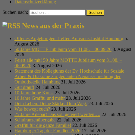
Datenschutzerklärung
Suchen nach:
News aus der Praxis
Offenes Angehörigen Treffen Autismus-Institut Hamburg
5.
August 2026
50 Jahre MOTTE Jubiläum vom 31.08. – 06.09.26
3. August
2026
Feiert alle mit! 50 Jahre MOTTE Jubiläum vom 31.08. –
06.09.26
3. August 2026
Statement des Kollegiums der Ev. Hochschule für Soziale
Arbeit & Diakonie zur geplanten Neuausschreibung der
Ombudsstelle Hamburg
31. Juli 2026
Gut drauf!
24. Juli 2026
10 Jahre hohe Kunst
23. Juli 2026
10 Jahre Graffiti und mehr
23. Juli 2026
Dein Leben. Deine Stärke. Dein Weg.
23. Juli 2026
Was bewegt euch?
23. Juli 2026
25 Jahre Adebar! Das soll gefeiert werden….
22. Juli 2026
Schulranzenübergabe
22. Juli 2026
Graffiti für die ganze Familie!
22. Juli 2026
Hamburger Tag der Familien 2026
17. Juli 2026