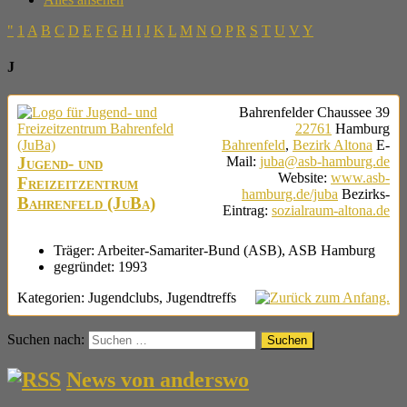
"
1
A
B
C
D
E
F
G
H
I
J
K
L
M
N
O
P
R
S
T
U
V
Y
J
Bahrenfelder Chaussee 39
22761
Hamburg
Bahrenfeld
,
Bezirk Altona
E-
Jugend- und
Mail
:
juba@asb-hamburg.de
Website
:
www.asb-
Freizeitzentrum
hamburg.de/juba
Bezirks-
Bahrenfeld (JuBa)
Eintrag
:
sozialraum-altona.de
Träger:
Arbeiter-Samariter-Bund (ASB), ASB Hamburg
gegründet:
1993
Kategorien:
Jugendclubs
,
Jugendtreffs
Suchen nach:
News von anderswo