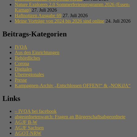
Nature Explorers 2.0 Sommerferienprogramm 2026 (Essen-
Karnap)
27. Juli 2026
Haftnotizen Ausgabe 69
27. Juli 2026
Meine Vorträge von 2024 bis 2026 sind online
24. Juli 2026
Beitrags-Kategorien
IVOA
Aus den Einrichtungen
Behördliches
Corona
Digitales
Überregionales
Presse
Kampagnen-Archiv „Entschlossen OFFEN!“ & „NOKiJA“
Links
– IVOA bei facebook
abgeordnetenwatch: Fragen an Bürgerschaftsabgeordnete
AGJF B-W
AGJF Sachsen
AGOT-NRW