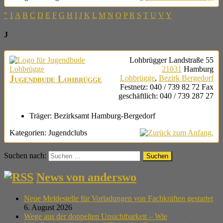
"
1
A
B
C
D
E
F
G
H
I
J
K
L
M
N
O
P
R
S
T
U
V
Y
J
Lohbrügger Landstraße 55
21031
Hamburg
Jugendbude Lohbrügge
Lohbrügge
,
Bezirk Bergedorf
Festnetz
:
040 / 739 82 72
Fax
geschäftlich
:
040 / 739 287 27
Träger:
Bezirksamt Hamburg-Bergedorf
Kategorien:
Jugendclubs
Suchen nach:
News von anderswo
Neue Meldestelle für Vorladungen von Fachkräften gestartet
6. August 2026
Wege aus der doppelten Unsichtbarkeit – Wie