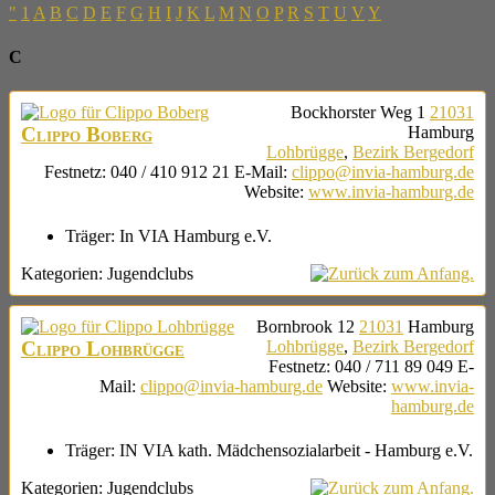
"
1
A
B
C
D
E
F
G
H
I
J
K
L
M
N
O
P
R
S
T
U
V
Y
C
Bockhorster Weg 1
21031
Clippo Boberg
Hamburg
Lohbrügge
,
Bezirk Bergedorf
Festnetz
:
040 / 410 912 21
E-Mail
:
clippo@invia-hamburg.de
Website
:
www.invia-hamburg.de
Träger:
In VIA Hamburg e.V.
Kategorien:
Jugendclubs
Bornbrook 12
21031
Hamburg
Clippo Lohbrügge
Lohbrügge
,
Bezirk Bergedorf
Festnetz
:
040 / 711 89 049
E-
Mail
:
clippo@invia-hamburg.de
Website
:
www.invia-
hamburg.de
Träger:
IN VIA kath. Mädchensozialarbeit - Hamburg e.V.
Kategorien:
Jugendclubs