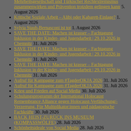
Mehrheitsgesellschaft und Türkischer Rechtextremismus
zusammenwirken und Prävention trotzdem gelingen kann
5.
August 2026
Kritische Soziale Arbeit – Alibi oder Kabarett-Einlage?
1.
August 2026
Sylvia Staub-Bernasconi ist tot
1. August 2026
SAVE THE DATE: Machen ist krasser – Fachtagung
Inklusion in der Kinder- und Jugendarbeit | 29.10.2026 in
Chemnitz
31. Juli 2026
SAVE THE DATE: Machen ist krasser – Fachtagung
Inklusion in der Kinder- und Jugendarbeit | 29.10.2026 in
Chemnitz
31. Juli 2026
SAVE THE DATE: Machen ist krasser – Fachtagung
Inklusion in der Kinder- und Jugendarbeit | 29.10.2026 in
Chemnitz
31. Juli 2026
Aufruf für Kampagne zum #TagderOKJA 2026
31. Juli 2026
Aufruf für Kampagne zum #TagderOKJA 2026
31. Juli 2026
Krieg und Frieden auf Social Media
30. Juli 2026
Schulungsprogramm der International Holocaust
Remembrance Alliance gegen Holocaust-Verfälschung/-
Verzerrung. Für Multiplikator:innen und pädagogische
Fachkräfte
30. Juli 2026
BACK HEIST-ZURÜCK INS MUSEUM
(KOMPASSWÖLFE)
28. Juli 2026
Schönheitsideale von Social Media
28. Juli 2026