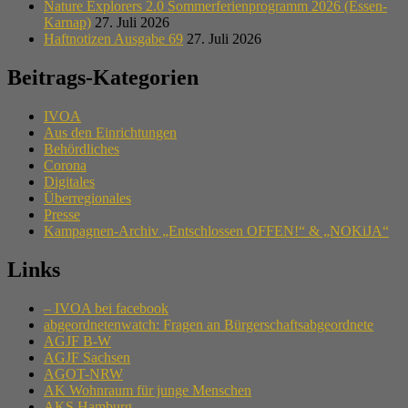
Nature Explorers 2.0 Sommerferienprogramm 2026 (Essen-
Karnap)
27. Juli 2026
Haftnotizen Ausgabe 69
27. Juli 2026
Beitrags-Kategorien
IVOA
Aus den Einrichtungen
Behördliches
Corona
Digitales
Überregionales
Presse
Kampagnen-Archiv „Entschlossen OFFEN!“ & „NOKiJA“
Links
– IVOA bei facebook
abgeordnetenwatch: Fragen an Bürgerschaftsabgeordnete
AGJF B-W
AGJF Sachsen
AGOT-NRW
AK Wohnraum für junge Menschen
AKS Hamburg