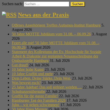
Suchen nach:
News aus der Praxis
Offenes Angehörigen Treffen Autismus-Institut Hamburg
5.
August 2026
50 Jahre MOTTE Jubiläum vom 31.08. – 06.09.26
3. August
2026
Feiert alle mit! 50 Jahre MOTTE Jubiläum vom 31.08. –
06.09.26
3. August 2026
Statement des Kollegiums der Ev. Hochschule für Soziale
Arbeit & Diakonie zur geplanten Neuausschreibung der
Ombudsstelle Hamburg
31. Juli 2026
Gut drauf!
24. Juli 2026
10 Jahre hohe Kunst
23. Juli 2026
10 Jahre Graffiti und mehr
23. Juli 2026
Dein Leben. Deine Stärke. Dein Weg.
23. Juli 2026
Was bewegt euch?
23. Juli 2026
25 Jahre Adebar! Das soll gefeiert werden….
22. Juli 2026
Schulranzenübergabe
22. Juli 2026
Graffiti für die ganze Familie!
22. Juli 2026
Hamburger Tag der Familien 2026
17. Juli 2026
Juhu – wir gehen schwimmen!
17. Juli 2026
50 Jahre Haus Mignon
15. Juli 2026