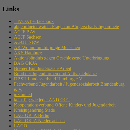
Links
– IVOA bei facebook
abgeordnetenwatch: Fragen an Bürgerschaftsabgeordnete
AGJF B-W
AGJF Sachsen
AGOT-NRW
AK Wohnraum für junge Menschen
AKS Hamburg
Aktionsbündnis gegen Geschlossene Unterbringung
BAG OKJA
Bremer Bündnis Soziale Arbeit
Bund der Jugendfarmen und Aktivspielplätze
DBSH Landesverband Hamburg e.V.
Fachverband Jugendarbeit / Jugendsozialarbeit Brandenburg
e. V.
juz united
kein Tag wie jeder ANDERE!
Kooperationsverbund Offene Kinder- und Jugendarbeit
Kreisjugendring Stade
LAG OKJA Berlin
LAG OKJA Niedersachsen
LAGO