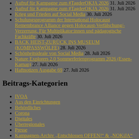
Aufruf für Kampagne zum #TagderOKJA 2026
31. Juli 2026
Aufruf für Kampagne zum #TagderOKJA 2026
31. Juli 2026
Krieg und Frieden auf Social Media
30. Juli 2026
Schulungsprogramm der International Holocaust
Remembrance Alliance gegen Holocaust-Verfälschung/-
Verzerrung. Für Multiplikator:innen und pädagogische
Fachkräfte
30. Juli 2026
BACK HEIST-ZURÜCK INS MUSEUM
(KOMPASSWÖLFE)
28. Juli 2026
Schönheitsideale von Social Media
28. Juli 2026
Nature Explorers 2.0 Sommerferienprogramm 2026 (Essen-
Karnap)
27. Juli 2026
Haftnotizen Ausgabe 69
27. Juli 2026
Beitrags-Kategorien
IVOA
Aus den Einrichtungen
Behördliches
Corona
Digitales
Überregionales
Presse
Kampagnen-Archiv „Entschlossen OFFEN!“ & „NOKiJA“