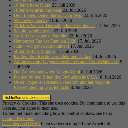
10 Jahre hohe Kunst
23. Juli 2026
10 Jahre Graffiti und mehr
23. Juli 2026
Dein Leben. Deine Stärke. Dein Weg.
23. Juli 2026
Was bewegt euch?
23. Juli 2026
25 Jahre Adebar! Das soll gefeiert werden….
22. Juli 2026
Schulranzenübergabe
22. Juli 2026
Graffiti für die ganze Familie!
22. Juli 2026
Hamburger Tag der Familien 2026
17. Juli 2026
Juhu – wir gehen schwimmen!
17. Juli 2026
50 Jahre Haus Mignon
15. Juli 2026
Kindern ihre Rechte vermitteln und stärken
14. Juli 2026
Aktionswoche „Gegen Gewalt an Frauen* und Mädchen“
9.
Juli 2026
Die Zauberkugel – ein Magie-Krimi
8. Juli 2026
Petition für den Erhalt der Ombudsstelle OHA!
8. Juli 2026
Unser Träger ist existenziell bedroht und hat folgende
Pressemitteilung veröffentlicht:
8. Juli 2026
Privacy & Cookies: This site uses cookies. By continuing to use this
website, you agree to their use.
To find out more, including how to control cookies, see here:
Cookie-Richtlinie
entschlossen OFFEN
Interessenvertretung Offene Arbeit mit