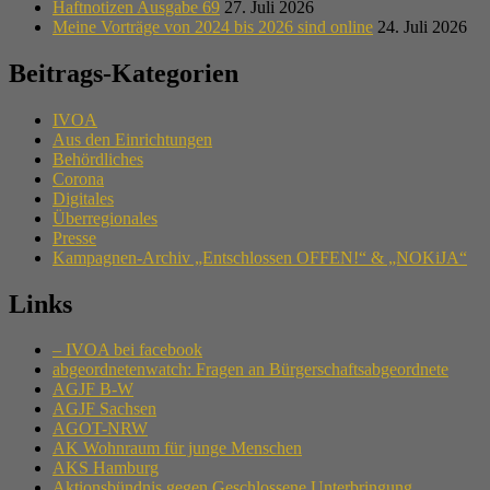
Haftnotizen Ausgabe 69
27. Juli 2026
Meine Vorträge von 2024 bis 2026 sind online
24. Juli 2026
Beitrags-Kategorien
IVOA
Aus den Einrichtungen
Behördliches
Corona
Digitales
Überregionales
Presse
Kampagnen-Archiv „Entschlossen OFFEN!“ & „NOKiJA“
Links
– IVOA bei facebook
abgeordnetenwatch: Fragen an Bürgerschaftsabgeordnete
AGJF B-W
AGJF Sachsen
AGOT-NRW
AK Wohnraum für junge Menschen
AKS Hamburg
Aktionsbündnis gegen Geschlossene Unterbringung