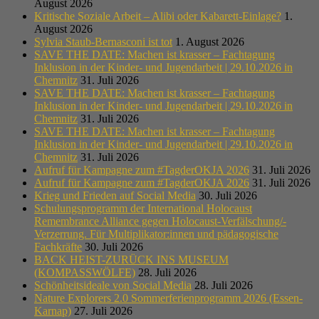
August 2026
Kritische Soziale Arbeit – Alibi oder Kabarett-Einlage?
1.
August 2026
Sylvia Staub-Bernasconi ist tot
1. August 2026
SAVE THE DATE: Machen ist krasser – Fachtagung
Inklusion in der Kinder- und Jugendarbeit | 29.10.2026 in
Chemnitz
31. Juli 2026
SAVE THE DATE: Machen ist krasser – Fachtagung
Inklusion in der Kinder- und Jugendarbeit | 29.10.2026 in
Chemnitz
31. Juli 2026
SAVE THE DATE: Machen ist krasser – Fachtagung
Inklusion in der Kinder- und Jugendarbeit | 29.10.2026 in
Chemnitz
31. Juli 2026
Aufruf für Kampagne zum #TagderOKJA 2026
31. Juli 2026
Aufruf für Kampagne zum #TagderOKJA 2026
31. Juli 2026
Krieg und Frieden auf Social Media
30. Juli 2026
Schulungsprogramm der International Holocaust
Remembrance Alliance gegen Holocaust-Verfälschung/-
Verzerrung. Für Multiplikator:innen und pädagogische
Fachkräfte
30. Juli 2026
BACK HEIST-ZURÜCK INS MUSEUM
(KOMPASSWÖLFE)
28. Juli 2026
Schönheitsideale von Social Media
28. Juli 2026
Nature Explorers 2.0 Sommerferienprogramm 2026 (Essen-
Karnap)
27. Juli 2026