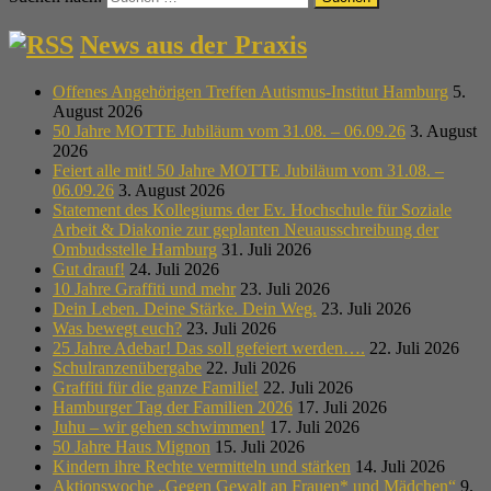
News aus der Praxis
Offenes Angehörigen Treffen Autismus-Institut Hamburg
5.
August 2026
50 Jahre MOTTE Jubiläum vom 31.08. – 06.09.26
3. August
2026
Feiert alle mit! 50 Jahre MOTTE Jubiläum vom 31.08. –
06.09.26
3. August 2026
Statement des Kollegiums der Ev. Hochschule für Soziale
Arbeit & Diakonie zur geplanten Neuausschreibung der
Ombudsstelle Hamburg
31. Juli 2026
Gut drauf!
24. Juli 2026
10 Jahre Graffiti und mehr
23. Juli 2026
Dein Leben. Deine Stärke. Dein Weg.
23. Juli 2026
Was bewegt euch?
23. Juli 2026
25 Jahre Adebar! Das soll gefeiert werden….
22. Juli 2026
Schulranzenübergabe
22. Juli 2026
Graffiti für die ganze Familie!
22. Juli 2026
Hamburger Tag der Familien 2026
17. Juli 2026
Juhu – wir gehen schwimmen!
17. Juli 2026
50 Jahre Haus Mignon
15. Juli 2026
Kindern ihre Rechte vermitteln und stärken
14. Juli 2026
Aktionswoche „Gegen Gewalt an Frauen* und Mädchen“
9.