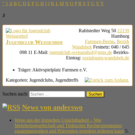
"
1
A
B
C
D
E
F
G
H
I
J
K
L
M
N
O
P
R
S
T
U
V
Y
J
Rahlstedter Weg 50
22159
Hamburg
Jugendclub Weissenhof
Farmsen-Berne
,
Bezirk
Wandsbek
Festnetz
:
040 / 645
098 11
E-Mail
:
jugendclub-weissenhof@gmx.de
Bezirks-
Eintrag
:
sozialraum-wandsbek.de
Träger:
Aktivspielplatz Farmsen e.V.
Kategorien:
Jugendclubs
,
Jugendtreffs
Suchen nach:
News von anderswo
Wege aus der doppelten Unsichtbarkeit – Wie
Mehrheitsgesellschaft und Türkischer Rechtextremismus
zusammenwirken und Prävention trotzdem gelingen kann
5.