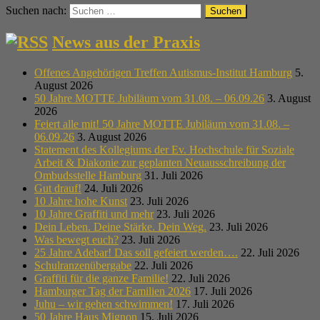
Suchen nach:
News aus der Praxis
Offenes Angehörigen Treffen Autismus-Institut Hamburg
5.
August 2026
50 Jahre MOTTE Jubiläum vom 31.08. – 06.09.26
3. August
2026
Feiert alle mit! 50 Jahre MOTTE Jubiläum vom 31.08. –
06.09.26
3. August 2026
Statement des Kollegiums der Ev. Hochschule für Soziale
Arbeit & Diakonie zur geplanten Neuausschreibung der
Ombudsstelle Hamburg
31. Juli 2026
Gut drauf!
24. Juli 2026
10 Jahre hohe Kunst
23. Juli 2026
10 Jahre Graffiti und mehr
23. Juli 2026
Dein Leben. Deine Stärke. Dein Weg.
23. Juli 2026
Was bewegt euch?
23. Juli 2026
25 Jahre Adebar! Das soll gefeiert werden….
22. Juli 2026
Schulranzenübergabe
22. Juli 2026
Graffiti für die ganze Familie!
22. Juli 2026
Hamburger Tag der Familien 2026
17. Juli 2026
Juhu – wir gehen schwimmen!
17. Juli 2026
50 Jahre Haus Mignon
15. Juli 2026