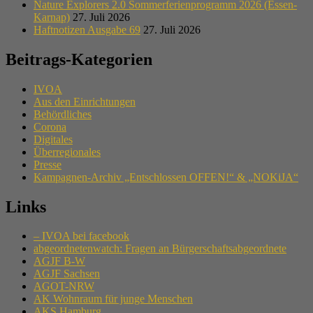
Nature Explorers 2.0 Sommerferienprogramm 2026 (Essen-
Karnap)
27. Juli 2026
Haftnotizen Ausgabe 69
27. Juli 2026
Beitrags-Kategorien
IVOA
Aus den Einrichtungen
Behördliches
Corona
Digitales
Überregionales
Presse
Kampagnen-Archiv „Entschlossen OFFEN!“ & „NOKiJA“
Links
– IVOA bei facebook
abgeordnetenwatch: Fragen an Bürgerschaftsabgeordnete
AGJF B-W
AGJF Sachsen
AGOT-NRW
AK Wohnraum für junge Menschen
AKS Hamburg