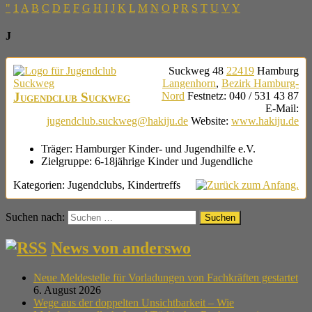
"
1
A
B
C
D
E
F
G
H
I
J
K
L
M
N
O
P
R
S
T
U
V
Y
J
Suckweg 48
22419
Hamburg
Langenhorn
,
Bezirk Hamburg-
Jugendclub Suckweg
Nord
Festnetz
:
040 / 531 43 87
E-Mail
:
jugendclub.suckweg@hakiju.de
Website
:
www.hakiju.de
Träger:
Hamburger Kinder- und Jugendhilfe e.V.
Zielgruppe:
6-18jährige Kinder und Jugendliche
Kategorien:
Jugendclubs
,
Kindertreffs
Suchen nach:
News von anderswo
Neue Meldestelle für Vorladungen von Fachkräften gestartet
6. August 2026
Wege aus der doppelten Unsichtbarkeit – Wie