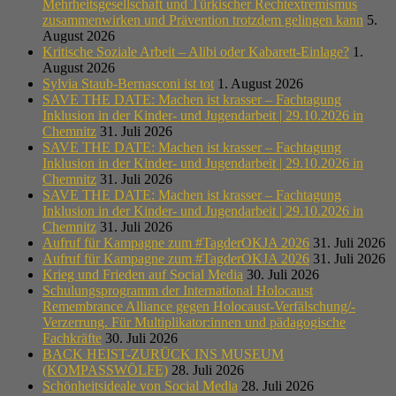
Mehrheitsgesellschaft und Türkischer Rechtextremismus
zusammenwirken und Prävention trotzdem gelingen kann
5.
August 2026
Kritische Soziale Arbeit – Alibi oder Kabarett-Einlage?
1.
August 2026
Sylvia Staub-Bernasconi ist tot
1. August 2026
SAVE THE DATE: Machen ist krasser – Fachtagung
Inklusion in der Kinder- und Jugendarbeit | 29.10.2026 in
Chemnitz
31. Juli 2026
SAVE THE DATE: Machen ist krasser – Fachtagung
Inklusion in der Kinder- und Jugendarbeit | 29.10.2026 in
Chemnitz
31. Juli 2026
SAVE THE DATE: Machen ist krasser – Fachtagung
Inklusion in der Kinder- und Jugendarbeit | 29.10.2026 in
Chemnitz
31. Juli 2026
Aufruf für Kampagne zum #TagderOKJA 2026
31. Juli 2026
Aufruf für Kampagne zum #TagderOKJA 2026
31. Juli 2026
Krieg und Frieden auf Social Media
30. Juli 2026
Schulungsprogramm der International Holocaust
Remembrance Alliance gegen Holocaust-Verfälschung/-
Verzerrung. Für Multiplikator:innen und pädagogische
Fachkräfte
30. Juli 2026
BACK HEIST-ZURÜCK INS MUSEUM
(KOMPASSWÖLFE)
28. Juli 2026
Schönheitsideale von Social Media
28. Juli 2026