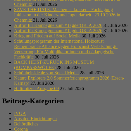
Chemnitz
31. Juli 2026
SAVE THE DATE: Machen ist krasser – Fachtagung
Inklusion in der Kinder- und Jugendarbeit | 29.10.2026 in
Chemnitz
31. Juli 2026
Aufruf für Kampagne zum #TagderOKJA 2026
31. Juli 2026
Aufruf für Kampagne zum #TagderOKJA 2026
31. Juli 2026
Krieg und Frieden auf Social Media
30. Juli 2026
Schulungsprogramm der International Holocaust
Remembrance Alliance gegen Holocaust-Verfälschung/-
Verzerrung. Für Multiplikator:innen und pädagogische
Fachkräfte
30. Juli 2026
BACK HEIST-ZURÜCK INS MUSEUM
(KOMPASSWÖLFE)
28. Juli 2026
Schönheitsideale von Social Media
28. Juli 2026
Nature Explorers 2.0 Sommerferienprogramm 2026 (Essen-
Karnap)
27. Juli 2026
Haftnotizen Ausgabe 69
27. Juli 2026
Beitrags-Kategorien
IVOA
Aus den Einrichtungen
Behördliches
Corona