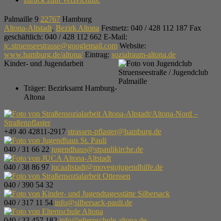
Palmaille 9
22767
Hamburg
Altona-Altstadt
,
Bezirk Altona
Festnetz
:
040 / 428 112 187
Fax
geschäftlich
:
040 / 428 112 662
E-Mail
:
jc.struenseestrasse@googlemail.com
Website
:
www.hamburg.de/altona/
Eintrag
:
sozialraum-altona.de
Kinder- und Jugendarbeit
Träger:
Bezirksamt Hamburg-
Altona
+49 40 42811-2917
strassen-pflaster@hamburg.de
040 / 31 66 22
jugendhaus@stpaulikirche.de
040 / 38 86 97
jucaaltstadt@movegojugendhilfe.de
040 / 390 54 32
040 / 317 11 54
info@silbersack-pauli.de
040 / 33 457 182
info@elternschule-altona.de