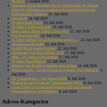
06.09.26
3. August 2026
Statement des Kollegiums der Ev. Hochschule für Soziale
Arbeit & Diakonie zur geplanten Neuausschreibung der
Ombudsstelle Hamburg
31. Juli 2026
Gut drauf!
24. Juli 2026
10 Jahre hohe Kunst
23. Juli 2026
10 Jahre Graffiti und mehr
23. Juli 2026
Dein Leben. Deine Stärke. Dein Weg.
23. Juli 2026
Was bewegt euch?
23. Juli 2026
25 Jahre Adebar! Das soll gefeiert werden….
22. Juli 2026
Schulranzenübergabe
22. Juli 2026
Graffiti für die ganze Familie!
22. Juli 2026
Hamburger Tag der Familien 2026
17. Juli 2026
Juhu – wir gehen schwimmen!
17. Juli 2026
50 Jahre Haus Mignon
15. Juli 2026
Kindern ihre Rechte vermitteln und stärken
14. Juli 2026
Aktionswoche „Gegen Gewalt an Frauen* und Mädchen“
9.
Juli 2026
Die Zauberkugel – ein Magie-Krimi
8. Juli 2026
Petition für den Erhalt der Ombudsstelle OHA!
8. Juli 2026
Unser Träger ist existenziell bedroht und hat folgende
Pressemitteilung veröffentlicht:
8. Juli 2026
Adress-Kategorien