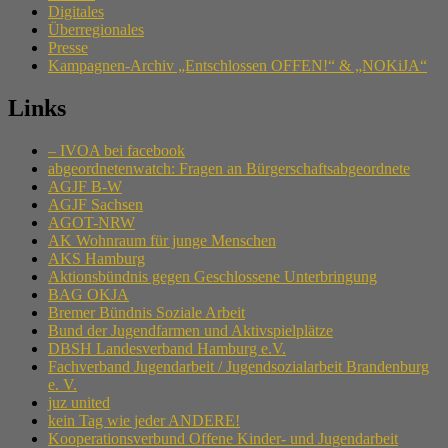
Digitales
Überregionales
Presse
Kampagnen-Archiv „Entschlossen OFFEN!“ & „NOKiJA“
Links
– IVOA bei facebook
abgeordnetenwatch: Fragen an Bürgerschaftsabgeordnete
AGJF B-W
AGJF Sachsen
AGOT-NRW
AK Wohnraum für junge Menschen
AKS Hamburg
Aktionsbündnis gegen Geschlossene Unterbringung
BAG OKJA
Bremer Bündnis Soziale Arbeit
Bund der Jugendfarmen und Aktivspielplätze
DBSH Landesverband Hamburg e.V.
Fachverband Jugendarbeit / Jugendsozialarbeit Brandenburg
e. V.
juz united
kein Tag wie jeder ANDERE!
Kooperationsverbund Offene Kinder- und Jugendarbeit