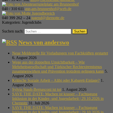
040 / 310 611
asp-am-brunnenhof@web.de
040 399 262 – 24
jugend@diemotte.de
Kategorien:
Jugendclubs
Suchen nach:
News von anderswo
Neue Meldestelle für Vorladungen von Fachkräften gestartet
6. August 2026
Wege aus der doppelten Unsichtbarkeit – Wie
Mehrheitsgesellschaft und Türkischer Rechtextremismus
zusammenwirken und Prävention trotzdem gelingen kann
5.
August 2026
Kritische Soziale Arbeit – Alibi oder Kabarett-Einlage?
1.
August 2026
Sylvia Staub-Bernasconi ist tot
1. August 2026
SAVE THE DATE: Machen ist krasser – Fachtagung
Inklusion in der Kinder- und Jugendarbeit | 29.10.2026 in
Chemnitz
31. Juli 2026
SAVE THE DATE: Machen ist krasser – Fachtagung
Inklusion in der Kinder- und Jugendarbeit | 29.10.2026 in