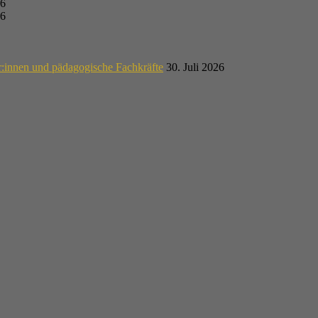
26
26
r:innen und pädagogische Fachkräfte
30. Juli 2026