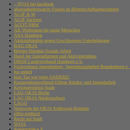
– IVOA bei facebook
abgeordnetenwatch: Fragen an Bürgerschaftsabgeordnete
AGJF B-W
AGJF Sachsen
AGOT-NRW
AK Wohnraum für junge Menschen
AKS Hamburg
Aktionsbündnis gegen Geschlossene Unterbringung
BAG OKJA
Bremer Bündnis Soziale Arbeit
Bund der Jugendfarmen und Aktivspielplätze
DBSH Landesverband Hamburg e.V.
Fachverband Jugendarbeit / Jugendsozialarbeit Brandenburg e.
juz united
kein Tag wie jeder ANDERE!
Kooperationsverbund Offene Kinder- und Jugendarbeit
Kreisjugendring Stade
LAG OKJA Berlin
LAG OKJA Niedersachsen
LAGO
Netzwerk der OKJA Schleswig-Holstein
offen politisch
Recht auf Stadt
SOAL
Spielmobile e.V.