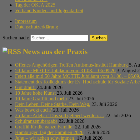
Tag der OKJA 2025
Verband Kinder- und Jugendarbeit
Impressum
Datenschutzerklärung
Suchen nach:
News aus der Praxis
Offenes Angehörigen Treffen Autismus-Institut Hamburg
5. Au
50 Jahre MOTTE Jubiläum vom 31.08. – 06.09.26
3. August 
Feiert alle mit! 50 Jahre MOTTE Jubiläum vom 31.08. – 06.09
Statement des Kollegiums der Ev. Hochschule für Soziale Arb
Gut drauf!
24. Juli 2026
10 Jahre hohe Kunst
23. Juli 2026
10 Jahre Graffiti und mehr
23. Juli 2026
Dein Leben. Deine Stärke. Dein Weg.
23. Juli 2026
Was bewegt euch?
23. Juli 2026
25 Jahre Adebar! Das soll gefeiert werden….
22. Juli 2026
Schulranzenübergabe
22. Juli 2026
Graffiti für die ganze Familie!
22. Juli 2026
Hamburger Tag der Familien 2026
17. Juli 2026
Juhu – wir gehen schwimmen!
17. Juli 2026