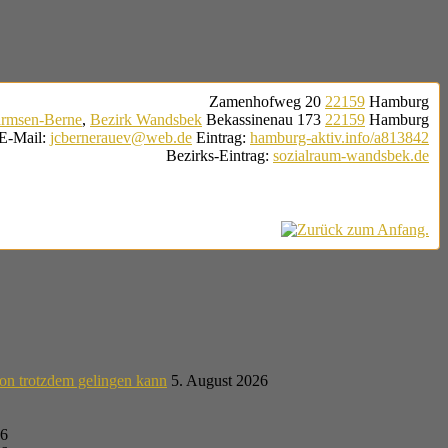
Zamenhofweg 20
22159
Hamburg
rmsen-Berne
,
Bezirk Wandsbek
Bekassinenau 173
22159
Hamburg
E-Mail
:
jcbernerauev@web.de
Eintrag
:
hamburg-aktiv.info/a813842
Bezirks-Eintrag
:
sozialraum-wandsbek.de
on trotzdem gelingen kann
5. August 2026
26