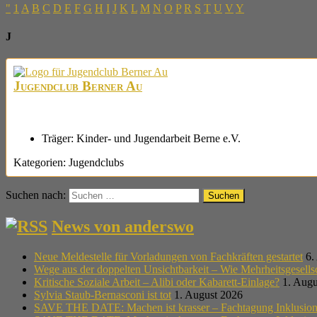
"
1
A
B
C
D
E
F
G
H
I
J
K
L
M
N
O
P
R
S
T
U
V
Y
J
Jugendclub Berner Au
Träger:
Kinder- und Jugendarbeit Berne e.V.
Kategorien:
Jugendclubs
Suchen nach:
News von anderswo
Neue Meldestelle für Vorladungen von Fachkräften gestartet
6.
Wege aus der doppelten Unsichtbarkeit – Wie Mehrheitsgesell
Kritische Soziale Arbeit – Alibi oder Kabarett-Einlage?
1. Augu
Sylvia Staub-Bernasconi ist tot
1. August 2026
SAVE THE DATE: Machen ist krasser – Fachtagung Inklusion i