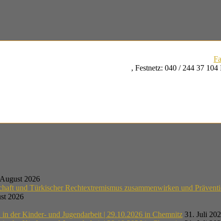
Fa
,
Festnetz
:
040 / 244 37 104
 August 2026
schaft und Türkischer Rechtextremismus zusammenwirken und Präventi
st 2026
n der Kinder- und Jugendarbeit | 29.10.2026 in Chemnitz
31. Juli 20