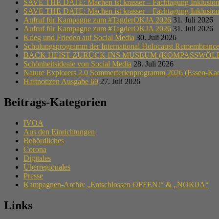
SAVE THE DATE: Machen ist krasser – Fachtagung Inklusion i
SAVE THE DATE: Machen ist krasser – Fachtagung Inklusion i
Aufruf für Kampagne zum #TagderOKJA 2026
31. Juli 2026
Aufruf für Kampagne zum #TagderOKJA 2026
31. Juli 2026
Krieg und Frieden auf Social Media
30. Juli 2026
Schulungsprogramm der International Holocaust Remembrance A
BACK HEIST-ZURÜCK INS MUSEUM (KOMPASSWÖLF
Schönheitsideale von Social Media
28. Juli 2026
Nature Explorers 2.0 Sommerferienprogramm 2026 (Essen-Ka
Haftnotizen Ausgabe 69
27. Juli 2026
Beitrags-Kategorien
IVOA
Aus den Einrichtungen
Behördliches
Corona
Digitales
Überregionales
Presse
Kampagnen-Archiv „Entschlossen OFFEN!“ & „NOKiJA“
Links