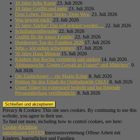
10 Jahre hohe Kunst
23. Juli 2026
10 Jahre Graffiti und mehr
23. Juli 2026
Dein Leben. Deine Stärke. Dein Weg.
23. Juli 2026
Was bewegt euch?
23. Juli 2026
25 Jahre Adebar! Das soll gefeiert werden….
22. Juli 2026
Schulranzenübergabe
22. Juli 2026
Graffiti für die ganze Familie!
22. Juli 2026
Hamburger Tag der Familien 2026
17. Juli 2026
Juhu – wir gehen schwimmen!
17. Juli 2026
50 Jahre Haus Mignon
15. Juli 2026
Kindern ihre Rechte vermitteln und stärken
14. Juli 2026
Aktionswoche „Gegen Gewalt an Frauen* und Mädchen“
9.
Juli 2026
Die Zauberkugel – ein Magie-Krimi
8. Juli 2026
Petition für den Erhalt der Ombudsstelle OHA!
8. Juli 2026
Unser Träger ist existenziell bedroht und hat folgende
Pressemitteilung veröffentlicht:
8. Juli 2026
Privacy & Cookies: This site uses cookies. By continuing to use this
website, you agree to their use.
To find out more, including how to control cookies, see here:
Cookie-Richtlinie
entschlossen OFFEN
Interessenvertretung Offene Arbeit mit
Kindern, Jugendlichen und Familien