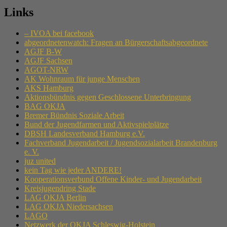
Links
– IVOA bei facebook
abgeordnetenwatch: Fragen an Bürgerschaftsabgeordnete
AGJF B-W
AGJF Sachsen
AGOT-NRW
AK Wohnraum für junge Menschen
AKS Hamburg
Aktionsbündnis gegen Geschlossene Unterbringung
BAG OKJA
Bremer Bündnis Soziale Arbeit
Bund der Jugendfarmen und Aktivspielplätze
DBSH Landesverband Hamburg e.V.
Fachverband Jugendarbeit / Jugendsozialarbeit Brandenburg
e. V.
juz united
kein Tag wie jeder ANDERE!
Kooperationsverbund Offene Kinder- und Jugendarbeit
Kreisjugendring Stade
LAG OKJA Berlin
LAG OKJA Niedersachsen
LAGO
Netzwerk der OKJA Schleswig-Holstein