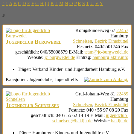
"
1
A
B
C
D
E
F
G
H
I
J
K
L
M
N
O
P
R
S
T
U
V
Y
J
Königskinderweg 67
22457
Hamburg
Jugendclub Burgwedel
Schnelsen
,
Bezirk Eimsbüttel
Festnetz
:
040/5501746
Fax
geschäftlich
:
040/55008579
E-Mail
:
team@jc-burgwedel.de
Website
:
jc-burgwedel.de
Eintrag
:
hamburg-aktiv.info
Träger:
Verband Kinder- und Jugendarbeit Hamburg e.V.
Kategorien:
Jugendclubs
,
Jugendtreffs
Graf-Johann-Weg 81
22459
Hamburg
Jugendclub Schnelsen
Schnelsen
,
Bezirk Eimsbüttel
Festnetz
:
040 / 55 97 08 20
Fax
geschäftlich
:
040 / 55 62 14 19
E-Mail
:
jugendclub-
schnelsen@hakiju.de
Website
:
hakiju.de
Träger:
Hamburger Kinder- und Jugendhilfe e.V.