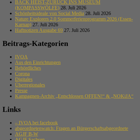
BACK HEIST-ZURÜCK INS MUSEUM
(KOMPASSWÖLFE)
28. Juli 2026
Schönheitsideale von Social Media
28. Juli 2026
Nature Explorers 2.0 Sommerferienprogramm 2026 (Essen-
Karnap)
27. Juli 2026
Haftnotizen Ausgabe 69
27. Juli 2026
Beitrags-Kategorien
IVOA
Aus den Einrichtungen
Behördliches
Corona
Digitales
Überregionales
Presse
Kampagnen-Archiv „Entschlossen OFFEN!“ & „NOKiJA“
Links
– IVOA bei facebook
abgeordnetenwatch: Fragen an Bürgerschaftsabgeordnete
AGJF B-W
AGJF Sachsen