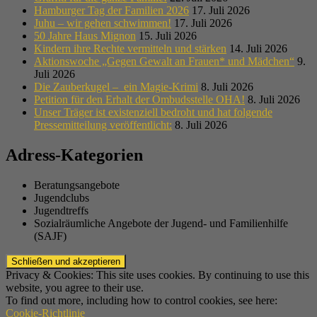
Hamburger Tag der Familien 2026
17. Juli 2026
Juhu – wir gehen schwimmen!
17. Juli 2026
50 Jahre Haus Mignon
15. Juli 2026
Kindern ihre Rechte vermitteln und stärken
14. Juli 2026
Aktionswoche „Gegen Gewalt an Frauen* und Mädchen“
9.
Juli 2026
Die Zauberkugel – ein Magie-Krimi
8. Juli 2026
Petition für den Erhalt der Ombudsstelle OHA!
8. Juli 2026
Unser Träger ist existenziell bedroht und hat folgende
Pressemitteilung veröffentlicht:
8. Juli 2026
Adress-Kategorien
Beratungsangebote
Jugendclubs
Jugendtreffs
Sozialräumliche Angebote der Jugend- und Familienhilfe
(SAJF)
Privacy & Cookies: This site uses cookies. By continuing to use this
website, you agree to their use.
To find out more, including how to control cookies, see here:
Cookie-Richtlinie