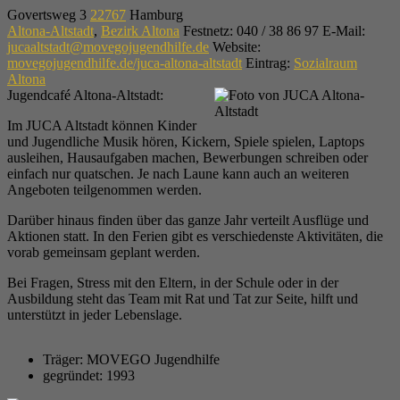
Govertsweg 3
22767
Hamburg
Altona-Altstadt
,
Bezirk Altona
Festnetz
:
040 / 38 86 97
E-Mail
:
jucaaltstadt@movegojugendhilfe.de
Website
:
movegojugendhilfe.de/juca-altona-altstadt
Eintrag
:
Sozialraum
Altona
Jugendcafé Altona-Altstadt:
Im JUCA Altstadt können Kinder
und Jugendliche Musik hören, Kickern, Spiele spielen, Laptops
ausleihen, Hausaufgaben machen, Bewerbungen schreiben oder
einfach nur quatschen. Je nach Laune kann auch an weiteren
Angeboten teilgenommen werden.
Darüber hinaus finden über das ganze Jahr verteilt Ausflüge und
Aktionen statt. In den Ferien gibt es verschiedenste Aktivitäten, die
vorab gemeinsam geplant werden.
Bei Fragen, Stress mit den Eltern, in der Schule oder in der
Ausbildung steht das Team mit Rat und Tat zur Seite, hilft und
unterstützt in jeder Lebenslage.
Träger:
MOVEGO Jugendhilfe
gegründet:
1993