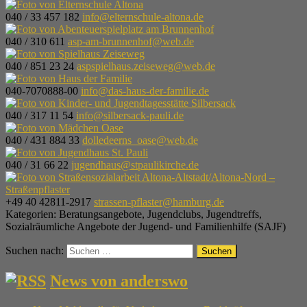
040 / 33 457 182
info@elternschule-altona.de
040 / 310 611
asp-am-brunnenhof@web.de
040 / 851 23 24
aspspielhaus.zeiseweg@web.de
040-7070888-00
info@das-haus-der-familie.de
040 / 317 11 54
info@silbersack-pauli.de
040 / 431 884 33
dolledeerns_oase@web.de
040 / 31 66 22
jugendhaus@stpaulikirche.de
+49 40 42811-2917
strassen-pflaster@hamburg.de
Kategorien:
Beratungsangebote
,
Jugendclubs
,
Jugendtreffs
,
Sozialräumliche Angebote der Jugend- und Familienhilfe (SAJF)
Suchen nach:
News von anderswo