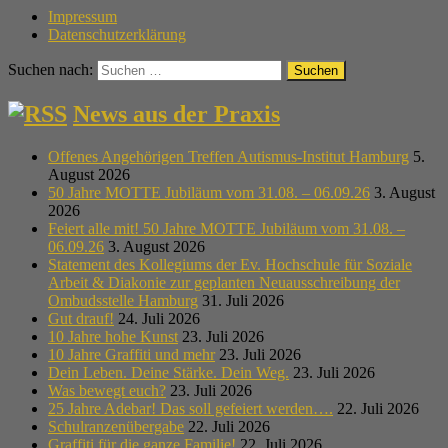
Impressum
Datenschutzerklärung
Suchen nach:
News aus der Praxis
Offenes Angehörigen Treffen Autismus-Institut Hamburg
5.
August 2026
50 Jahre MOTTE Jubiläum vom 31.08. – 06.09.26
3. August
2026
Feiert alle mit! 50 Jahre MOTTE Jubiläum vom 31.08. –
06.09.26
3. August 2026
Statement des Kollegiums der Ev. Hochschule für Soziale
Arbeit & Diakonie zur geplanten Neuausschreibung der
Ombudsstelle Hamburg
31. Juli 2026
Gut drauf!
24. Juli 2026
10 Jahre hohe Kunst
23. Juli 2026
10 Jahre Graffiti und mehr
23. Juli 2026
Dein Leben. Deine Stärke. Dein Weg.
23. Juli 2026
Was bewegt euch?
23. Juli 2026
25 Jahre Adebar! Das soll gefeiert werden….
22. Juli 2026
Schulranzenübergabe
22. Juli 2026
Graffiti für die ganze Familie!
22. Juli 2026