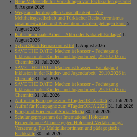
Neue Meldestelle für Vorladungen von Fachkräften gestartet
6. August 2026
Wege aus der doppelten Unsichtbarkeit – Wie
Mehrheitsgesellschaft und Türkischer Rechtextremismus
zusammenwirken und Prävention trotzdem gelingen kann
5.
August 2026
Kritische Soziale Arbeit – Alibi oder Kabarett-Einlage?
1.
August 2026
Sylvia Staub-Bernasconi ist tot
1. August 2026
SAVE THE DATE: Machen ist krasser – Fachtagung
Inklusion in der Kinder- und Jugendarbeit | 29.10.2026 in
Chemnitz
31. Juli 2026
SAVE THE DATE: Machen ist krasser – Fachtagung
Inklusion in der Kinder- und Jugendarbeit | 29.10.2026 in
Chemnitz
31. Juli 2026
SAVE THE DATE: Machen ist krasser – Fachtagung
Inklusion in der Kinder- und Jugendarbeit | 29.10.2026 in
Chemnitz
31. Juli 2026
Aufruf für Kampagne zum #TagderOKJA 2026
31. Juli 2026
Aufruf für Kampagne zum #TagderOKJA 2026
31. Juli 2026
Krieg und Frieden auf Social Media
30. Juli 2026
Schulungsprogramm der International Holocaust
Remembrance Alliance gegen Holocaust-Verfälschung/-
Verzerrung. Für Multiplikator:innen und pädagogische
Fachkräfte
30. Juli 2026