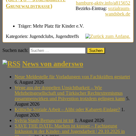
hamburg-aktiv.info/a815652
Grunewaldstraße)
Bezirks-Eintrag
:
sozialraum-
wandsbek.de
Träger:
Mehr Platz für Kinder e.V.
Kategorien:
Jugendclubs
,
Jugendtreffs
Suchen nach:
News von anderswo
Neue Meldestelle für Vorladungen von Fachkräften gestartet
6. August 2026
Wege aus der doppelten Unsichtbarkeit – Wie
Mehrheitsgesellschaft und Türkischer Rechtextremismus
zusammenwirken und Prävention trotzdem gelingen kann
5.
August 2026
Kritische Soziale Arbeit – Alibi oder Kabarett-Einlage?
1.
August 2026
Sylvia Staub-Bernasconi ist tot
1. August 2026
SAVE THE DATE: Machen ist krasser – Fachtagung
Inklusion in der Kinder- und Jugendarbeit | 29.10.2026 in