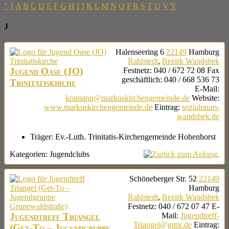
"
1
A
B
C
D
E
F
G
H
I
J
K
L
M
N
O
P
R
S
T
U
V
Y
J
Halenseering 6
22149
Hamburg
Rahlstedt
,
Bezirk Wandsbek
Jugend Oase (JO)
Festnetz
:
040 / 672 72 08
Fax
geschäftlich
:
040 / 668 536 73
Trinitatiskirche
E-Mail
:
kramann@markuskirchengemeinde.de
Website
:
www.markuskirchengemeinde.de
Eintrag
:
sozialraum-
wandsbek.de
Träger:
Ev.-Luth. Trinitatis-Kirchengemeinde Hohenhorst
Kategorien:
Jugendclubs
Schöneberger Str. 52
22149
Hamburg
Rahlstedt
,
Bezirk Wandsbek
Festnetz
:
040 / 672 07 47
E-
Jugendtreff Triangel
Mail
:
Jugendtreff-
Triangel@gmx.de
Eintrag
:
(Get-To – Jugendgruppe