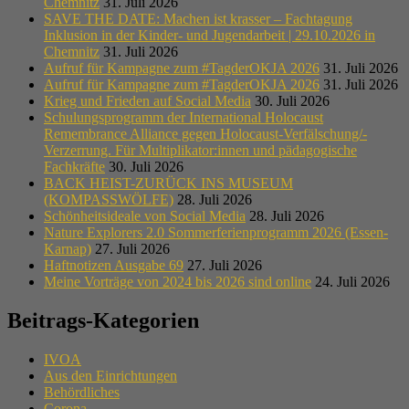
Chemnitz
31. Juli 2026
SAVE THE DATE: Machen ist krasser – Fachtagung
Inklusion in der Kinder- und Jugendarbeit | 29.10.2026 in
Chemnitz
31. Juli 2026
Aufruf für Kampagne zum #TagderOKJA 2026
31. Juli 2026
Aufruf für Kampagne zum #TagderOKJA 2026
31. Juli 2026
Krieg und Frieden auf Social Media
30. Juli 2026
Schulungsprogramm der International Holocaust
Remembrance Alliance gegen Holocaust-Verfälschung/-
Verzerrung. Für Multiplikator:innen und pädagogische
Fachkräfte
30. Juli 2026
BACK HEIST-ZURÜCK INS MUSEUM
(KOMPASSWÖLFE)
28. Juli 2026
Schönheitsideale von Social Media
28. Juli 2026
Nature Explorers 2.0 Sommerferienprogramm 2026 (Essen-
Karnap)
27. Juli 2026
Haftnotizen Ausgabe 69
27. Juli 2026
Meine Vorträge von 2024 bis 2026 sind online
24. Juli 2026
Beitrags-Kategorien
IVOA
Aus den Einrichtungen
Behördliches
Corona