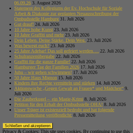
06.09.26
3. August 2026
Statement des Kollegiums der Ev. Hochschule für Soziale
Arbeit & Diakonie zur geplanten Neuausschreibung der
Ombudsstelle Hamburg
31. Juli 2026
Gut drauf!
24. Juli 2026
10 Jahre hohe Kunst
23. Juli 2026
10 Jahre Graffiti und mehr
23. Juli 2026
Dein Leben. Deine Stärke. Dein Weg.
23. Juli 2026
Was bewegt euch?
23. Juli 2026
25 Jahre Adebar! Das soll gefeiert werden….
22. Juli 2026
Schulranzenübergabe
22. Juli 2026
Graffiti für die ganze Familie!
22. Juli 2026
Hamburger Tag der Familien 2026
17. Juli 2026
Juhu – wir gehen schwimmen!
17. Juli 2026
50 Jahre Haus Mignon
15. Juli 2026
Kindern ihre Rechte vermitteln und stärken
14. Juli 2026
Aktionswoche „Gegen Gewalt an Frauen* und Mädchen“
9.
Juli 2026
Die Zauberkugel – ein Magie-Krimi
8. Juli 2026
Petition für den Erhalt der Ombudsstelle OHA!
8. Juli 2026
Unser Träger ist existenziell bedroht und hat folgende
Pressemitteilung veröffentlicht:
8. Juli 2026
Privacy & Cookies: This site uses cookies. By continuing to use this