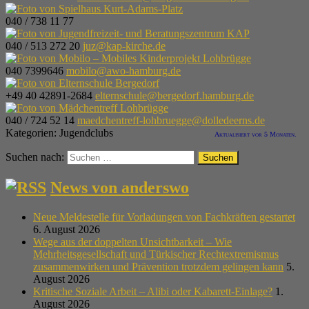
040 / 738 11 77
040 / 513 272 20
juz@kap-kirche.de
040 7399646
mobilo@awo-hamburg.de
+49 40 42891-2684
elternschule@bergedorf.hamburg.de
040 / 724 52 14
maedchentreff-lohbruegge@dolledeerns.de
Kategorien:
Jugendclubs
Aktualisiert vor 5 Monaten.
Suchen nach:
News von anderswo
Neue Meldestelle für Vorladungen von Fachkräften gestartet
6. August 2026
Wege aus der doppelten Unsichtbarkeit – Wie
Mehrheitsgesellschaft und Türkischer Rechtextremismus
zusammenwirken und Prävention trotzdem gelingen kann
5.
August 2026
Kritische Soziale Arbeit – Alibi oder Kabarett-Einlage?
1.
August 2026