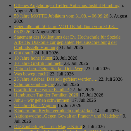
Offenes Angehörigen Treffen Autismus-Institut Hamburg
5.
August 2026
50 Jahre MOTTE Jubiläum vom 31.08. – 06.09.26
3. August
2026
Feiert alle mit! 50 Jahre MOTTE Jubiläum vom 31.08. –
06.09.26
3. August 2026
Statement des Kollegiums der Ev. Hochschule für Soziale
Arbeit & Diakonie zur geplanten Neuausschreibung der
Ombudsstelle Hamburg
31. Juli 2026
Gut drauf!
24. Juli 2026
10 Jahre hohe Kunst
23. Juli 2026
10 Jahre Graffiti und mehr
23. Juli 2026
Dein Leben. Deine Stärke. Dein Weg.
23. Juli 2026
Was bewegt euch?
23. Juli 2026
25 Jahre Adebar! Das soll gefeiert werden….
22. Juli 2026
Schulranzenübergabe
22. Juli 2026
Graffiti für die ganze Familie!
22. Juli 2026
Hamburger Tag der Familien 2026
17. Juli 2026
Juhu – wir gehen schwimmen!
17. Juli 2026
50 Jahre Haus Mignon
15. Juli 2026
Kindern ihre Rechte vermitteln und stärken
14. Juli 2026
Aktionswoche „Gegen Gewalt an Frauen* und Mädchen“
9.
Juli 2026
Die Zauberkugel – ein Magie-Krimi
8. Juli 2026