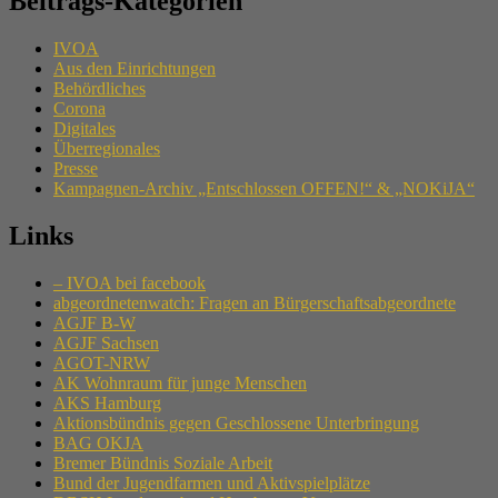
Beitrags-Kategorien
IVOA
Aus den Einrichtungen
Behördliches
Corona
Digitales
Überregionales
Presse
Kampagnen-Archiv „Entschlossen OFFEN!“ & „NOKiJA“
Links
– IVOA bei facebook
abgeordnetenwatch: Fragen an Bürgerschaftsabgeordnete
AGJF B-W
AGJF Sachsen
AGOT-NRW
AK Wohnraum für junge Menschen
AKS Hamburg
Aktionsbündnis gegen Geschlossene Unterbringung
BAG OKJA
Bremer Bündnis Soziale Arbeit
Bund der Jugendfarmen und Aktivspielplätze