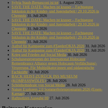
Sylvia Staub-Bernasconi ist tot
1. August 2026
SAVE THE DATE: Machen ist krasser – Fachtagung
Inklusion in der Kinder- und Jugendarbeit | 29.10.2026 in
Chemnitz
31. Juli 2026
SAVE THE DATE: Machen ist krasser – Fachtagung
Inklusion in der Kinder- und Jugendarbeit | 29.10.2026 in
Chemnitz
31. Juli 2026
SAVE THE DATE: Machen ist krasser – Fachtagung
Inklusion in der Kinder- und Jugendarbeit | 29.10.2026 in
Chemnitz
31. Juli 2026
Aufruf für Kampagne zum #TagderOKJA 2026
31. Juli 2026
Aufruf für Kampagne zum #TagderOKJA 2026
31. Juli 2026
Krieg und Frieden auf Social Media
30. Juli 2026
Schulungsprogramm der International Holocaust
Remembrance Alliance gegen Holocaust-Verfälschung/-
Verzerrung. Für Multiplikator:innen und pädagogische
Fachkräfte
30. Juli 2026
BACK HEIST-ZURÜCK INS MUSEUM
(KOMPASSWÖLFE)
28. Juli 2026
Schönheitsideale von Social Media
28. Juli 2026
Nature Explorers 2.0 Sommerferienprogramm 2026 (Essen-
Karnap)
27. Juli 2026
Haftnotizen Ausgabe 69
27. Juli 2026