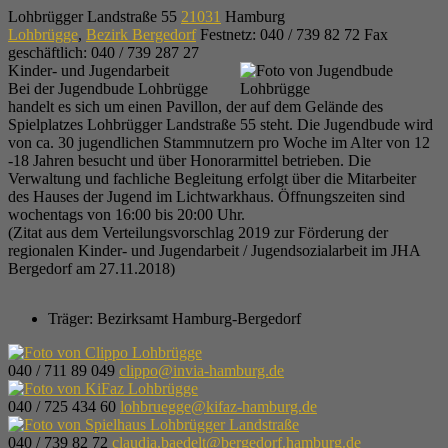
Lohbrügger Landstraße 55
21031
Hamburg
Lohbrügge
,
Bezirk Bergedorf
Festnetz
:
040 / 739 82 72
Fax
geschäftlich
:
040 / 739 287 27
Kinder- und Jugendarbeit
Bei der Jugendbude Lohbrügge
handelt es sich um einen Pavillon, der auf dem Gelände des
Spielplatzes Lohbrügger Landstraße 55 steht. Die Jugendbude wird
von ca. 30 jugendlichen Stammnutzern pro Woche im Alter von 12
-18 Jahren besucht und über Honorarmittel betrieben. Die
Verwaltung und fachliche Begleitung erfolgt über die Mitarbeiter
des Hauses der Jugend im Lichtwarkhaus. Öffnungszeiten sind
wochentags von 16:00 bis 20:00 Uhr.
(Zitat aus dem Verteilungsvorschlag 2019 zur Förderung der
regionalen Kinder- und Jugendarbeit / Jugendsozialarbeit im JHA
Bergedorf am 27.11.2018)
Träger:
Bezirksamt Hamburg-Bergedorf
040 / 711 89 049
clippo@invia-hamburg.de
040 / 725 434 60
lohbruegge@kifaz-hamburg.de
040 / 739 82 72
claudia.baedelt@bergedorf.hamburg.de