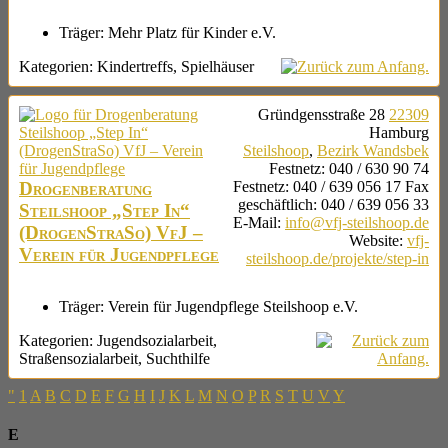
Träger:
Mehr Platz für Kinder e.V.
Kategorien:
Kindertreffs
,
Spielhäuser
Gründgensstraße 28
22309
Hamburg
Steilshoop
,
Bezirk Wandsbek
Festnetz
:
040 / 630 90 74
Drogenberatung
Festnetz
:
040 / 639 056 17
Fax
geschäftlich
:
040 / 639 056 33
Steilshoop „Step In“
E-Mail
:
info@vfj-steilshoop.de
(DrogenStraSo) VfJ –
Website
:
vfj-
Verein für Jugendpflege
steilshoop.de/projekte/step-in
Träger:
Verein für Jugendpflege Steilshoop e.V.
Kategorien:
Jugendsozialarbeit
,
Straßensozialarbeit
,
Suchthilfe
"
1
A
B
C
D
E
F
G
H
I
J
K
L
M
N
O
P
R
S
T
U
V
Y
E