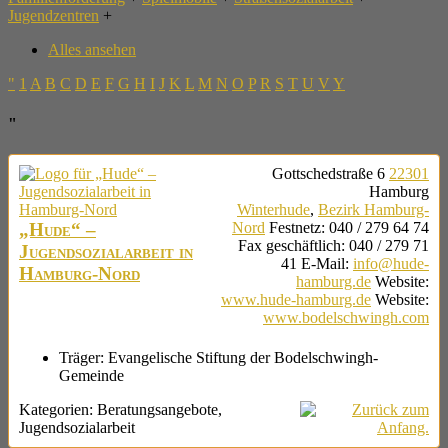
Jugendzentren
+
Alles ansehen
"
1
A
B
C
D
E
F
G
H
I
J
K
L
M
N
O
P
R
S
T
U
V
Y
"
Gottschedstraße 6
22301
Hamburg
Winterhude
,
Bezirk Hamburg-
„Hude“ –
Nord
Festnetz
:
040 / 279 64 74
Fax geschäftlich
:
040 / 279 71
Jugendsozialarbeit in
41
E-Mail
:
info@hude-
Hamburg-Nord
hamburg.de
Website
:
www.hude-hamburg.de
Website
:
www.bodelschwingh.com
Träger:
Evangelische Stiftung der Bodelschwingh-
Gemeinde
Kategorien:
Beratungsangebote
,
Jugendsozialarbeit