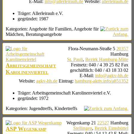
E-Mail
:
info@allerleirauh.de
Website
:
allerleirauh.de
Träger:
Allerleirauh e.V.
gegründet:
1987
Kategorien:
Angebote für Familien
,
Angebote für
Mädchen
,
Beratungsangebote
Flora-Neumann-Straße 5
20357
Hamburg
St. Pauli
,
Bezirk Hamburg-Mitte
Arbeitsgemeinschaft
Festnetz
:
040 / 4 39 25 82
Fax
geschäftlich
:
040 / 43 18 33 02
Karolinenviertel
E-Mail
:
info@agkv-hh.de
Website
:
agkv-hh.de
Eintrag
:
hamburg-aktiv.info/a851352
Träger:
Arbeitsgemeinschaft Karolinenviertel e.V.
gegründet:
1972
Kategorien:
Jugendtreffs
,
Kindertreffs
Wegenkamp 21
22527
Hamburg
ASP Wegenkamp
Stellingen
,
Bezirk Eimsbüttel
Festnetz
:
040 / 54 12 42
E-Mail
: