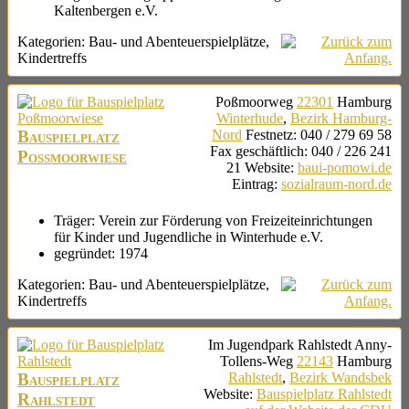
Kaltenbergen e.V.
Kategorien:
Bau- und Abenteuerspielplätze
,
Kindertreffs
Poßmoorweg
22301
Hamburg
Winterhude
,
Bezirk Hamburg-
Bauspielplatz
Nord
Festnetz
:
040 / 279 69 58
Fax geschäftlich
:
040 / 226 241
Poßmoorwiese
21
Website
:
baui-pomowi.de
Eintrag
:
sozialraum-nord.de
Träger:
Verein zur Förderung von Freizeiteinrichtungen
für Kinder und Jugendliche in Winterhude e.V.
gegründet:
1974
Kategorien:
Bau- und Abenteuerspielplätze
,
Kindertreffs
Im Jugendpark Rahlstedt
Anny-
Tollens-Weg
22143
Hamburg
Bauspielplatz
Rahlstedt
,
Bezirk Wandsbek
Website
:
Bauspielplatz Rahlstedt
Rahlstedt