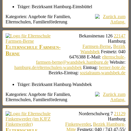
Träger:
Bezirksamt Hamburg-Eimsbüttel
Kategorien:
Angebote für Familien
,
Elternschulen
,
Familienförderung
Bekassinenau 126
22147
Hamburg
Elternschule Farmsen-
Farmsen-Berne
,
Bezirk
Wandsbek
Festnetz
:
040
Berne
6476388
E-Mail
:
elternschule-
farmsen-berne@wandsbek.hamburg.de
Website
:
hamburg.de/elternschulen-wandsbek
Eintrag
:
berner-bote.de
Bezirks-Eintrag
:
sozialraum-wandsbek.de
Träger:
Bezirksamt Hamburg-Wandsbek
Kategorien:
Angebote für Familien
,
Elternschulen
,
Familienförderung
Norderschulweg 7
21129
Hamburg
Finkenwerder
,
Bezirk Hamburg-
Elternschule
Mitte
Festnetz
:
040 / 743 47-55/