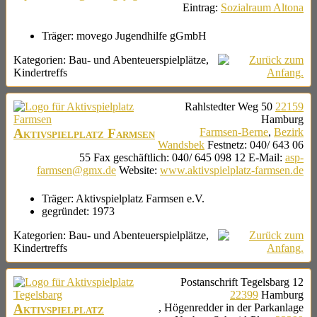
Eintrag
:
Sozialraum Altona
Träger:
movego Jugendhilfe gGmbH
Kategorien:
Bau- und Abenteuerspielplätze
,
Kindertreffs
Rahlstedter Weg 50
22159
Hamburg
Aktivspielplatz Farmsen
Farmsen-Berne
,
Bezirk
Wandsbek
Festnetz
:
040/ 643 06
55
Fax geschäftlich
:
040/ 645 098 12
E-Mail
:
asp-
farmsen@gmx.de
Website
:
www.aktivspielplatz-farmsen.de
Träger:
Aktivspielplatz Farmsen e.V.
gegründet:
1973
Kategorien:
Bau- und Abenteuerspielplätze
,
Kindertreffs
Postanschrift
Tegelsbarg 12
22399
Hamburg
Aktivspielplatz
,
Högenredder
in der Parkanlage