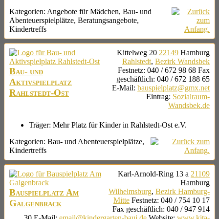
Kategorien:
Angebote für Mädchen
,
Bau- und
Abenteuerspielplätze
,
Beratungsangebote
,
Kindertreffs
Kittelweg 20
22149
Hamburg
Rahlstedt
,
Bezirk Wandsbek
Bau- und
Festnetz
:
040 / 672 98 68
Fax
geschäftlich
:
040 / 672 188 65
Aktivspielplatz
E-Mail
:
bauspielplatz@gmx.net
Rahlstedt-Ost
Eintrag
:
Sozialraum-
Wandsbek.de
Träger:
Mehr Platz für Kinder in Rahlstedt-Ost e.V.
Kategorien:
Bau- und Abenteuerspielplätze
,
Kindertreffs
Karl-Arnold-Ring 13 a
21109
Hamburg
Bauspielplatz Am
Wilhelmsburg
,
Bezirk Hamburg-
Mitte
Festnetz
:
040 / 754 10 17
Galgenbrack
Fax geschäftlich
:
040 / 947 914
30
E-Mail
:
email@kindergarten-baui.de
Website
:
www.kita-