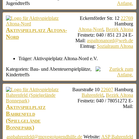
Jugendtreffs
Eckernförder Str. 12
22769
Hamburg
Aktivspielplatz Altona-
Altona-Nord
,
Bezirk Altona
Festnetz
:
040 / 851 23 24
E-
Nord
Mail
:
aspaltonanord@web.de
Eintrag
:
Sozialraum Altona
Träger:
Aktivspielplatz Altona-Nord e.V.
Kategorien:
Bau- und Abenteuerspielplätze
,
Kindertreffs
Baurstraße 10
22607
Hamburg
Bahrenfeld
,
Bezirk Altona
Festnetz
:
040 / 78051272
E-
Aktivspielplatz
Mail
:
Bahrenfeld
(Spielgelände
Bonnepark)
aspbahrenfeld@movegojugendhilfe.de
Website
:
ASP Bahrenfeld