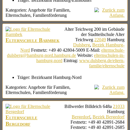
Träger:
Bezirksamt Hamburg-Eimsbüttel
Kategorien:
Angebote für Familien
,
Elternschulen
,
Familienförderung
Alter Teichweg 200
im Gebäude
der Stadtteilschule Alter
Elternschule Barmbek
Teichweg
22049
Hamburg
Dulsberg
,
Bezirk Hamburg-
Nord
Festnetz
:
+49 40 42804-5009
E-Mail
:
elternschule-
dulsberg@hamburg-nord.hamburg.de
Website
:
elternschulen-in-
hamburg-nord
Eintrag
:
www.dulsberg.de/eltern-
familie/elternschule
Träger:
Bezirksamt Hamburg-Nord
Kategorien:
Angebote für Familien
,
Elternschulen
,
Familienförderung
Billwerder Billdeich 648a
21033
Hamburg
Elternschule
Bergedorf
,
Bezirk Bergedorf
Festnetz
:
+49 40 42891-2684
Bergedorf
Festnetz
:
+49 40 42891-2685