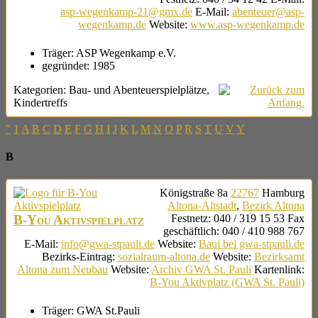
asp-wegenkamp-21@gmx.de
E-Mail
:
abenteuer@asp-
wegenkamp.de
Website
:
www.asp-wegenkamp.de
Träger:
ASP Wegenkamp e.V.
gegründet:
1985
Kategorien:
Bau- und Abenteuerspielplätze
,
Kindertreffs
"
1
A
B
C
D
E
F
G
H
I
J
K
L
M
N
O
P
R
S
T
U
V
Y
B
Königstraße 8a
22767
Hamburg
Altona-Altstadt
,
Bezirk Altona
B-You Aktivspielplatz
Festnetz
:
040 / 319 15 53
Fax
geschäftlich
:
040 / 410 988 767
E-Mail
:
info@gwa-stpauli.de
Website
:
Baui bei gwa-stpauli.de
Bezirks-Eintrag
:
sozialraum-altona.de
Website
:
Bezirksamt
Altona zum Neubau
Website
:
Archiv GWA St. Pauli
Kartenlink
:
B-You Aktivplatz (GWA St. Pauli)
Träger:
GWA St.Pauli