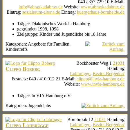
040 / 357 729 10
E-Mail
:
info@abraxkadabrax.de
Website
:
www.abraxkadabrax.de
Eintrag
:
sozialraum-altona.de
Eintrag
:
buergerhaus-bornheide.de
Träger:
Diakonisches Werk in Hamburg
gegründet:
1998, 1998
Zielgruppe:
Kinder und Jugendliche bis 18 Jahre
Kategorien:
Angebote für Familien
,
Kindertreffs
Bockhorster Weg 1
21031
Clippo Boberg
Hamburg
Lohbrügge
,
Bezirk Bergedorf
Festnetz
:
040 / 410 912 21
E-Mail
:
clippo@invia-hamburg.de
Website
:
www.invia-hamburg.de
Träger:
In VIA Hamburg e.V.
Kategorien:
Jugendclubs
Bornbrook 12
21031
Hamburg
Clippo Lohbrügge
Lohbrügge
,
Bezirk Bergedorf
Festnetz
:
040 / 711 89 049
E-