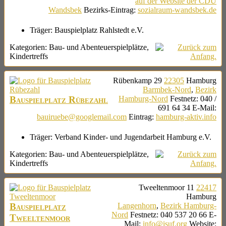
auf der Website der CDU
Wandsbek
Bezirks-Eintrag
:
sozialraum-wandsbek.de
Träger:
Bauspielplatz Rahlstedt e.V.
Kategorien:
Bau- und Abenteuerspielplätze
,
Kindertreffs
Rübenkamp 29
22305
Hamburg
Barmbek-Nord
,
Bezirk
Bauspielplatz Rübezahl
Hamburg-Nord
Festnetz
:
040 /
691 64 34
E-Mail
:
bauiruebe@googlemail.com
Eintrag
:
hamburg-aktiv.info
Träger:
Verband Kinder- und Jugendarbeit Hamburg e.V.
Kategorien:
Bau- und Abenteuerspielplätze
,
Kindertreffs
Tweeltenmoor 11
22417
Hamburg
Bauspielplatz
Langenhorn
,
Bezirk Hamburg-
Nord
Festnetz
:
040 537 20 66
E-
Tweeltenmoor
Mail
:
info@isuf.org
Website
: