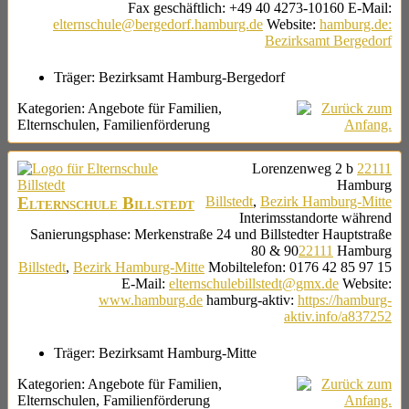
Fax geschäftlich
:
+49 40 4273-10160
E-Mail
:
elternschule@bergedorf.hamburg.de
Website
:
hamburg.de:
Bezirksamt Bergedorf
Träger:
Bezirksamt Hamburg-Bergedorf
Kategorien:
Angebote für Familien
,
Elternschulen
,
Familienförderung
Lorenzenweg 2 b
22111
Hamburg
Elternschule Billstedt
Billstedt
,
Bezirk Hamburg-Mitte
Interimsstandorte während
Sanierungsphase:
Merkenstraße 24 und
Billstedter Hauptstraße
80 & 90
22111
Hamburg
Billstedt
,
Bezirk Hamburg-Mitte
Mobiltelefon
:
0176 42 85 97 15
E-Mail
:
elternschulebillstedt@gmx.de
Website
:
www.hamburg.de
hamburg-aktiv
:
https://hamburg-
aktiv.info/a837252
Träger:
Bezirksamt Hamburg-Mitte
Kategorien:
Angebote für Familien
,
Elternschulen
,
Familienförderung