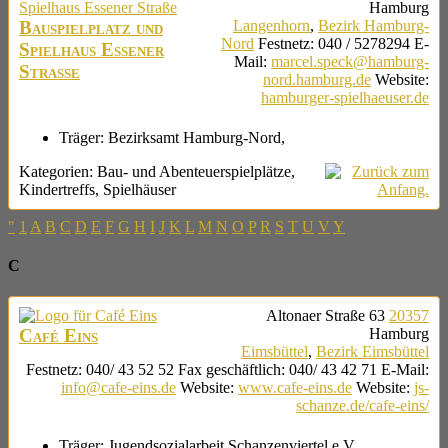
Hamburg
Bauspielplatz und
Langenhorn
,
Bezirk Hamburg-
Nord
Festnetz
:
040 / 5278294
E-
Spielhaus Essener
Mail
:
marcel.speck@hamburg-
Straße
nord.hamburg.de
Website
:
hamburger-spielhaeuser.de
Träger:
Bezirksamt Hamburg-Nord,
Kategorien:
Bau- und Abenteuerspielplätze
,
Kindertreffs
,
Spielhäuser
"
1
A
B
C
D
E
F
G
H
I
J
K
L
M
N
O
P
R
S
T
U
V
Y
C
Altonaer Straße 63
20357
Café Eins
Hamburg
Eimsbüttel
,
Bezirk Eimsbüttel
Festnetz
:
040/ 43 52 52
Fax geschäftlich
:
040/ 43 42 71
E-Mail
:
info@cafe-eins.de
Website
:
www.cafe-eins.de
Website
:
js-
schanze.de/cafe-eins/
Träger:
Jugendsozialarbeit Schanzenviertel e.V.