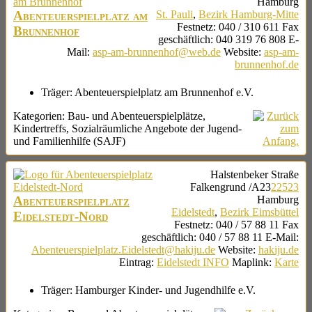
Hamburg
Abenteuerspielplatz am
St. Pauli
,
Bezirk Hamburg-Mitte
Festnetz
:
040 / 310 611
Fax
Brunnenhof
geschäftlich
:
040 319 76 808
E-
Mail
:
asp-am-brunnenhof@web.de
Website
:
asp-am-
brunnenhof.de
Träger:
Abenteuerspielplatz am Brunnenhof e.V.
Kategorien:
Bau- und Abenteuerspielplätze
,
Kindertreffs
,
Sozialräumliche Angebote der Jugend-
und Familienhilfe (SAJF)
Halstenbeker Straße
Falkengrund
/A23
22523
Abenteuerspielplatz
Hamburg
Eidelstedt
,
Bezirk Eimsbüttel
Eidelstedt-Nord
Festnetz
:
040 / 57 88 11
Fax
geschäftlich
:
040 / 57 88 11
E-Mail
:
Abenteuerspielplatz.Eidelstedt@hakiju.de
Website
:
hakiju.de
Eintrag
:
Eidelstedt INFO
Maplink
:
Karte
Träger:
Hamburger Kinder- und Jugendhilfe e.V.