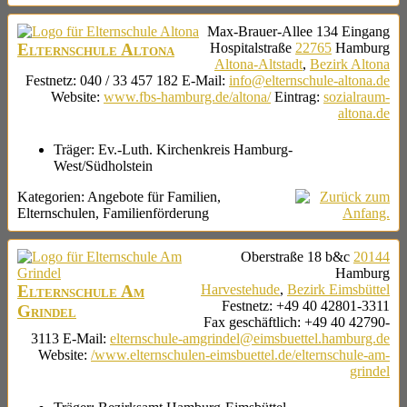
Max-Brauer-Allee 134
Eingang
Elternschule Altona
Hospitalstraße
22765
Hamburg
Altona-Altstadt
,
Bezirk Altona
Festnetz
:
040 / 33 457 182
E-Mail
:
info@elternschule-altona.de
Website
:
www.fbs-hamburg.de/altona/
Eintrag
:
sozialraum-
altona.de
Träger:
Ev.-Luth. Kirchenkreis Hamburg-
West/Südholstein
Kategorien:
Angebote für Familien
,
Elternschulen
,
Familienförderung
Oberstraße 18 b&c
20144
Hamburg
Elternschule Am
Harvestehude
,
Bezirk Eimsbüttel
Festnetz
:
+49 40 42801-3311
Grindel
Fax geschäftlich
:
+49 40 42790-
3113
E-Mail
:
elternschule-amgrindel@eimsbuettel.hamburg.de
Website
:
/www.elternschulen-eimsbuettel.de/elternschule-am-
grindel