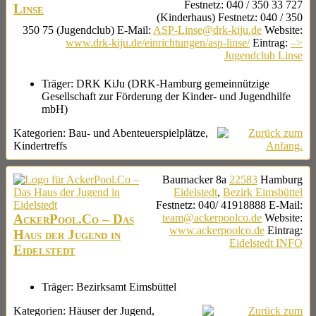
Festnetz
:
040 / 350 33 727
Linse
(Kinderhaus)
Festnetz
:
040 / 350
350 75 (Jugendclub)
E-Mail
:
ASP-Linse@drk-kiju.de
Website
:
www.drk-kiju.de/einrichtungen/asp-linse/
Eintrag
:
–>
Jugendclub Linse
Träger:
DRK KiJu (DRK-Hamburg gemeinnützige
Gesellschaft zur Förderung der Kinder- und Jugendhilfe
mbH)
Kategorien:
Bau- und Abenteuerspielplätze
,
Kindertreffs
Baumacker 8a
22583
Hamburg
Eidelstedt
,
Bezirk Eimsbüttel
Festnetz
:
040/ 41918888
E-Mail
:
AckerPool.Co – Das
team@ackerpoolco.de
Website
:
www.ackerpoolco.de
Eintrag
:
Haus der Jugend in
Eidelstedt INFO
Eidelstedt
Träger:
Bezirksamt Eimsbüttel
Kategorien:
Häuser der Jugend
,