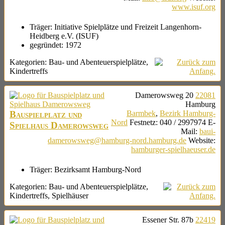
www.isuf.org
Träger:
Initiative Spielplätze und Freizeit Langenhorn-
Heidberg e.V. (ISUF)
gegründet:
1972
Kategorien:
Bau- und Abenteuerspielplätze
,
Kindertreffs
Damerowsweg 20
22081
Hamburg
Bauspielplatz und
Barmbek
,
Bezirk Hamburg-
Nord
Festnetz
:
040 / 2997974
E-
Spielhaus Damerowsweg
Mail
:
baui-
damerowsweg@hamburg-nord.hamburg.de
Website
:
hamburger-spielhaeuser.de
Träger:
Bezirksamt Hamburg-Nord
Kategorien:
Bau- und Abenteuerspielplätze
,
Kindertreffs
,
Spielhäuser
Essener Str. 87b
22419