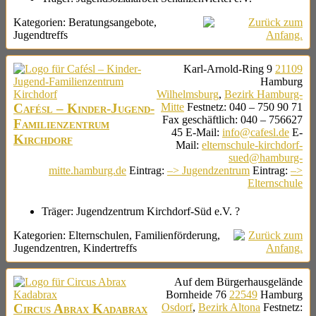
Kategorien:
Beratungsangebote
,
Jugendtreffs
Karl-Arnold-Ring 9
21109
Hamburg
Wilhelmsburg
,
Bezirk Hamburg-
Cafésl – Kinder-Jugend-
Mitte
Festnetz
:
040 – 750 90 71
Fax geschäftlich
:
040 – 756627
Familienzentrum
45
E-Mail
:
info@cafesl.de
E-
Kirchdorf
Mail
:
elternschule-kirchdorf-
sued@hamburg-
mitte.hamburg.de
Eintrag
:
–> Jugendzentrum
Eintrag
:
–>
Elternschule
Träger:
Jugendzentrum Kirchdorf-Süd e.V. ?
Kategorien:
Elternschulen
,
Familienförderung
,
Jugendzentren
,
Kindertreffs
Auf dem Bürgerhausgelände
Bornheide 76
22549
Hamburg
Circus Abrax Kadabrax
Osdorf
,
Bezirk Altona
Festnetz
: