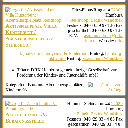
Fritz-Flinte-Ring 41a
22309
Hamburg
Steilshoop
,
Bezirk Wandsbek
Aktivspielplatz Villa
Festnetz
:
040 / 639 974 36
Fax
geschäftlich
:
040 / 639 974 37
Kunterbunt /
E-Mail
:
asp-kunterbunt@drk-
Abenteuerspielplatz
kiju.de
Website
:
drk-
Steilshoop
kiju.de/einrichtungen/villa_kunterbunt
Eintrag
:
hamburg-
aktiv.info
Eintrag
:
Sozialraum Wandsbek
Träger:
DRK Hamburg gemeinnützige Gesellschaft zur
Förderung der Kinder- und Jugendhilfe mbH
Kategorien:
Bau- und Abenteuerspielplätze
,
Kindertreffs
Hammer Steindamm 44
22089
Hamburg
Allerleirauh e.V.
Eilbek
,
Bezirk Wandsbek
Festnetz
:
040 /29 83 44 83
Fax
Beratungsstelle
geschäftlich
:
040 /29 83 44 84