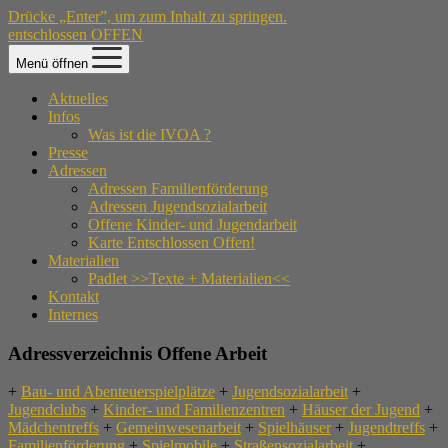
Drücke „Enter”, um zum Inhalt zu springen.
entschlossen OFFEN
Menü öffnen
Aktuelles
Infos
Was ist die IVOA ?
Presse
Adressen
Adressen Familienförderung
Adressen Jugendsozialarbeit
Offene Kinder- und Jugendarbeit
Karte Entschlossen Offen!
Materialien
Padlet >>Texte + Materialien<<
Kontakt
Internes
Adressverzeichnis Offene Arbeit
+
Bau- und Abenteuerspielplätze
+
Jugendsozialarbeit
+
Jugendclubs
+
Kinder- und Familienzentren
+
Häuser der Jugend
+
Mädchentreffs
+
Gemeinwesenarbeit
+
Spielhäuser
+
Jugendtreffs
+
Familienförderung
+
Spielmobile
+
Straßensozialarbeit
+