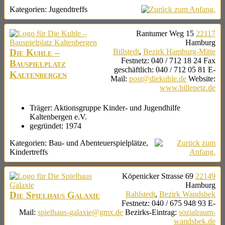
Kategorien:
Jugendtreffs
Rantumer Weg 15
22117
Hamburg
Die Kuhle –
Billstedt
,
Bezirk Hamburg-Mitte
Festnetz
:
040 / 712 18 24
Fax
Bauspielplatz
geschäftlich
:
040 / 712 05 81
E-
Kaltenbergen
Mail
:
post@diekuhle.de
Website
:
www.billenetz.de
Träger:
Aktionsgruppe Kinder- und Jugendhilfe
Kaltenbergen e.V.
gegründet:
1974
Kategorien:
Bau- und Abenteuerspielplätze
,
Kindertreffs
Köpenicker Strasse 69
22149
Hamburg
Die Spielhaus Galaxie
Rahlstedt
,
Bezirk Wandsbek
Festnetz
:
040 / 675 948 93
E-
Mail
:
spielhaus-galaxie@gmx.de
Bezirks-Eintrag
:
sozialraum-
wandsbek.de