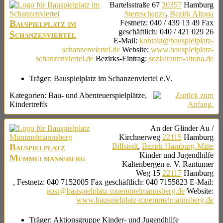
Bartelsstraße 67
20357
Hamburg
Sternschanze
,
Bezirk Altona
Bauspielplatz im
Festnetz
:
040 / 439 13 49
Fax
geschäftlich
:
040 / 421 029 26
Schanzenviertel
E-Mail
:
kontakt@bauspielplatz-
schanzenviertel.de
Website
:
www.bauspielplatz-
schanzenviertel.de
Bezirks-Eintrag
:
sozialraum-altona.de
Träger:
Bauspielplatz im Schanzenviertel e.V.
Kategorien:
Bau- und Abenteuerspielplätze
,
Kindertreffs
An der Glinder Au /
Kirchnerweg
22115
Hamburg
Bauspielplatz
Billstedt
,
Bezirk Hamburg-Mitte
Kinder und Jugendhilfe
Mümmelmannsberg
Kaltenbergen e. V.
Rantumer
Weg 15
22117
Hamburg
,
Festnetz
:
040 7152005
Fax geschäftlich
:
040 7155823
E-Mail
:
post@bauspielplatz-muemmelmannsberg.de
Website
:
www.bauspielplatz-muemmelmannsberg.de
Träger:
Aktionsgruppe Kinder- und Jugendhilfe