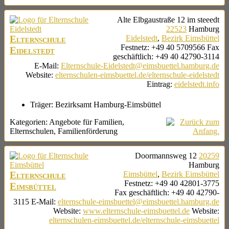
Alte Elbgaustraße 12
im steeedt
22523
Hamburg
Elternschule
Eidelstedt
,
Bezirk Eimsbüttel
Festnetz
:
+49 40 5709566
Fax
Eidelstedt
geschäftlich
:
+49 40 42790-3114
E-Mail
:
Elternschule-Eidelstedt@eimsbuettel.hamburg.de
Website
:
elternschulen-eimsbuettel.de/elternschule-eidelstedt
Eintrag
:
eidelstedt.info
Träger:
Bezirksamt Hamburg-Eimsbüttel
Kategorien:
Angebote für Familien
,
Elternschulen
,
Familienförderung
Doormannsweg 12
20259
Hamburg
Elternschule
Eimsbüttel
,
Bezirk Eimsbüttel
Festnetz
:
+49 40 42801-3775
Eimsbüttel
Fax geschäftlich
:
+49 40 42790-
3115
E-Mail
:
elternschule-eimsbuettel@eimsbuettel.hamburg.de
Website
:
www.elternschule-eimsbuettel.de
Website
:
elternschulen-eimsbuettel.de/elternschule-eimsbuettel