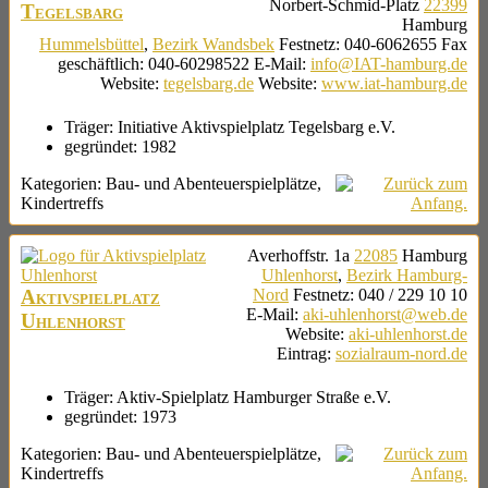
Norbert-Schmid-Platz
22399
Tegelsbarg
Hamburg
Hummelsbüttel
,
Bezirk Wandsbek
Festnetz
:
040-6062655
Fax
geschäftlich
:
040-60298522
E-Mail
:
info@IAT-hamburg.de
Website
:
tegelsbarg.de
Website
:
www.iat-hamburg.de
Träger:
Initiative Aktivspielplatz Tegelsbarg e.V.
gegründet:
1982
Kategorien:
Bau- und Abenteuerspielplätze
,
Kindertreffs
Averhoffstr. 1a
22085
Hamburg
Uhlenhorst
,
Bezirk Hamburg-
Aktivspielplatz
Nord
Festnetz
:
040 / 229 10 10
E-Mail
:
aki-uhlenhorst@web.de
Uhlenhorst
Website
:
aki-uhlenhorst.de
Eintrag
:
sozialraum-nord.de
Träger:
Aktiv-Spielplatz Hamburger Straße e.V.
gegründet:
1973
Kategorien:
Bau- und Abenteuerspielplätze
,
Kindertreffs