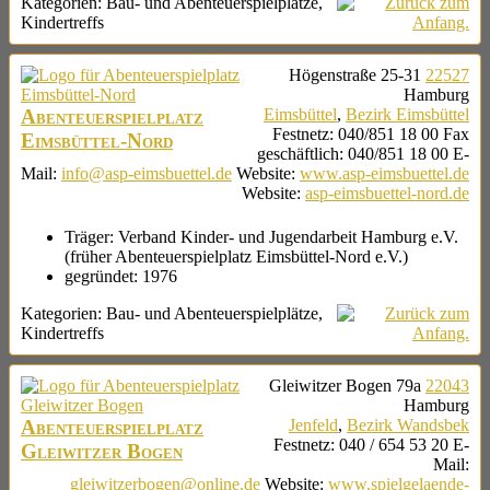
Kategorien:
Bau- und Abenteuerspielplätze
,
Kindertreffs
Högenstraße 25-31
22527
Hamburg
Abenteuerspielplatz
Eimsbüttel
,
Bezirk Eimsbüttel
Festnetz
:
040/851 18 00
Fax
Eimsbüttel-Nord
geschäftlich
:
040/851 18 00
E-
Mail
:
info@asp-eimsbuettel.de
Website
:
www.asp-eimsbuettel.de
Website
:
asp-eimsbuettel-nord.de
Träger:
Verband Kinder- und Jugendarbeit Hamburg e.V.
(früher Abenteuerspielplatz Eimsbüttel-Nord e.V.)
gegründet:
1976
Kategorien:
Bau- und Abenteuerspielplätze
,
Kindertreffs
Gleiwitzer Bogen 79a
22043
Hamburg
Abenteuerspielplatz
Jenfeld
,
Bezirk Wandsbek
Festnetz
:
040 / 654 53 20
E-
Gleiwitzer Bogen
Mail
:
gleiwitzerbogen@online.de
Website
:
www.spielgelaende-