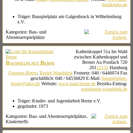
bauikinder.de
Träger:
Bauspielplatz am Galgenbrack in Wilhelmsburg
e.V.
Kategorien:
Bau- und
Abenteuerspielplätze
Kathenkoppel 51a
Im Wald
zwischen Kathenkoppel und
Bauspielplatz Berne
Berner Au
Postfach 720
201
22152
Hamburg
Farmsen-Berne
,
Bezirk Wandsbek
Festnetz
:
040 / 6446074
Fax
geschäftlich
:
040 / 64536829
E-Mail
:
bauspielplatz-
berne@alice.de
Website
:
www.baui-berne.de
Bezirks-Eintrag
:
sozialraum-wandsbek.de
Träger:
Kinder- und Jugendarbeit Berne e.V.
gegründet:
1973
Kategorien:
Bau- und Abenteuerspielplätze
,
Kindertreffs