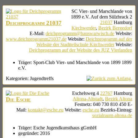
SC Vier- und Marschlande von
1899 e.V.
Auf dem Sülzbrack 2
Deichprogramm 21037
21037
Hamburg
Kirchwerder
,
Bezirk Bergedorf
E-Mail
:
deichprogramm@hauswarwisch.de
Website
:
www.deichprogramm21037.de
Website
:
Deichprogramm auf der
Website der Stadtteilschule Kirchwerder
Website
:
Deichprogramm auf der Website des JUZ Vierlanden
Träger:
Sport-Club Vier- und Marschlande von 1899 1899
e.V.
Kategorien:
Jugendtreffs
Eschelsweg 4
22767
Hamburg
Die Esche
Altona-Altstadt
,
Bezirk Altona
Festnetz
:
040 730 810 450
E-
Mail
:
kontakt@esche.eu
Website
:
esche.eu
Bezirks-Eintrag
:
sozialraum-altona.de
Träger:
Esche Jugendkunsthaus gGmbH
gegründet:
2016