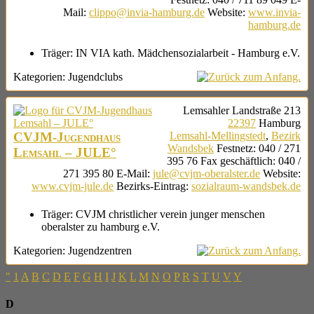
Mail
:
clippo@invia-hamburg.de
Website
:
www.invia-
hamburg.de
Träger:
IN VIA kath. Mädchensozialarbeit - Hamburg e.V.
Kategorien:
Jugendclubs
Lemsahler Landstraße 213
22397
Hamburg
CVJM-Jugendhaus
Lemsahl-Mellingstedt
,
Bezirk
Wandsbek
Festnetz
:
040 / 271
Lemsahl – JULE°
395 76
Fax geschäftlich
:
040 /
271 395 80
E-Mail
:
jule@cvjm-oberalster.de
Website
:
www.cvjm-jule.de
Bezirks-Eintrag
:
sozialraum-wandsbek.de
Träger:
CVJM christlicher verein junger menschen
oberalster zu hamburg e.V.
Kategorien:
Jugendzentren
"
1
A
B
C
D
E
F
G
H
I
J
K
L
M
N
O
P
R
S
T
U
V
Y
D