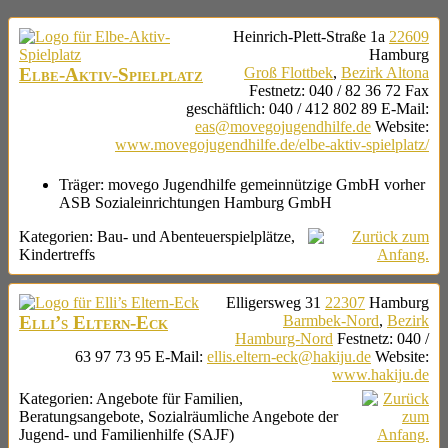
Heinrich-Plett-Straße 1a
22609
Hamburg
Elbe-Aktiv-Spielplatz
Groß Flottbek
,
Bezirk Altona
Festnetz
:
040 / 82 36 72
Fax
geschäftlich
:
040 / 412 802 89
E-Mail
:
eas@movegojugendhilfe.de
Website
:
www.movegojugendhilfe.de/elbe-aktiv-spielplatz/
Träger:
movego Jugendhilfe gemeinnützige GmbH vorher
ASB Sozialeinrichtungen Hamburg GmbH
Kategorien:
Bau- und Abenteuerspielplätze
,
Kindertreffs
Elligersweg 31
22307
Hamburg
Elli’s Eltern-Eck
Barmbek-Nord
,
Bezirk
Hamburg-Nord
Festnetz
:
040 /
63 97 73 95
E-Mail
:
ellis.eltern-eck@hakiju.de
Website
:
www.hakiju.de
Kategorien:
Angebote für Familien
,
Beratungsangebote
,
Sozialräumliche Angebote der
Jugend- und Familienhilfe (SAJF)