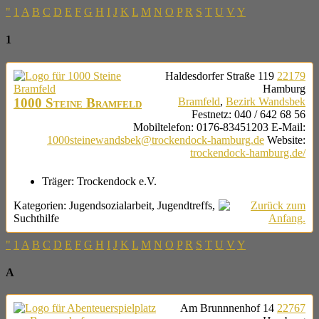
"
1
A
B
C
D
E
F
G
H
I
J
K
L
M
N
O
P
R
S
T
U
V
Y
1
Haldesdorfer Straße 119
22179
Hamburg
1000 Steine Bramfeld
Bramfeld
,
Bezirk Wandsbek
Festnetz
:
040 / 642 68 56
Mobiltelefon
:
0176-83451203
E-Mail
:
1000steinewandsbek@trockendock-hamburg.de
Website
:
trockendock-hamburg.de/
Träger:
Trockendock e.V.
Kategorien:
Jugendsozialarbeit
,
Jugendtreffs
,
Suchthilfe
"
1
A
B
C
D
E
F
G
H
I
J
K
L
M
N
O
P
R
S
T
U
V
Y
A
Am Brunnnenhof 14
22767