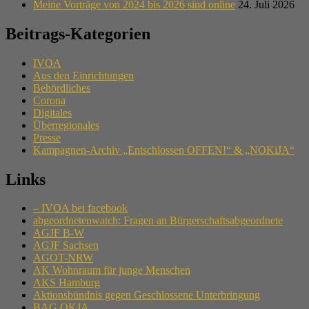
Meine Vorträge von 2024 bis 2026 sind online
24. Juli 2026
Beitrags-Kategorien
IVOA
Aus den Einrichtungen
Behördliches
Corona
Digitales
Überregionales
Presse
Kampagnen-Archiv „Entschlossen OFFEN!“ & „NOKiJA“
Links
– IVOA bei facebook
abgeordnetenwatch: Fragen an Bürgerschaftsabgeordnete
AGJF B-W
AGJF Sachsen
AGOT-NRW
AK Wohnraum für junge Menschen
AKS Hamburg
Aktionsbündnis gegen Geschlossene Unterbringung
BAG OKJA