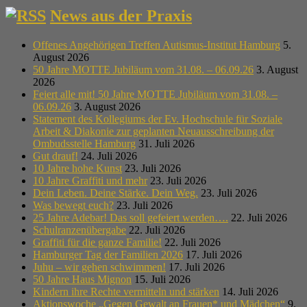
News aus der Praxis
Offenes Angehörigen Treffen Autismus-Institut Hamburg
5.
August 2026
50 Jahre MOTTE Jubiläum vom 31.08. – 06.09.26
3. August
2026
Feiert alle mit! 50 Jahre MOTTE Jubiläum vom 31.08. –
06.09.26
3. August 2026
Statement des Kollegiums der Ev. Hochschule für Soziale
Arbeit & Diakonie zur geplanten Neuausschreibung der
Ombudsstelle Hamburg
31. Juli 2026
Gut drauf!
24. Juli 2026
10 Jahre hohe Kunst
23. Juli 2026
10 Jahre Graffiti und mehr
23. Juli 2026
Dein Leben. Deine Stärke. Dein Weg.
23. Juli 2026
Was bewegt euch?
23. Juli 2026
25 Jahre Adebar! Das soll gefeiert werden….
22. Juli 2026
Schulranzenübergabe
22. Juli 2026
Graffiti für die ganze Familie!
22. Juli 2026
Hamburger Tag der Familien 2026
17. Juli 2026
Juhu – wir gehen schwimmen!
17. Juli 2026
50 Jahre Haus Mignon
15. Juli 2026
Kindern ihre Rechte vermitteln und stärken
14. Juli 2026
Aktionswoche „Gegen Gewalt an Frauen* und Mädchen“
9.