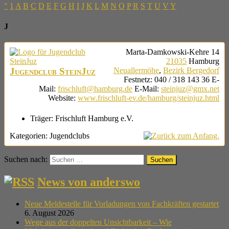
"
1
A
B
C
D
E
F
G
H
I
J
K
L
M
N
O
P
R
S
T
U
V
Y
J
Marta-Damkowski-Kehre 14
21035
Hamburg
Jugendclub SteinJuz
Neuallermöhe
,
Bezirk Bergedorf
Festnetz
:
040 / 318 143 36
E-
Mail
:
frischluft@hamburg.de
E-Mail
:
steinjuz@gmx.net
Website
:
www.frischluft-ev.de/hamburg/steinjuz.html
Träger:
Frischluft Hamburg e.V.
Kategorien:
Jugendclubs
Suchen nach:
News von anderswo
Neue Meldestelle für Vorladungen von Fachkräften gestartet
6. August 2026
Wege aus der doppelten Unsichtbarkeit – Wie