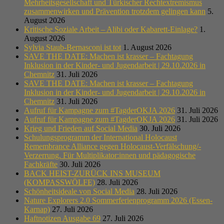
Mehrheitsgesellschaft und Türkischer Rechtextremismus
zusammenwirken und Prävention trotzdem gelingen kann
5.
August 2026
Kritische Soziale Arbeit – Alibi oder Kabarett-Einlage?
1.
August 2026
Sylvia Staub-Bernasconi ist tot
1. August 2026
SAVE THE DATE: Machen ist krasser – Fachtagung
Inklusion in der Kinder- und Jugendarbeit | 29.10.2026 in
Chemnitz
31. Juli 2026
SAVE THE DATE: Machen ist krasser – Fachtagung
Inklusion in der Kinder- und Jugendarbeit | 29.10.2026 in
Chemnitz
31. Juli 2026
Aufruf für Kampagne zum #TagderOKJA 2026
31. Juli 2026
Aufruf für Kampagne zum #TagderOKJA 2026
31. Juli 2026
Krieg und Frieden auf Social Media
30. Juli 2026
Schulungsprogramm der International Holocaust
Remembrance Alliance gegen Holocaust-Verfälschung/-
Verzerrung. Für Multiplikator:innen und pädagogische
Fachkräfte
30. Juli 2026
BACK HEIST-ZURÜCK INS MUSEUM
(KOMPASSWÖLFE)
28. Juli 2026
Schönheitsideale von Social Media
28. Juli 2026
Nature Explorers 2.0 Sommerferienprogramm 2026 (Essen-
Karnap)
27. Juli 2026
Haftnotizen Ausgabe 69
27. Juli 2026