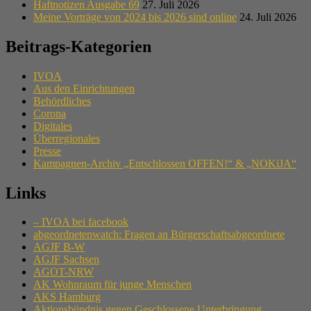
Haftnotizen Ausgabe 69
27. Juli 2026
Meine Vorträge von 2024 bis 2026 sind online
24. Juli 2026
Beitrags-Kategorien
IVOA
Aus den Einrichtungen
Behördliches
Corona
Digitales
Überregionales
Presse
Kampagnen-Archiv „Entschlossen OFFEN!“ & „NOKiJA“
Links
– IVOA bei facebook
abgeordnetenwatch: Fragen an Bürgerschaftsabgeordnete
AGJF B-W
AGJF Sachsen
AGOT-NRW
AK Wohnraum für junge Menschen
AKS Hamburg
Aktionsbündnis gegen Geschlossene Unterbringung