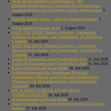
Wege aus der doppelten Unsichtbarkeit – Wie
Mehrheitsgesellschaft und Türkischer Rechtextremismus
zusammenwirken und Prävention trotzdem gelingen kann
5.
August 2026
Kritische Soziale Arbeit – Alibi oder Kabarett-Einlage?
1.
August 2026
Sylvia Staub-Bernasconi ist tot
1. August 2026
SAVE THE DATE: Machen ist krasser – Fachtagung
Inklusion in der Kinder- und Jugendarbeit | 29.10.2026 in
Chemnitz
31. Juli 2026
SAVE THE DATE: Machen ist krasser – Fachtagung
Inklusion in der Kinder- und Jugendarbeit | 29.10.2026 in
Chemnitz
31. Juli 2026
Aufruf für Kampagne zum #TagderOKJA 2026
31. Juli 2026
Aufruf für Kampagne zum #TagderOKJA 2026
31. Juli 2026
Krieg und Frieden auf Social Media
30. Juli 2026
Schulungsprogramm der International Holocaust
Remembrance Alliance gegen Holocaust-Verfälschung/-
Verzerrung. Für Multiplikator:innen und pädagogische
Fachkräfte
30. Juli 2026
BACK HEIST-ZURÜCK INS MUSEUM
(KOMPASSWÖLFE)
28. Juli 2026
Schönheitsideale von Social Media
28. Juli 2026
Nature Explorers 2.0 Sommerferienprogramm 2026 (Essen-
Karnap)
27. Juli 2026