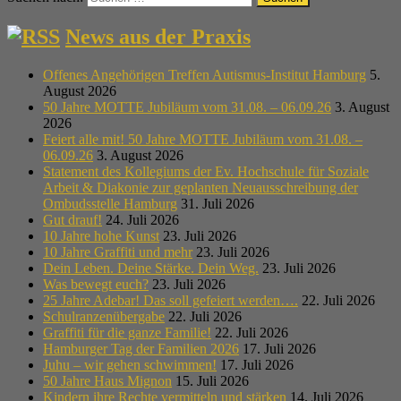
News aus der Praxis
Offenes Angehörigen Treffen Autismus-Institut Hamburg
5.
August 2026
50 Jahre MOTTE Jubiläum vom 31.08. – 06.09.26
3. August
2026
Feiert alle mit! 50 Jahre MOTTE Jubiläum vom 31.08. –
06.09.26
3. August 2026
Statement des Kollegiums der Ev. Hochschule für Soziale
Arbeit & Diakonie zur geplanten Neuausschreibung der
Ombudsstelle Hamburg
31. Juli 2026
Gut drauf!
24. Juli 2026
10 Jahre hohe Kunst
23. Juli 2026
10 Jahre Graffiti und mehr
23. Juli 2026
Dein Leben. Deine Stärke. Dein Weg.
23. Juli 2026
Was bewegt euch?
23. Juli 2026
25 Jahre Adebar! Das soll gefeiert werden….
22. Juli 2026
Schulranzenübergabe
22. Juli 2026
Graffiti für die ganze Familie!
22. Juli 2026
Hamburger Tag der Familien 2026
17. Juli 2026
Juhu – wir gehen schwimmen!
17. Juli 2026
50 Jahre Haus Mignon
15. Juli 2026
Kindern ihre Rechte vermitteln und stärken
14. Juli 2026