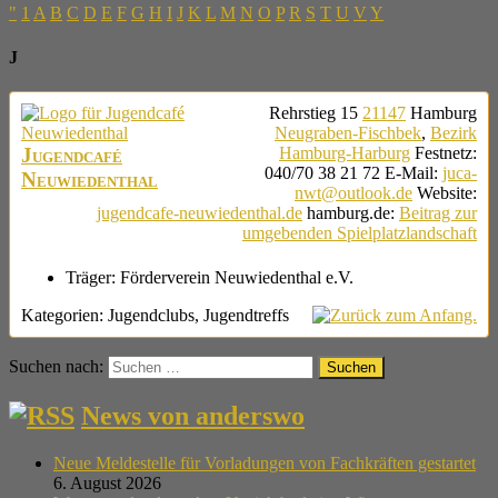
"
1
A
B
C
D
E
F
G
H
I
J
K
L
M
N
O
P
R
S
T
U
V
Y
J
Rehrstieg 15
21147
Hamburg
Neugraben-Fischbek
,
Bezirk
Jugendcafé
Hamburg-Harburg
Festnetz
:
040/70 38 21 72
E-Mail
:
juca-
Neuwiedenthal
nwt@outlook.de
Website
:
jugendcafe-neuwiedenthal.de
hamburg.de
:
Beitrag zur
umgebenden Spielplatzlandschaft
Träger:
Förderverein Neuwiedenthal e.V.
Kategorien:
Jugendclubs
,
Jugendtreffs
Suchen nach:
News von anderswo
Neue Meldestelle für Vorladungen von Fachkräften gestartet
6. August 2026