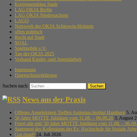
Kreisjugendring Stade
LAG OKJA Berlin
LAG OKJA Niedersachsen
LAGO
Netzwerk der OKJA Schleswig-Holstein
offen politisch
Recht auf Stadt
SOAL
Spielmobile e.V.
Tag der OKJA 2025
Verband Kinder- und Jugendarbeit
Impressum
Datenschutzerklärung
Suchen nach:
News aus der Praxis
Offenes Angehörigen Treffen Autismus-Institut Hamburg
5. Au
50 Jahre MOTTE Jubiläum vom 31.08. – 06.09.26
3. August 
Feiert alle mit! 50 Jahre MOTTE Jubiläum vom 31.08. – 06.09
Statement des Kollegiums der Ev. Hochschule für Soziale Arb
Gut drauf!
24. Juli 2026