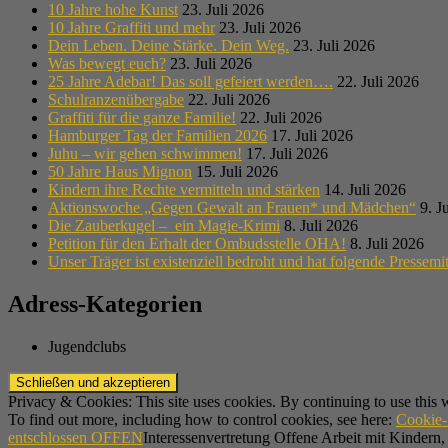
10 Jahre hohe Kunst
23. Juli 2026
10 Jahre Graffiti und mehr
23. Juli 2026
Dein Leben. Deine Stärke. Dein Weg.
23. Juli 2026
Was bewegt euch?
23. Juli 2026
25 Jahre Adebar! Das soll gefeiert werden….
22. Juli 2026
Schulranzenübergabe
22. Juli 2026
Graffiti für die ganze Familie!
22. Juli 2026
Hamburger Tag der Familien 2026
17. Juli 2026
Juhu – wir gehen schwimmen!
17. Juli 2026
50 Jahre Haus Mignon
15. Juli 2026
Kindern ihre Rechte vermitteln und stärken
14. Juli 2026
Aktionswoche „Gegen Gewalt an Frauen* und Mädchen“
9. J
Die Zauberkugel – ein Magie-Krimi
8. Juli 2026
Petition für den Erhalt der Ombudsstelle OHA!
8. Juli 2026
Unser Träger ist existenziell bedroht und hat folgende Pressemit
Adress-Kategorien
Jugendclubs
Privacy & Cookies: This site uses cookies. By continuing to use this w
To find out more, including how to control cookies, see here:
Cookie-
entschlossen OFFEN
Interessenvertretung Offene Arbeit mit Kindern