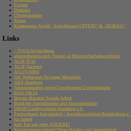
Corona
Digitales
Überregionales
Presse
Kampagnen-Archiv „Entschlossen OFFEN!“ & „NOKiJA“
Links
– IVOA bei facebook
abgeordnetenwatch: Fragen an Bürgerschaftsabgeordnete
AGJF B-W
AGJF Sachsen
AGOT-NRW
AK Wohnraum für junge Menschen
AKS Hamburg
Aktionsbündnis gegen Geschlossene Unterbringung
BAG OKJA
Bremer Bündnis Soziale Arbeit
Bund der Jugendfarmen und Aktivspielplätze
DBSH Landesverband Hamburg e.V.
Fachverband Jugendarbeit / Jugendsozialarbeit Brandenburg e.
juz united
kein Tag wie jeder ANDERE!
Kooperationsverbund Offene Kinder- und Jugendarbeit