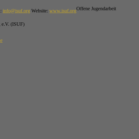
Offene Jugendarbeit
l
:
info@isuf.org
Website
:
www.isuf.org
g e.V. (ISUF)
de