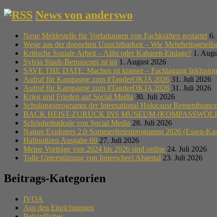
News von anderswo
Neue Meldestelle für Vorladungen von Fachkräften gestartet
6.
Wege aus der doppelten Unsichtbarkeit – Wie Mehrheitsgesell
Kritische Soziale Arbeit – Alibi oder Kabarett-Einlage?
1. Augu
Sylvia Staub-Bernasconi ist tot
1. August 2026
SAVE THE DATE: Machen ist krasser – Fachtagung Inklusion i
Aufruf für Kampagne zum #TagderOKJA 2026
31. Juli 2026
Aufruf für Kampagne zum #TagderOKJA 2026
31. Juli 2026
Krieg und Frieden auf Social Media
30. Juli 2026
Schulungsprogramm der International Holocaust Remembrance A
BACK HEIST-ZURÜCK INS MUSEUM (KOMPASSWÖLF
Schönheitsideale von Social Media
28. Juli 2026
Nature Explorers 2.0 Sommerferienprogramm 2026 (Essen-Ka
Haftnotizen Ausgabe 69
27. Juli 2026
Meine Vorträge von 2024 bis 2026 sind online
24. Juli 2026
Tolle Unterstützung von Innerwheel Alstertal
23. Juli 2026
Beitrags-Kategorien
IVOA
Aus den Einrichtungen
Behördliches