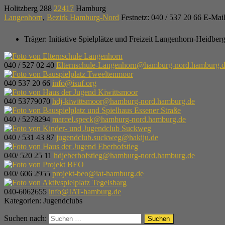
Holitzberg 288
22417
Hamburg
Langenhorn
,
Bezirk Hamburg-Nord
Festnetz
:
040 / 537 20 66
E-Mai
Träger:
Initiative Spielplätze und Freizeit Langenhorn-Heidber
040 / 527 02 40
Elternschule-Langenhorn@hamburg-nord.hamburg.
040 537 20 66
info@isuf.org
040 53779070
hdj-kiwittsmoor@hamburg-nord.hamburg.de
040 / 5278294
marcel.speck@hamburg-nord.hamburg.de
040 / 531 43 87
jugendclub.suckweg@hakiju.de
040/ 520 25 11
hdjeberhofstieg@hamburg-nord.hamburg.de
040/ 606 2955
projekt-beo@iat-hamburg.de
040-6062655
info@IAT-hamburg.de
Kategorien:
Jugendclubs
Suchen nach: