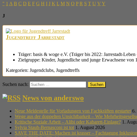
"
1
A
B
C
D
E
F
G
H
I
J
K
L
M
N
O
P
R
S
T
U
V
Y
J
Jugendtreff Jarrestadt
Träger:
basis & woge e.V. (Träger bis 2022: Jarrestadt-Leben 
Zielgruppe:
Kinder, Jugendliche und junge Erwachsene von 
Kategorien:
Jugendclubs
,
Jugendtreffs
Suchen nach:
News von anderswo
Neue Meldestelle für Vorladungen von Fachkräften gestartet
6.
Wege aus der doppelten Unsichtbarkeit – Wie Mehrheitsgesell
Kritische Soziale Arbeit – Alibi oder Kabarett-Einlage?
1. Augu
Sylvia Staub-Bernasconi ist tot
1. August 2026
SAVE THE DATE: Machen ist krasser – Fachtagung Inklusion i