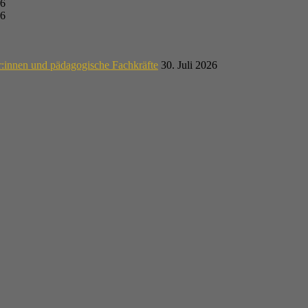
26
26
r:innen und pädagogische Fachkräfte
30. Juli 2026