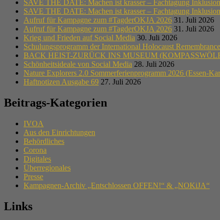
SAVE THE DATE: Machen ist krasser – Fachtagung Inklusion i
SAVE THE DATE: Machen ist krasser – Fachtagung Inklusion i
Aufruf für Kampagne zum #TagderOKJA 2026
31. Juli 2026
Aufruf für Kampagne zum #TagderOKJA 2026
31. Juli 2026
Krieg und Frieden auf Social Media
30. Juli 2026
Schulungsprogramm der International Holocaust Remembrance A
BACK HEIST-ZURÜCK INS MUSEUM (KOMPASSWÖLF
Schönheitsideale von Social Media
28. Juli 2026
Nature Explorers 2.0 Sommerferienprogramm 2026 (Essen-Ka
Haftnotizen Ausgabe 69
27. Juli 2026
Beitrags-Kategorien
IVOA
Aus den Einrichtungen
Behördliches
Corona
Digitales
Überregionales
Presse
Kampagnen-Archiv „Entschlossen OFFEN!“ & „NOKiJA“
Links