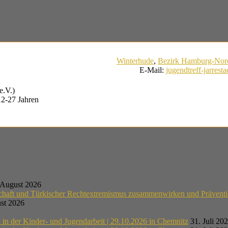
Winterhude
,
Bezirk Hamburg-Nor
E-Mail
:
jugendtreff-jarres
e.V.)
12-27 Jahren
 August 2026
schaft und Türkischer Rechtextremismus zusammenwirken und Präventi
st 2026
n der Kinder- und Jugendarbeit | 29.10.2026 in Chemnitz
31. Juli 20