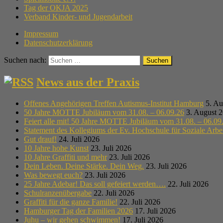
Tag der OKJA 2025
Verband Kinder- und Jugendarbeit
Impressum
Datenschutzerklärung
Suchen nach:
News aus der Praxis
Offenes Angehörigen Treffen Autismus-Institut Hamburg
5. Au
50 Jahre MOTTE Jubiläum vom 31.08. – 06.09.26
3. August 
Feiert alle mit! 50 Jahre MOTTE Jubiläum vom 31.08. – 06.09
Statement des Kollegiums der Ev. Hochschule für Soziale Arb
Gut drauf!
24. Juli 2026
10 Jahre hohe Kunst
23. Juli 2026
10 Jahre Graffiti und mehr
23. Juli 2026
Dein Leben. Deine Stärke. Dein Weg.
23. Juli 2026
Was bewegt euch?
23. Juli 2026
25 Jahre Adebar! Das soll gefeiert werden….
22. Juli 2026
Schulranzenübergabe
22. Juli 2026
Graffiti für die ganze Familie!
22. Juli 2026
Hamburger Tag der Familien 2026
17. Juli 2026
Juhu – wir gehen schwimmen!
17. Juli 2026