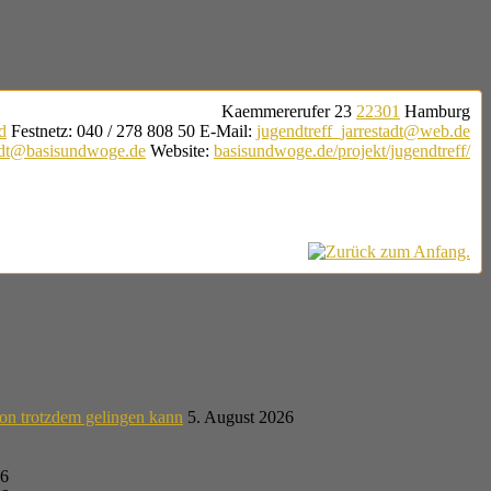
Kaemmererufer 23
22301
Hamburg
d
Festnetz
:
040 / 278 808 50
E-Mail
:
jugendtreff_jarrestadt@web.de
tadt@basisundwoge.de
Website
:
basisundwoge.de/projekt/jugendtreff/
on trotzdem gelingen kann
5. August 2026
26