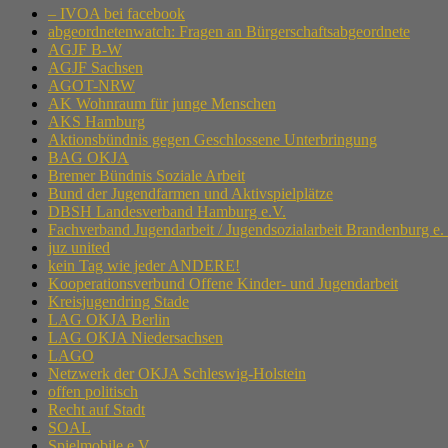
– IVOA bei facebook
abgeordnetenwatch: Fragen an Bürgerschaftsabgeordnete
AGJF B-W
AGJF Sachsen
AGOT-NRW
AK Wohnraum für junge Menschen
AKS Hamburg
Aktionsbündnis gegen Geschlossene Unterbringung
BAG OKJA
Bremer Bündnis Soziale Arbeit
Bund der Jugendfarmen und Aktivspielplätze
DBSH Landesverband Hamburg e.V.
Fachverband Jugendarbeit / Jugendsozialarbeit Brandenburg e.
juz united
kein Tag wie jeder ANDERE!
Kooperationsverbund Offene Kinder- und Jugendarbeit
Kreisjugendring Stade
LAG OKJA Berlin
LAG OKJA Niedersachsen
LAGO
Netzwerk der OKJA Schleswig-Holstein
offen politisch
Recht auf Stadt
SOAL
Spielmobile e.V.