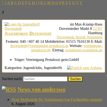
"
1
A
B
C
D
E
F
G
H
I
J
K
L
M
N
O
P
R
S
T
U
V
Y
J
im Max-Kramp-Haus
Duvenstedter Markt 8
22397
Jugendtreff Duvenstedt
Hamburg
Duvenstedt
,
Bezirk Wandsbek
Festnetz
:
040 / 607 40 14
Mobiltelefon
:
01515 7616130
E-Mail
:
duvenstedt@vereinigung-pestalozzi.de
Website
:
vereinigung-
pestalozzi.de/
Eintrag
:
sozialraum-wandsbek.de
Träger:
Vereinigung Pestalozzi gem.GmbH
Kategorien:
Jugendclubs
,
Jugendtreffs
Suchen nach:
News von anderswo
Neue Meldestelle für Vorladungen von Fachkräften gestartet
6. August 2026