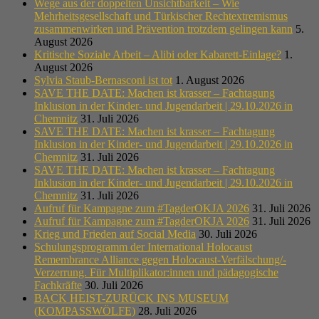
Wege aus der doppelten Unsichtbarkeit – Wie
Mehrheitsgesellschaft und Türkischer Rechtextremismus
zusammenwirken und Prävention trotzdem gelingen kann
5.
August 2026
Kritische Soziale Arbeit – Alibi oder Kabarett-Einlage?
1.
August 2026
Sylvia Staub-Bernasconi ist tot
1. August 2026
SAVE THE DATE: Machen ist krasser – Fachtagung
Inklusion in der Kinder- und Jugendarbeit | 29.10.2026 in
Chemnitz
31. Juli 2026
SAVE THE DATE: Machen ist krasser – Fachtagung
Inklusion in der Kinder- und Jugendarbeit | 29.10.2026 in
Chemnitz
31. Juli 2026
SAVE THE DATE: Machen ist krasser – Fachtagung
Inklusion in der Kinder- und Jugendarbeit | 29.10.2026 in
Chemnitz
31. Juli 2026
Aufruf für Kampagne zum #TagderOKJA 2026
31. Juli 2026
Aufruf für Kampagne zum #TagderOKJA 2026
31. Juli 2026
Krieg und Frieden auf Social Media
30. Juli 2026
Schulungsprogramm der International Holocaust
Remembrance Alliance gegen Holocaust-Verfälschung/-
Verzerrung. Für Multiplikator:innen und pädagogische
Fachkräfte
30. Juli 2026
BACK HEIST-ZURÜCK INS MUSEUM
(KOMPASSWÖLFE)
28. Juli 2026