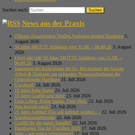
Suchen nach:
News aus der Praxis
Offenes Angehörigen Treffen Autismus-Institut Hamburg
5.
August 2026
50 Jahre MOTTE Jubiläum vom 31.08. – 06.09.26
3. August
2026
Feiert alle mit! 50 Jahre MOTTE Jubiläum vom 31.08. –
06.09.26
3. August 2026
Statement des Kollegiums der Ev. Hochschule für Soziale
Arbeit & Diakonie zur geplanten Neuausschreibung der
Ombudsstelle Hamburg
31. Juli 2026
Gut drauf!
24. Juli 2026
10 Jahre hohe Kunst
23. Juli 2026
10 Jahre Graffiti und mehr
23. Juli 2026
Dein Leben. Deine Stärke. Dein Weg.
23. Juli 2026
Was bewegt euch?
23. Juli 2026
25 Jahre Adebar! Das soll gefeiert werden….
22. Juli 2026
Schulranzenübergabe
22. Juli 2026
Graffiti für die ganze Familie!
22. Juli 2026
Hamburger Tag der Familien 2026
17. Juli 2026
Juhu – wir gehen schwimmen!
17. Juli 2026