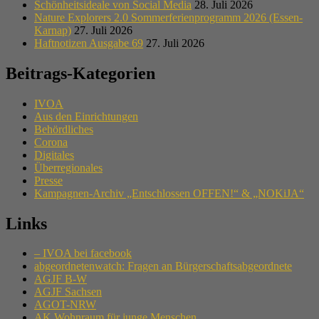
Schönheitsideale von Social Media
28. Juli 2026
Nature Explorers 2.0 Sommerferienprogramm 2026 (Essen-
Karnap)
27. Juli 2026
Haftnotizen Ausgabe 69
27. Juli 2026
Beitrags-Kategorien
IVOA
Aus den Einrichtungen
Behördliches
Corona
Digitales
Überregionales
Presse
Kampagnen-Archiv „Entschlossen OFFEN!“ & „NOKiJA“
Links
– IVOA bei facebook
abgeordnetenwatch: Fragen an Bürgerschaftsabgeordnete
AGJF B-W
AGJF Sachsen
AGOT-NRW
AK Wohnraum für junge Menschen