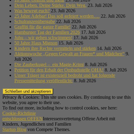
Dein Leben. Deine Stärke. Dein Weg.
23. Juli 2026
Was bewegt euch?
23. Juli 2026
25 Jahre Adebar! Das soll gefeiert werden….
22. Juli 2026
Schulranzenübergabe
22. Juli 2026
Graffiti für die ganze Familie!
22. Juli 2026
Hamburger Tag der Familien 2026
17. Juli 2026
Juhu – wir gehen schwimmen!
17. Juli 2026
50 Jahre Haus Mignon
15. Juli 2026
Kindern ihre Rechte vermitteln und stärken
14. Juli 2026
Aktionswoche „Gegen Gewalt an Frauen* und Mädchen“
9.
Juli 2026
Die Zauberkugel – ein Magie-Krimi
8. Juli 2026
Petition für den Erhalt der Ombudsstelle OHA!
8. Juli 2026
Unser Träger ist existenziell bedroht und hat folgende
Pressemitteilung veröffentlicht:
8. Juli 2026
Privacy & Cookies: This site uses cookies. By continuing to use this
website, you agree to their use.
To find out more, including how to control cookies, see here:
Cookie-Richtlinie
entschlossen OFFEN
Interessenvertretung Offene Arbeit mit
Kindern, Jugendlichen und Familien
Startup Blog
von Compete Themes.