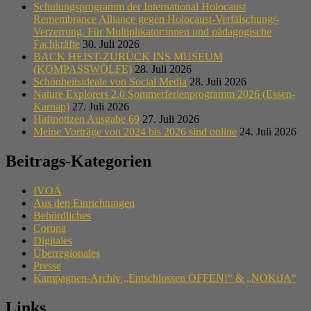
Schulungsprogramm der International Holocaust
Remembrance Alliance gegen Holocaust-Verfälschung/-
Verzerrung. Für Multiplikator:innen und pädagogische
Fachkräfte
30. Juli 2026
BACK HEIST-ZURÜCK INS MUSEUM
(KOMPASSWÖLFE)
28. Juli 2026
Schönheitsideale von Social Media
28. Juli 2026
Nature Explorers 2.0 Sommerferienprogramm 2026 (Essen-
Karnap)
27. Juli 2026
Haftnotizen Ausgabe 69
27. Juli 2026
Meine Vorträge von 2024 bis 2026 sind online
24. Juli 2026
Beitrags-Kategorien
IVOA
Aus den Einrichtungen
Behördliches
Corona
Digitales
Überregionales
Presse
Kampagnen-Archiv „Entschlossen OFFEN!“ & „NOKiJA“
Links