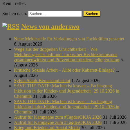
Kein Treffer.
Suchen nach:
News von anderswo
Neue Meldestelle für Vorladungen von Fachkräften gestartet
6. August 2026
Wege aus der doppelten Unsichtbarkeit – Wie
Mehrheitsgesellschaft und Türkischer Rechtextremismus
zusammenwirken und Prävention trotzdem gelingen kann
5.
August 2026
Kritische Soziale Arbeit – Alibi oder Kabarett-Einlage?
1.
August 2026
Sylvia Staub-Bernasconi ist tot
1. August 2026
SAVE THE DATE: Machen ist krasser – Fachtagung
Inklusion in der Kinder- und Jugendarbeit | 29.10.2026 in
Chemnitz
31. Juli 2026
SAVE THE DATE: Machen ist krasser – Fachtagung
Inklusion in der Kinder- und Jugendarbeit | 29.10.2026 in
Chemnitz
31. Juli 2026
Aufruf für Kampagne zum #TagderOKJA 2026
31. Juli 2026
Aufruf für Kampagne zum #TagderOKJA 2026
31. Juli 2026
Krieg und Frieden auf Social Media
30. Juli 2026