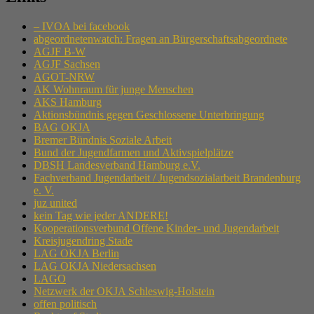
– IVOA bei facebook
abgeordnetenwatch: Fragen an Bürgerschaftsabgeordnete
AGJF B-W
AGJF Sachsen
AGOT-NRW
AK Wohnraum für junge Menschen
AKS Hamburg
Aktionsbündnis gegen Geschlossene Unterbringung
BAG OKJA
Bremer Bündnis Soziale Arbeit
Bund der Jugendfarmen und Aktivspielplätze
DBSH Landesverband Hamburg e.V.
Fachverband Jugendarbeit / Jugendsozialarbeit Brandenburg
e. V.
juz united
kein Tag wie jeder ANDERE!
Kooperationsverbund Offene Kinder- und Jugendarbeit
Kreisjugendring Stade
LAG OKJA Berlin
LAG OKJA Niedersachsen
LAGO
Netzwerk der OKJA Schleswig-Holstein
offen politisch