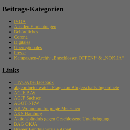
Beitrags-Kategorien
IVOA
Aus den Einrichtungen
Behördliches
Corona
Digitales
Überregionales
Presse
Kampagnen-Archiv „Entschlossen OFFEN!“ & „NOKiJA“
Links
– IVOA bei facebook
abgeordnetenwatch: Fragen an Bürgerschaftsabgeordnete
AGJF B-W
AGJF Sachsen
AGOT-NRW
AK Wohnraum für junge Menschen
AKS Hamburg
Aktionsbündnis gegen Geschlossene Unterbringung
BAG OKJA
Bremer Bündnis Soziale Arbeit