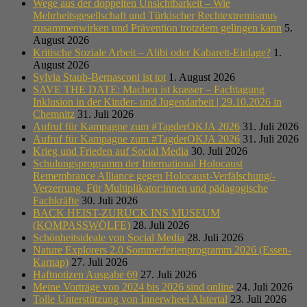
Wege aus der doppelten Unsichtbarkeit – Wie
Mehrheitsgesellschaft und Türkischer Rechtextremismus
zusammenwirken und Prävention trotzdem gelingen kann
5.
August 2026
Kritische Soziale Arbeit – Alibi oder Kabarett-Einlage?
1.
August 2026
Sylvia Staub-Bernasconi ist tot
1. August 2026
SAVE THE DATE: Machen ist krasser – Fachtagung
Inklusion in der Kinder- und Jugendarbeit | 29.10.2026 in
Chemnitz
31. Juli 2026
Aufruf für Kampagne zum #TagderOKJA 2026
31. Juli 2026
Aufruf für Kampagne zum #TagderOKJA 2026
31. Juli 2026
Krieg und Frieden auf Social Media
30. Juli 2026
Schulungsprogramm der International Holocaust
Remembrance Alliance gegen Holocaust-Verfälschung/-
Verzerrung. Für Multiplikator:innen und pädagogische
Fachkräfte
30. Juli 2026
BACK HEIST-ZURÜCK INS MUSEUM
(KOMPASSWÖLFE)
28. Juli 2026
Schönheitsideale von Social Media
28. Juli 2026
Nature Explorers 2.0 Sommerferienprogramm 2026 (Essen-
Karnap)
27. Juli 2026
Haftnotizen Ausgabe 69
27. Juli 2026
Meine Vorträge von 2024 bis 2026 sind online
24. Juli 2026
Tolle Unterstützung von Innerwheel Alstertal
23. Juli 2026