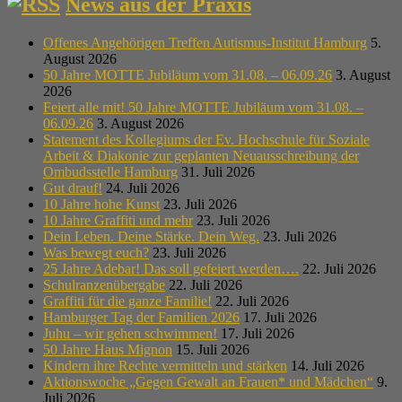
News aus der Praxis
Offenes Angehörigen Treffen Autismus-Institut Hamburg
5.
August 2026
50 Jahre MOTTE Jubiläum vom 31.08. – 06.09.26
3. August
2026
Feiert alle mit! 50 Jahre MOTTE Jubiläum vom 31.08. –
06.09.26
3. August 2026
Statement des Kollegiums der Ev. Hochschule für Soziale
Arbeit & Diakonie zur geplanten Neuausschreibung der
Ombudsstelle Hamburg
31. Juli 2026
Gut drauf!
24. Juli 2026
10 Jahre hohe Kunst
23. Juli 2026
10 Jahre Graffiti und mehr
23. Juli 2026
Dein Leben. Deine Stärke. Dein Weg.
23. Juli 2026
Was bewegt euch?
23. Juli 2026
25 Jahre Adebar! Das soll gefeiert werden….
22. Juli 2026
Schulranzenübergabe
22. Juli 2026
Graffiti für die ganze Familie!
22. Juli 2026
Hamburger Tag der Familien 2026
17. Juli 2026
Juhu – wir gehen schwimmen!
17. Juli 2026
50 Jahre Haus Mignon
15. Juli 2026
Kindern ihre Rechte vermitteln und stärken
14. Juli 2026
Aktionswoche „Gegen Gewalt an Frauen* und Mädchen“
9.
Juli 2026