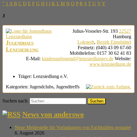
"
1
A
B
C
D
E
F
G
H
I
J
K
L
M
N
O
P
R
S
T
U
V
Y
J
Julius-Vosseler-Str. 193
22527
Hamburg
Jugendhaus
Lokstedt
,
Bezirk Eimsbüttel
Festnetz
:
(040) 43 09 67-60
Lenzsiedlung
Mobiltelefon
:
0157 30 62 41 83
E-Mail
:
kinderundjugend@lenzsiedlungev.de
Website
:
www.lenzsiedlung.de
Träger:
Lenzsiedlung e.V.
Kategorien:
Jugendclubs
,
Jugendtreffs
Suchen nach:
News von anderswo
Neue Meldestelle für Vorladungen von Fachkräften gestartet
6. August 2026