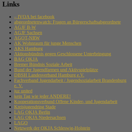
Links
– IVOA bei facebook
abgeordnetenwatch: Fragen an Bürgerschaftsabgeordnete
AGJF B-W
AGJF Sachsen
AGOT-NRW
AK Wohnraum für junge Menschen
AKS Hamburg
Aktionsbündnis gegen Geschlossene Unterbringung
BAG OKJA
Bremer Bündnis Soziale Arbeit
Bund der Jugendfarmen und Aktivspielplätze
DBSH Landesverband Hamburg e.V.
Fachverband Jugendarbeit / Jugendsozialarbeit Brandenburg
e. V.
juz united
kein Tag wie jeder ANDERE!
Kooperationsverbund Offene Kinder- und Jugendarbeit
Kreisjugendring Stade
LAG OKJA Berlin
LAG OKJA Niedersachsen
LAGO
Netzwerk der OKJA Schleswig-Holstein