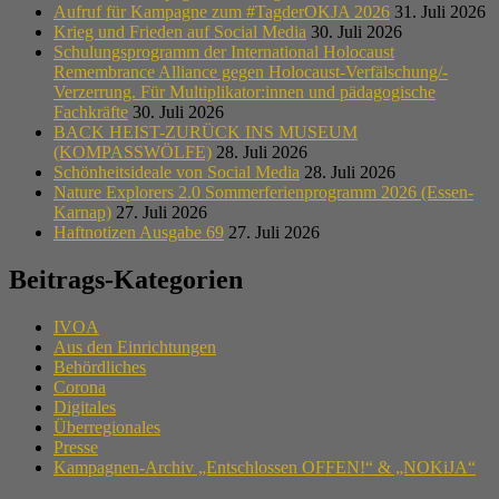
Aufruf für Kampagne zum #TagderOKJA 2026
31. Juli 2026
Krieg und Frieden auf Social Media
30. Juli 2026
Schulungsprogramm der International Holocaust
Remembrance Alliance gegen Holocaust-Verfälschung/-
Verzerrung. Für Multiplikator:innen und pädagogische
Fachkräfte
30. Juli 2026
BACK HEIST-ZURÜCK INS MUSEUM
(KOMPASSWÖLFE)
28. Juli 2026
Schönheitsideale von Social Media
28. Juli 2026
Nature Explorers 2.0 Sommerferienprogramm 2026 (Essen-
Karnap)
27. Juli 2026
Haftnotizen Ausgabe 69
27. Juli 2026
Beitrags-Kategorien
IVOA
Aus den Einrichtungen
Behördliches
Corona
Digitales
Überregionales
Presse
Kampagnen-Archiv „Entschlossen OFFEN!“ & „NOKiJA“