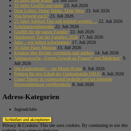
10 Jahre hohe Kunst
23. Juli 2026
10 Jahre Graffiti und mehr
23. Juli 2026
Dein Leben. Deine Stärke. Dein Weg.
23. Juli 2026
Was bewegt euch?
23. Juli 2026
25 Jahre Adebar! Das soll gefeiert werden….
22. Juli 2026
Schulranzenübergabe
22. Juli 2026
Graffiti für die ganze Familie!
22. Juli 2026
Hamburger Tag der Familien 2026
17. Juli 2026
Juhu – wir gehen schwimmen!
17. Juli 2026
50 Jahre Haus Mignon
15. Juli 2026
Kindern ihre Rechte vermitteln und stärken
14. Juli 2026
Aktionswoche „Gegen Gewalt an Frauen* und Mädchen“
9.
Juli 2026
Die Zauberkugel – ein Magie-Krimi
8. Juli 2026
Petition für den Erhalt der Ombudsstelle OHA!
8. Juli 2026
Unser Träger ist existenziell bedroht und hat folgende
Pressemitteilung veröffentlicht:
8. Juli 2026
Adress-Kategorien
Jugendclubs
Privacy & Cookies: This site uses cookies. By continuing to use this
website, you agree to their use.