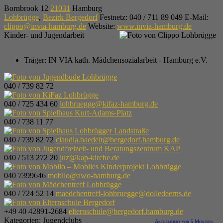
Bornbrook 12
21031
Hamburg
Lohbrügge
,
Bezirk Bergedorf
Festnetz
:
040 / 711 89 049
E-Mail
:
clippo@invia-hamburg.de
Website
:
www.invia-hamburg.de
Kinder- und Jugendarbeit
Träger:
IN VIA kath. Mädchensozialarbeit - Hamburg e.V.
040 / 739 82 72
040 / 725 434 60
lohbruegge@kifaz-hamburg.de
040 / 738 11 77
040 / 739 82 72
claudia.baedelt@bergedorf.hamburg.de
040 / 513 272 20
juz@kap-kirche.de
040 7399646
mobilo@awo-hamburg.de
040 / 724 52 14
maedchentreff-lohbruegge@dolledeerns.de
+49 40 42891-2684
elternschule@bergedorf.hamburg.de
Kategorien:
Jugendclubs
Aktualisiert vor 5 Monaten.