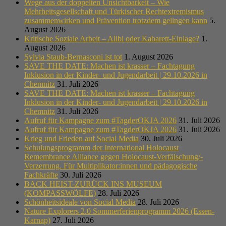
Wege aus der doppelten Unsichtbarkeit – Wie
Mehrheitsgesellschaft und Türkischer Rechtextremismus
zusammenwirken und Prävention trotzdem gelingen kann
5.
August 2026
Kritische Soziale Arbeit – Alibi oder Kabarett-Einlage?
1.
August 2026
Sylvia Staub-Bernasconi ist tot
1. August 2026
SAVE THE DATE: Machen ist krasser – Fachtagung
Inklusion in der Kinder- und Jugendarbeit | 29.10.2026 in
Chemnitz
31. Juli 2026
SAVE THE DATE: Machen ist krasser – Fachtagung
Inklusion in der Kinder- und Jugendarbeit | 29.10.2026 in
Chemnitz
31. Juli 2026
Aufruf für Kampagne zum #TagderOKJA 2026
31. Juli 2026
Aufruf für Kampagne zum #TagderOKJA 2026
31. Juli 2026
Krieg und Frieden auf Social Media
30. Juli 2026
Schulungsprogramm der International Holocaust
Remembrance Alliance gegen Holocaust-Verfälschung/-
Verzerrung. Für Multiplikator:innen und pädagogische
Fachkräfte
30. Juli 2026
BACK HEIST-ZURÜCK INS MUSEUM
(KOMPASSWÖLFE)
28. Juli 2026
Schönheitsideale von Social Media
28. Juli 2026
Nature Explorers 2.0 Sommerferienprogramm 2026 (Essen-
Karnap)
27. Juli 2026