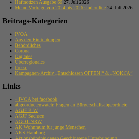
Haftnotizen Ausgabe 69
27. Juli 2026
Meine Vorträge von 2024 bis 2026 sind online
24. Juli 2026
Beitrags-Kategorien
IVOA
Aus den Einrichtungen
Behördliches
Corona
Digitales
Überregionales
Presse
Kampagnen-Archiv „Entschlossen OFFEN!“ & „NOKiJA“
Links
– IVOA bei facebook
abgeordnetenwatch: Fragen an Bürgerschaftsabgeordnete
AGJF B-W
AGJF Sachsen
AGOT-NRW
AK Wohnraum für junge Menschen
AKS Hamburg
Aktionsbündnis gegen Geschlossene Unterbringung