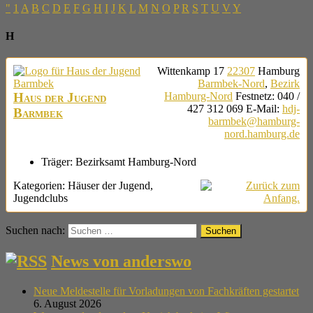
"
1
A
B
C
D
E
F
G
H
I
J
K
L
M
N
O
P
R
S
T
U
V
Y
H
Wittenkamp 17
22307
Hamburg
Barmbek-Nord
,
Bezirk
Haus der Jugend
Hamburg-Nord
Festnetz
:
040 /
427 312 069
E-Mail
:
hdj-
Barmbek
barmbek@hamburg-
nord.hamburg.de
Träger:
Bezirksamt Hamburg-Nord
Kategorien:
Häuser der Jugend
,
Jugendclubs
Suchen nach:
News von anderswo
Neue Meldestelle für Vorladungen von Fachkräften gestartet
6. August 2026