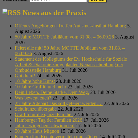
News aus der Praxis
Offenes Angehörigen Treffen Autismus-Institut Hamburg
5.
August 2026
50 Jahre MOTTE Jubiläum vom 31.08. – 06.09.26
3. August
2026
Feiert alle mit! 50 Jahre MOTTE Jubiläum vom 31.08. –
06.09.26
3. August 2026
Statement des Kollegiums der Ev. Hochschule für Soziale
Arbeit & Diakonie zur geplanten Neuausschreibung der
Ombudsstelle Hamburg
31. Juli 2026
Gut drauf!
24. Juli 2026
10 Jahre hohe Kunst
23. Juli 2026
10 Jahre Graffiti und mehr
23. Juli 2026
Dein Leben. Deine Stärke. Dein Weg.
23. Juli 2026
Was bewegt euch?
23. Juli 2026
25 Jahre Adebar! Das soll gefeiert werden….
22. Juli 2026
Schulranzenübergabe
22. Juli 2026
Graffiti für die ganze Familie!
22. Juli 2026
Hamburger Tag der Familien 2026
17. Juli 2026
Juhu – wir gehen schwimmen!
17. Juli 2026
50 Jahre Haus Mignon
15. Juli 2026
Kindern ihre Rechte vermitteln und stärken
14. Juli 2026