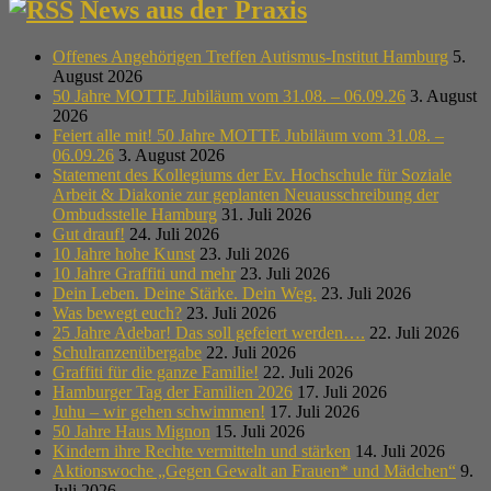
News aus der Praxis
Offenes Angehörigen Treffen Autismus-Institut Hamburg
5.
August 2026
50 Jahre MOTTE Jubiläum vom 31.08. – 06.09.26
3. August
2026
Feiert alle mit! 50 Jahre MOTTE Jubiläum vom 31.08. –
06.09.26
3. August 2026
Statement des Kollegiums der Ev. Hochschule für Soziale
Arbeit & Diakonie zur geplanten Neuausschreibung der
Ombudsstelle Hamburg
31. Juli 2026
Gut drauf!
24. Juli 2026
10 Jahre hohe Kunst
23. Juli 2026
10 Jahre Graffiti und mehr
23. Juli 2026
Dein Leben. Deine Stärke. Dein Weg.
23. Juli 2026
Was bewegt euch?
23. Juli 2026
25 Jahre Adebar! Das soll gefeiert werden….
22. Juli 2026
Schulranzenübergabe
22. Juli 2026
Graffiti für die ganze Familie!
22. Juli 2026
Hamburger Tag der Familien 2026
17. Juli 2026
Juhu – wir gehen schwimmen!
17. Juli 2026
50 Jahre Haus Mignon
15. Juli 2026
Kindern ihre Rechte vermitteln und stärken
14. Juli 2026
Aktionswoche „Gegen Gewalt an Frauen* und Mädchen“
9.
Juli 2026