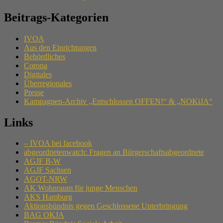
Beitrags-Kategorien
IVOA
Aus den Einrichtungen
Behördliches
Corona
Digitales
Überregionales
Presse
Kampagnen-Archiv „Entschlossen OFFEN!“ & „NOKiJA“
Links
– IVOA bei facebook
abgeordnetenwatch: Fragen an Bürgerschaftsabgeordnete
AGJF B-W
AGJF Sachsen
AGOT-NRW
AK Wohnraum für junge Menschen
AKS Hamburg
Aktionsbündnis gegen Geschlossene Unterbringung
BAG OKJA