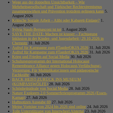
Wege aus der doppelten Unsichtbarkeit – Wie
Mehrheitsgesellschaft und Türkischer Rechtextremismus
zusammenwirken und Prävention trotzdem gelingen kann
5.
August 2026
Kritische Soziale Arbeit – Alibi oder Kabarett-Einlage?
1.
August 2026
Sylvia Staub-Bernasconi ist tot
1. August 2026
SAVE THE DATE: Machen ist krasser – Fachtagung
Inklusion in der Kinder- und Jugendarbeit | 29.10.2026 in
Chemnitz
31. Juli 2026
Aufruf für Kampagne zum #TagderOKJA 2026
31. Juli 2026
Aufruf für Kampagne zum #TagderOKJA 2026
31. Juli 2026
Krieg und Frieden auf Social Media
30. Juli 2026
Schulungsprogramm der International Holocaust
Remembrance Alliance gegen Holocaust-Verfälschung/-
Verzerrung. Für Multiplikator:innen und pädagogische
Fachkräfte
30. Juli 2026
BACK HEIST-ZURÜCK INS MUSEUM
(KOMPASSWÖLFE)
28. Juli 2026
Schönheitsideale von Social Media
28. Juli 2026
Nature Explorers 2.0 Sommerferienprogramm 2026 (Essen-
Karnap)
27. Juli 2026
Haftnotizen Ausgabe 69
27. Juli 2026
Meine Vorträge von 2024 bis 2026 sind online
24. Juli 2026
Tolle Unterstützung von Innerwheel Alstertal
23. Juli 2026