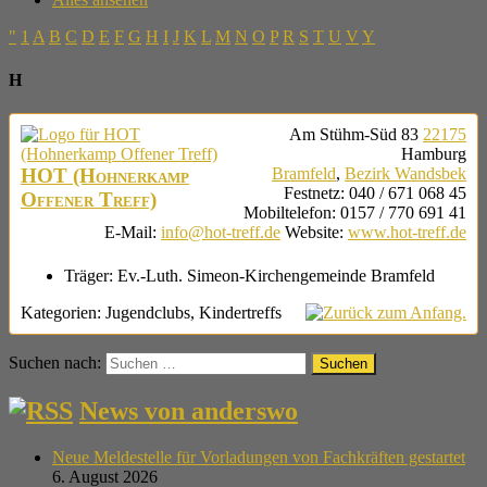
"
1
A
B
C
D
E
F
G
H
I
J
K
L
M
N
O
P
R
S
T
U
V
Y
H
Am Stühm-Süd 83
22175
Hamburg
HOT (Hohnerkamp
Bramfeld
,
Bezirk Wandsbek
Festnetz
:
040 / 671 068 45
Offener Treff)
Mobiltelefon
:
0157 / 770 691 41
E-Mail
:
info@hot-treff.de
Website
:
www.hot-treff.de
Träger:
Ev.-Luth. Simeon-Kirchengemeinde Bramfeld
Kategorien:
Jugendclubs
,
Kindertreffs
Suchen nach:
News von anderswo
Neue Meldestelle für Vorladungen von Fachkräften gestartet
6. August 2026