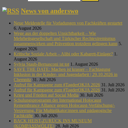
News von anderswo
Neue Meldestelle für Vorladungen von Fachkräften gestartet
6. August 2026
Wege aus der doppelten Unsichtbarkeit – Wie
Mehrheitsgesellschaft und Türkischer Rechtextremismus
zusammenwirken und Prävention trotzdem gelingen kann
5.
August 2026
Kritische Soziale Arbeit – Alibi oder Kabarett-Einlage?
1.
August 2026
Sylvia Staub-Bernasconi ist tot
1. August 2026
SAVE THE DATE: Machen ist krasser – Fachtagung
Inklusion in der Kinder- und Jugendarbeit | 29.10.2026 in
Chemnitz
31. Juli 2026
Aufruf für Kampagne zum #TagderOKJA 2026
31. Juli 2026
Aufruf für Kampagne zum #TagderOKJA 2026
31. Juli 2026
Krieg und Frieden auf Social Media
30. Juli 2026
Schulungsprogramm der International Holocaust
Remembrance Alliance gegen Holocaust-Verfälschung/-
Verzerrung. Für Multiplikator:innen und pädagogische
Fachkräfte
30. Juli 2026
BACK HEIST-ZURÜCK INS MUSEUM
(KOMPASSWÖLFE)
28. Juli 2026