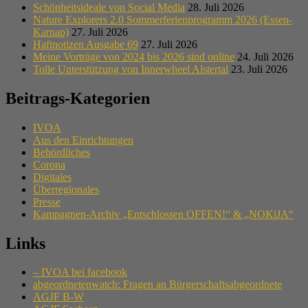
Schönheitsideale von Social Media
28. Juli 2026
Nature Explorers 2.0 Sommerferienprogramm 2026 (Essen-
Karnap)
27. Juli 2026
Haftnotizen Ausgabe 69
27. Juli 2026
Meine Vorträge von 2024 bis 2026 sind online
24. Juli 2026
Tolle Unterstützung von Innerwheel Alstertal
23. Juli 2026
Beitrags-Kategorien
IVOA
Aus den Einrichtungen
Behördliches
Corona
Digitales
Überregionales
Presse
Kampagnen-Archiv „Entschlossen OFFEN!“ & „NOKiJA“
Links
– IVOA bei facebook
abgeordnetenwatch: Fragen an Bürgerschaftsabgeordnete
AGJF B-W