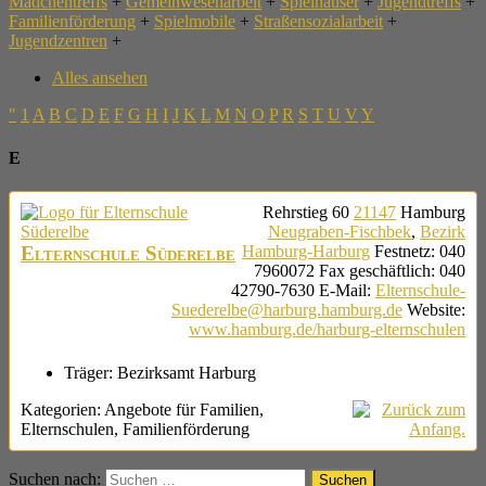
Mädchentreffs
+
Gemeinwesenarbeit
+
Spielhäuser
+
Jugendtreffs
+
Familienförderung
+
Spielmobile
+
Straßensozialarbeit
+
Jugendzentren
+
Alles ansehen
"
1
A
B
C
D
E
F
G
H
I
J
K
L
M
N
O
P
R
S
T
U
V
Y
E
Rehrstieg 60
21147
Hamburg
Neugraben-Fischbek
,
Bezirk
Elternschule Süderelbe
Hamburg-Harburg
Festnetz
:
040
7960072
Fax geschäftlich
:
040
42790-7630
E-Mail
:
Elternschule-
Suederelbe@harburg.hamburg.de
Website
:
www.hamburg.de/harburg-elternschulen
Träger:
Bezirksamt Harburg
Kategorien:
Angebote für Familien
,
Elternschulen
,
Familienförderung
Suchen nach: