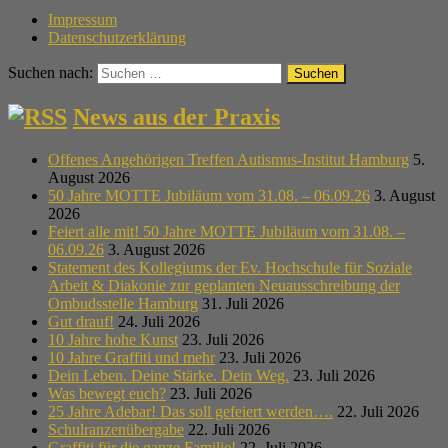
Impressum
Datenschutzerklärung
Suchen nach:
News aus der Praxis
Offenes Angehörigen Treffen Autismus-Institut Hamburg
5.
August 2026
50 Jahre MOTTE Jubiläum vom 31.08. – 06.09.26
3. August
2026
Feiert alle mit! 50 Jahre MOTTE Jubiläum vom 31.08. –
06.09.26
3. August 2026
Statement des Kollegiums der Ev. Hochschule für Soziale
Arbeit & Diakonie zur geplanten Neuausschreibung der
Ombudsstelle Hamburg
31. Juli 2026
Gut drauf!
24. Juli 2026
10 Jahre hohe Kunst
23. Juli 2026
10 Jahre Graffiti und mehr
23. Juli 2026
Dein Leben. Deine Stärke. Dein Weg.
23. Juli 2026
Was bewegt euch?
23. Juli 2026
25 Jahre Adebar! Das soll gefeiert werden….
22. Juli 2026
Schulranzenübergabe
22. Juli 2026
Graffiti für die ganze Familie!
22. Juli 2026