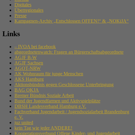
Digitales
Überregionales
Presse
Kampagnen-Archiv „Entschlossen OFFEN!“ & „NOKiJA“
Links
– IVOA bei facebook
abgeordnetenwatch: Fragen an Bürgerschaftsabgeordnete
AGJF B-W
AGJF Sachsen
AGOT-NRW
AK Wohnraum für junge Menschen
AKS Hamburg
Aktionsbündnis gegen Geschlossene Unterbringung
BAG OKJA
Bremer Bündnis Soziale Arbeit
Bund der Jugendfarmen und Aktivspielplätze
DBSH Landesverband Hamburg e.V.
Fachverband Jugendarbeit / Jugendsozialarbeit Brandenburg
e. V.
juz united
kein Tag wie jeder ANDERE!
Kooperationsverbund Offene Kinder- und Jugendarbeit