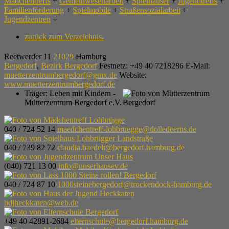
Mädchentreffs
+
Gemeinwesenarbeit
+
Spielhäuser
+
Jugendtreffs
+
Familienförderung
+
Spielmobile
+
Straßensozialarbeit
+
Jugendzentren
+
zurück zum Verzeichnis.
Reetwerder 11
21029
Hamburg
Bergedorf
,
Bezirk Bergedorf
Festnetz
:
+49 40 7218286
E-Mail
:
muetterzentrumbergedorf@gmx.de
Website
:
www.muetterzentrumbergedorf.de
Träger:
Leben mit Kindern -
Mütterzentrum Bergedorf e.V.
040 / 724 52 14
maedchentreff-lohbruegge@dolledeerns.de
040 / 739 82 72
claudia.baedelt@bergedorf.hamburg.de
(040) 721 13 00
info@unserhausev.de
040 / 724 87 10
1000steinebergedorf@trockendock-hamburg.de
hdjheckkaten@web.de
+49 40 42891-2684
elternschule@bergedorf.hamburg.de