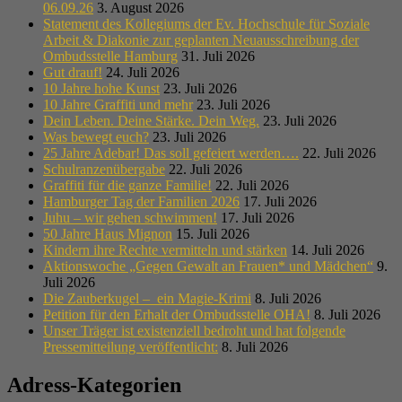
06.09.26
3. August 2026
Statement des Kollegiums der Ev. Hochschule für Soziale
Arbeit & Diakonie zur geplanten Neuausschreibung der
Ombudsstelle Hamburg
31. Juli 2026
Gut drauf!
24. Juli 2026
10 Jahre hohe Kunst
23. Juli 2026
10 Jahre Graffiti und mehr
23. Juli 2026
Dein Leben. Deine Stärke. Dein Weg.
23. Juli 2026
Was bewegt euch?
23. Juli 2026
25 Jahre Adebar! Das soll gefeiert werden….
22. Juli 2026
Schulranzenübergabe
22. Juli 2026
Graffiti für die ganze Familie!
22. Juli 2026
Hamburger Tag der Familien 2026
17. Juli 2026
Juhu – wir gehen schwimmen!
17. Juli 2026
50 Jahre Haus Mignon
15. Juli 2026
Kindern ihre Rechte vermitteln und stärken
14. Juli 2026
Aktionswoche „Gegen Gewalt an Frauen* und Mädchen“
9.
Juli 2026
Die Zauberkugel – ein Magie-Krimi
8. Juli 2026
Petition für den Erhalt der Ombudsstelle OHA!
8. Juli 2026
Unser Träger ist existenziell bedroht und hat folgende
Pressemitteilung veröffentlicht:
8. Juli 2026
Adress-Kategorien