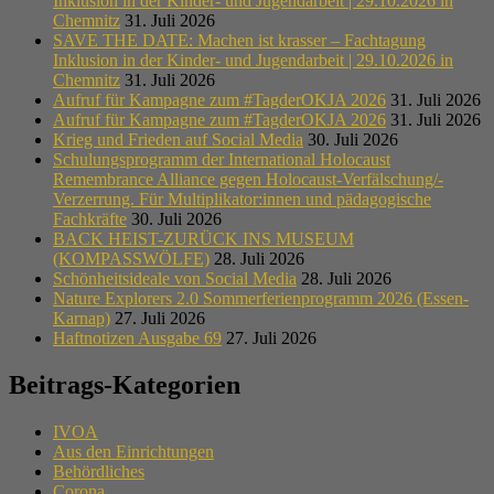
Inklusion in der Kinder- und Jugendarbeit | 29.10.2026 in
Chemnitz
31. Juli 2026
SAVE THE DATE: Machen ist krasser – Fachtagung
Inklusion in der Kinder- und Jugendarbeit | 29.10.2026 in
Chemnitz
31. Juli 2026
Aufruf für Kampagne zum #TagderOKJA 2026
31. Juli 2026
Aufruf für Kampagne zum #TagderOKJA 2026
31. Juli 2026
Krieg und Frieden auf Social Media
30. Juli 2026
Schulungsprogramm der International Holocaust
Remembrance Alliance gegen Holocaust-Verfälschung/-
Verzerrung. Für Multiplikator:innen und pädagogische
Fachkräfte
30. Juli 2026
BACK HEIST-ZURÜCK INS MUSEUM
(KOMPASSWÖLFE)
28. Juli 2026
Schönheitsideale von Social Media
28. Juli 2026
Nature Explorers 2.0 Sommerferienprogramm 2026 (Essen-
Karnap)
27. Juli 2026
Haftnotizen Ausgabe 69
27. Juli 2026
Beitrags-Kategorien
IVOA
Aus den Einrichtungen
Behördliches
Corona