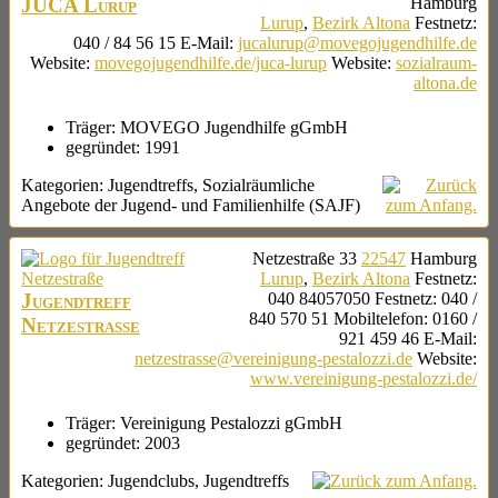
JUCA Lurup
Hamburg
Lurup
,
Bezirk Altona
Festnetz
:
040 / 84 56 15
E-Mail
:
jucalurup@movegojugendhilfe.de
Website
:
movegojugendhilfe.de/juca-lurup
Website
:
sozialraum-
altona.de
Träger:
MOVEGO Jugendhilfe gGmbH
gegründet:
1991
Kategorien:
Jugendtreffs
,
Sozialräumliche
Angebote der Jugend- und Familienhilfe (SAJF)
Netzestraße 33
22547
Hamburg
Lurup
,
Bezirk Altona
Festnetz
:
Jugendtreff
040 84057050
Festnetz
:
040 /
840 570 51
Mobiltelefon
:
0160 /
Netzestraße
921 459 46
E-Mail
:
netzestrasse@vereinigung-pestalozzi.de
Website
:
www.vereinigung-pestalozzi.de/
Träger:
Vereinigung Pestalozzi gGmbH
gegründet:
2003
Kategorien:
Jugendclubs
,
Jugendtreffs