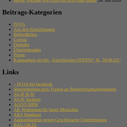
Meine Vorträge von 2024 bis 2026 sind online
24. Juli 2026
Beitrags-Kategorien
IVOA
Aus den Einrichtungen
Behördliches
Corona
Digitales
Überregionales
Presse
Kampagnen-Archiv „Entschlossen OFFEN!“ & „NOKiJA“
Links
– IVOA bei facebook
abgeordnetenwatch: Fragen an Bürgerschaftsabgeordnete
AGJF B-W
AGJF Sachsen
AGOT-NRW
AK Wohnraum für junge Menschen
AKS Hamburg
Aktionsbündnis gegen Geschlossene Unterbringung
BAG OKJA