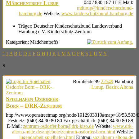
Mädchentreff Lurup
040 / 830 187 11
E-Mail
:
mtlurup@kinderschutzbund-
hamburg.de
Website
:
www.kinderschutzbund-hamburg.de
Träger:
Deutscher Kinderschutzbund Landesverband
Hamburg e.V. Kinderschutz-Zentrum
Kategorien:
Mädchentreffs
"
1
A
B
C
D
E
F
G
H
I
J
K
L
M
N
O
P
R
S
T
U
V
Y
S
Bornheide 99
22549
Hamburg
Lurup
,
Bezirk Altona
Spielhafen Osdorfer
Born – DRK-Zentrum
http://www.openstreetmap.org/node/1912933010#map=18/53.5934
Festnetz
:
(040) 84 90 80 80
Fax geschäftlich
:
(040) 84 90 80 88
E-Mail
:
zentrum-osdorfer-born@drk-kiso.de
Website
:
www.drk-
altona-mitte.de/angebote/zentrum-osdorfer-born.html
Website
:
jugendarbeit-spielhafen.html
Eintrag
:
sozialraum-altona.de