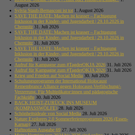
August 2026
Sylvia Staub-Bernasconi ist tot
1. August 2026
SAVE THE DATE: Machen ist krasser – Fachtagung
Inklusion in der Kinder- und Jugendarbeit | 29.10.2026 in
Chemnitz
31. Juli 2026
SAVE THE DATE: Machen ist krasser – Fachtagung
Inklusion in der Kinder- und Jugendarbeit | 29.10.2026 in
Chemnitz
31. Juli 2026
SAVE THE DATE: Machen ist krasser – Fachtagung
Inklusion in der Kinder- und Jugendarbeit | 29.10.2026 in
Chemnitz
31. Juli 2026
Aufruf für Kampagne zum #TagderOKJA 2026
31. Juli 2026
Aufruf für Kampagne zum #TagderOKJA 2026
31. Juli 2026
Krieg und Frieden auf Social Media
30. Juli 2026
Schulungsprogramm der International Holocaust
Remembrance Alliance gegen Holocaust-Verfälschung/-
Verzerrung. Für Multiplikator:innen und pädagogische
Fachkräfte
30. Juli 2026
BACK HEIST-ZURÜCK INS MUSEUM
(KOMPASSWÖLFE)
28. Juli 2026
Schönheitsideale von Social Media
28. Juli 2026
Nature Explorers 2.0 Sommerferienprogramm 2026 (Essen-
Karnap)
27. Juli 2026
Haftnotizen Ausgabe 69
27. Juli 2026