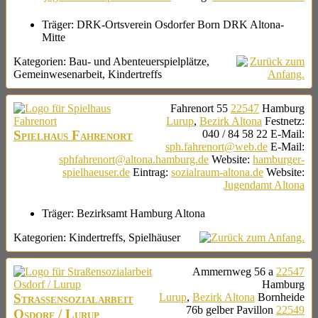
Träger:
DRK-Ortsverein Osdorfer Born DRK Altona-
Mitte
Kategorien:
Bau- und Abenteuerspielplätze
,
Gemeinwesenarbeit
,
Kindertreffs
Fahrenort 55
22547
Hamburg
Lurup
,
Bezirk Altona
Festnetz
:
Spielhaus Fahrenort
040 / 84 58 22
E-Mail
:
sph.fahrenort@web.de
E-Mail
:
sphfahrenort@altona.hamburg.de
Website
:
hamburger-
spielhaeuser.de
Eintrag
:
sozialraum-altona.de
Website
:
Jugendamt Altona
Träger:
Bezirksamt Hamburg Altona
Kategorien:
Kindertreffs
,
Spielhäuser
Ammernweg 56 a
22547
Hamburg
Straßensozialarbeit
Lurup
,
Bezirk Altona
Bornheide
76b
gelber Pavillon
22549
Osdorf / Lurup