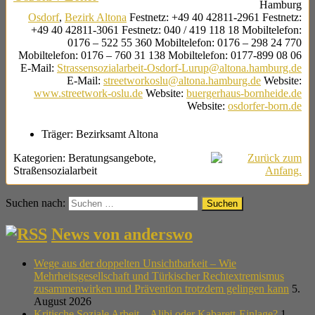
Hamburg
Osdorf
,
Bezirk Altona
Festnetz
:
+49 40 42811-2961
Festnetz
:
+49 40 42811-3061
Festnetz
:
040 / 419 118 18
Mobiltelefon
:
0176 – 522 55 360
Mobiltelefon
:
0176 – 298 24 770
Mobiltelefon
:
0176 – 760 31 138
Mobiltelefon
:
0177-899 08 06
E-Mail
:
Strassensozialarbeit-Osdorf-Lurup@altona.hamburg.de
E-Mail
:
streetworkoslu@altona.hamburg.de
Website
:
www.streetwork-oslu.de
Website
:
buergerhaus-bornheide.de
Website
:
osdorfer-born.de
Träger:
Bezirksamt Altona
Kategorien:
Beratungsangebote
,
Straßensozialarbeit
Suchen nach:
News von anderswo
Wege aus der doppelten Unsichtbarkeit – Wie
Mehrheitsgesellschaft und Türkischer Rechtextremismus
zusammenwirken und Prävention trotzdem gelingen kann
5.
August 2026
Kritische Soziale Arbeit – Alibi oder Kabarett-Einlage?
1.