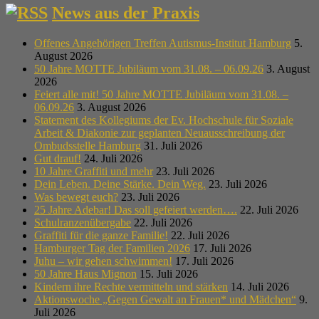
News aus der Praxis
Offenes Angehörigen Treffen Autismus-Institut Hamburg
5.
August 2026
50 Jahre MOTTE Jubiläum vom 31.08. – 06.09.26
3. August
2026
Feiert alle mit! 50 Jahre MOTTE Jubiläum vom 31.08. –
06.09.26
3. August 2026
Statement des Kollegiums der Ev. Hochschule für Soziale
Arbeit & Diakonie zur geplanten Neuausschreibung der
Ombudsstelle Hamburg
31. Juli 2026
Gut drauf!
24. Juli 2026
10 Jahre Graffiti und mehr
23. Juli 2026
Dein Leben. Deine Stärke. Dein Weg.
23. Juli 2026
Was bewegt euch?
23. Juli 2026
25 Jahre Adebar! Das soll gefeiert werden….
22. Juli 2026
Schulranzenübergabe
22. Juli 2026
Graffiti für die ganze Familie!
22. Juli 2026
Hamburger Tag der Familien 2026
17. Juli 2026
Juhu – wir gehen schwimmen!
17. Juli 2026
50 Jahre Haus Mignon
15. Juli 2026
Kindern ihre Rechte vermitteln und stärken
14. Juli 2026
Aktionswoche „Gegen Gewalt an Frauen* und Mädchen“
9.
Juli 2026