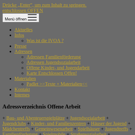
Drücke „Enter”, um zum Inhalt zu springen.
entschlossen OFFEN
Menü öffnen
Aktuelles
Infos
Was ist die IVOA ?
Presse
Adressen
Adressen Familienförderung
Adressen Jugendsozialarbeit
Offene Kinder- und Jugendarbeit
Karte Entschlossen Offen!
Materialien
Padlet >>Texte + Materialien<<
Kontakt
Internes
Adressverzeichnis Offene Arbeit
+
Bau- und Abenteuerspielplätze
+
Jugendsozialarbeit
+
Jugendclubs
+
Kinder- und Familienzentren
+
Häuser der Jugend
+
Mädchentreffs
+
Gemeinwesenarbeit
+
Spielhäuser
+
Jugendtreffs
+
Familienförderung
+
Spielmobile
+
Straßensozialarbeit
+