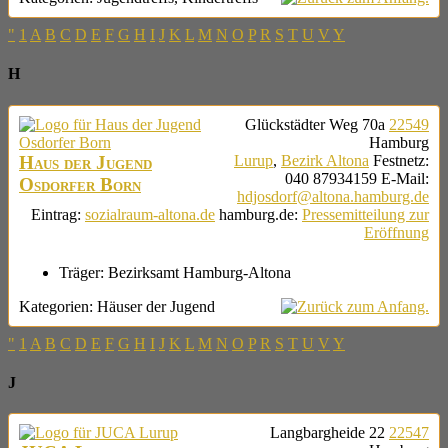
"
1
A
B
C
D
E
F
G
H
I
J
K
L
M
N
O
P
R
S
T
U
V
Y
H
Glückstädter Weg 70a
22549
Hamburg
Haus der Jugend
Lurup
,
Bezirk Altona
Festnetz
:
040 87934159
E-Mail
:
Osdorfer Born
hdjosdorf@altona.hamburg.de
Eintrag
:
sozialraum-altona.de
hamburg.de
:
Pressemitteilung zur
Eröffnung
Träger:
Bezirksamt Hamburg-Altona
Kategorien:
Häuser der Jugend
"
1
A
B
C
D
E
F
G
H
I
J
K
L
M
N
O
P
R
S
T
U
V
Y
J
Langbargheide 22
22547