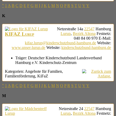
"
1
A
B
C
D
E
F
G
H
I
J
K
L
M
N
O
P
R
S
T
U
V
Y
K
Netzestraße 14a
22547
Hamburg
KIFAZ Lurup
Lurup
,
Bezirk Altona
Festnetz
:
040 84 00 970
E-Mail
:
kifaz.lurup@kinderschutzbund-hamburg.de
Website
:
www.unser-lurup.de
Website
:
kinderschutzbund-hamburg.de
Träger:
Deutscher Kinderschutzbund Landesverband
Hamburg e.V. Kinderschutz-Zentrum
Kategorien:
Angebote für Familien
,
Familienförderung
,
KiFaZ
"
1
A
B
C
D
E
F
G
H
I
J
K
L
M
N
O
P
R
S
T
U
V
Y
M
Netzestraße 24
22547
Hamburg
Lurup
,
Bezirk Altona
Festnetz
: