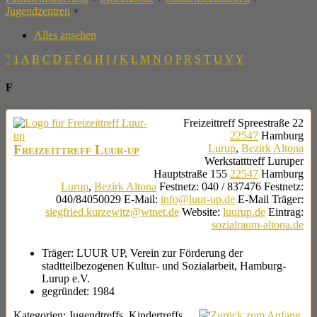
Jugendzentren
+
Alles ansehen
"
1
A
B
C
D
E
F
G
H
I
J
K
L
M
N
O
P
R
S
T
U
V
Y
F
Freizeittreff
Spreestraße 22
22547
Hamburg
Freizeittreff Luur-up
Lurup
,
Bezirk Altona
Werkstatttreff
Luruper
Hauptstraße 155
22547
Hamburg
Lurup
,
Bezirk Altona
Festnetz
:
040 / 837476
Festnetz
:
040/84050029
E-Mail
:
info@luur-up.de
E-Mail Träger
:
siegfried.kurzewitz@wtnet.de
Website
:
luurup.de
Eintrag
:
sozialraum-altona.de
Träger:
LUUR UP, Verein zur Förderung der
stadtteilbezogenen Kultur- und Sozialarbeit, Hamburg-
Lurup e.V.
gegründet:
1984
Kategorien:
Jugendtreffs
,
Kindertreffs