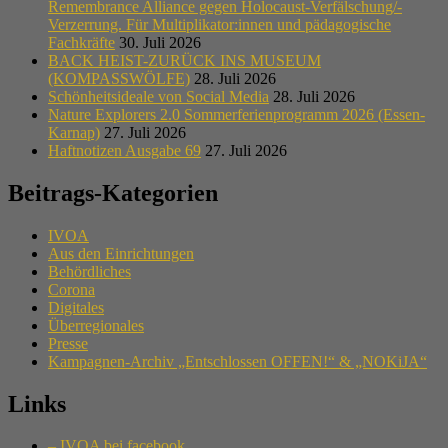
Remembrance Alliance gegen Holocaust-Verfälschung/-
Verzerrung. Für Multiplikator:innen und pädagogische
Fachkräfte
30. Juli 2026
BACK HEIST-ZURÜCK INS MUSEUM
(KOMPASSWÖLFE)
28. Juli 2026
Schönheitsideale von Social Media
28. Juli 2026
Nature Explorers 2.0 Sommerferienprogramm 2026 (Essen-
Karnap)
27. Juli 2026
Haftnotizen Ausgabe 69
27. Juli 2026
Beitrags-Kategorien
IVOA
Aus den Einrichtungen
Behördliches
Corona
Digitales
Überregionales
Presse
Kampagnen-Archiv „Entschlossen OFFEN!“ & „NOKiJA“
Links
– IVOA bei facebook