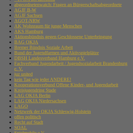
abgeordnetenwatch: Fragen an Bürgerschaftsabgeordnete
AGJF B-W
AGJF Sachsen
AGOT-NRW
AK Wohnraum für junge Menschen
AKS Hamburg
Aktionsbündnis gegen Geschlossene Unterbringung
BAG OKJA
Bremer Bündnis Soziale Arbeit
Bund der Jugendfarmen und Aktivspielplätze
DBSH Landesverband Hamburg e.V.
Fachverband Jugendarbeit / Jugendsozialarbeit Brandenburg
e. V.
juz united
kein Tag wie jeder ANDERE!
Kooperationsverbund Offene Kinder- und Jugendarbeit
Kreisjugendring Stade
LAG OKJA Berlin
LAG OKJA Niedersachsen
LAGO
Netzwerk der OKJA Schleswig-Holstein
offen politisch
Recht auf Stadt
SOAL
Spielmobile e.V.