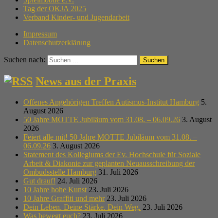
Tag der OKJA 2025
Verband Kinder- und Jugendarbeit
Impressum
Datenschutzerklärung
Suchen nach:
News aus der Praxis
Offenes Angehörigen Treffen Autismus-Institut Hamburg
5.
August 2026
50 Jahre MOTTE Jubiläum vom 31.08. – 06.09.26
3. August
2026
Feiert alle mit! 50 Jahre MOTTE Jubiläum vom 31.08. –
06.09.26
3. August 2026
Statement des Kollegiums der Ev. Hochschule für Soziale
Arbeit & Diakonie zur geplanten Neuausschreibung der
Ombudsstelle Hamburg
31. Juli 2026
Gut drauf!
24. Juli 2026
10 Jahre hohe Kunst
23. Juli 2026
10 Jahre Graffiti und mehr
23. Juli 2026
Dein Leben. Deine Stärke. Dein Weg.
23. Juli 2026
Was bewegt euch?
23. Juli 2026