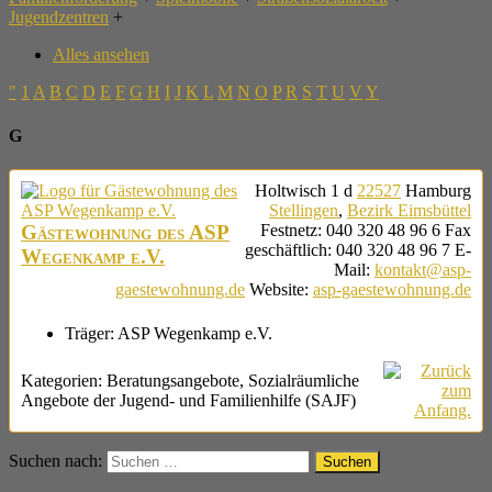
Jugendzentren
+
Alles ansehen
"
1
A
B
C
D
E
F
G
H
I
J
K
L
M
N
O
P
R
S
T
U
V
Y
G
Holtwisch 1 d
22527
Hamburg
Stellingen
,
Bezirk Eimsbüttel
Gästewohnung des ASP
Festnetz
:
040 320 48 96 6
Fax
geschäftlich
:
040 320 48 96 7
E-
Wegenkamp e.V.
Mail
:
kontakt@asp-
gaestewohnung.de
Website
:
asp-gaestewohnung.de
Träger:
ASP Wegenkamp e.V.
Kategorien:
Beratungsangebote
,
Sozialräumliche
Angebote der Jugend- und Familienhilfe (SAJF)
Suchen nach: