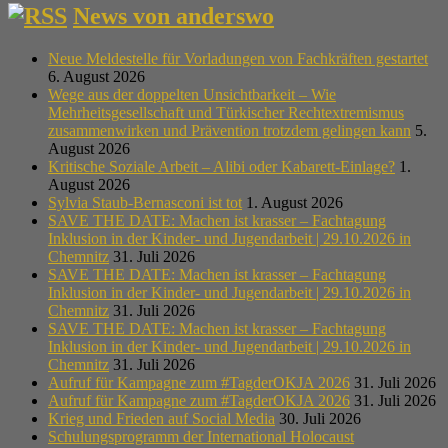
News von anderswo
Neue Meldestelle für Vorladungen von Fachkräften gestartet
6. August 2026
Wege aus der doppelten Unsichtbarkeit – Wie
Mehrheitsgesellschaft und Türkischer Rechtextremismus
zusammenwirken und Prävention trotzdem gelingen kann
5.
August 2026
Kritische Soziale Arbeit – Alibi oder Kabarett-Einlage?
1.
August 2026
Sylvia Staub-Bernasconi ist tot
1. August 2026
SAVE THE DATE: Machen ist krasser – Fachtagung
Inklusion in der Kinder- und Jugendarbeit | 29.10.2026 in
Chemnitz
31. Juli 2026
SAVE THE DATE: Machen ist krasser – Fachtagung
Inklusion in der Kinder- und Jugendarbeit | 29.10.2026 in
Chemnitz
31. Juli 2026
SAVE THE DATE: Machen ist krasser – Fachtagung
Inklusion in der Kinder- und Jugendarbeit | 29.10.2026 in
Chemnitz
31. Juli 2026
Aufruf für Kampagne zum #TagderOKJA 2026
31. Juli 2026
Aufruf für Kampagne zum #TagderOKJA 2026
31. Juli 2026
Krieg und Frieden auf Social Media
30. Juli 2026
Schulungsprogramm der International Holocaust