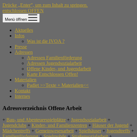
Drücke „Enter”, um zum Inhalt zu springen.
entschlossen OFFEN
Menü öffnen
Aktuelles
Infos
Was ist die IVOA ?
Presse
Adressen
Adressen Familienförderung
Adressen Jugendsozialarbeit
Offene Kinder- und Jugendarbeit
Karte Entschlossen Offen!
Materialien
Padlet >>Texte + Materialien<<
Kontakt
Internes
Adressverzeichnis Offene Arbeit
+
Bau- und Abenteuerspielplätze
+
Jugendsozialarbeit
+
Jugendclubs
+
Kinder- und Familienzentren
+
Häuser der Jugend
+
Mädchentreffs
+
Gemeinwesenarbeit
+
Spielhäuser
+
Jugendtreffs
+
Familienförderung
+
Spielmobile
+
Straßensozialarbeit
+