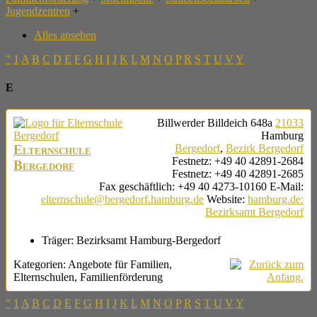
Jugendzentren
+
Alles ansehen
"
1
A
B
C
D
E
F
G
H
I
J
K
L
M
N
O
P
R
S
T
U
V
Y
E
Billwerder Billdeich 648a
21033
Hamburg
Elternschule
Bergedorf
,
Bezirk Bergedorf
Festnetz
:
+49 40 42891-2684
Bergedorf
Festnetz
:
+49 40 42891-2685
Fax geschäftlich
:
+49 40 4273-10160
E-Mail
:
elternschule@bergedorf.hamburg.de
Website
:
hamburg.de:
Bezirksamt Bergedorf
Träger:
Bezirksamt Hamburg-Bergedorf
Kategorien:
Angebote für Familien
,
Elternschulen
,
Familienförderung
"
1
A
B
C
D
E
F
G
H
I
J
K
L
M
N
O
P
R
S
T
U
V
Y