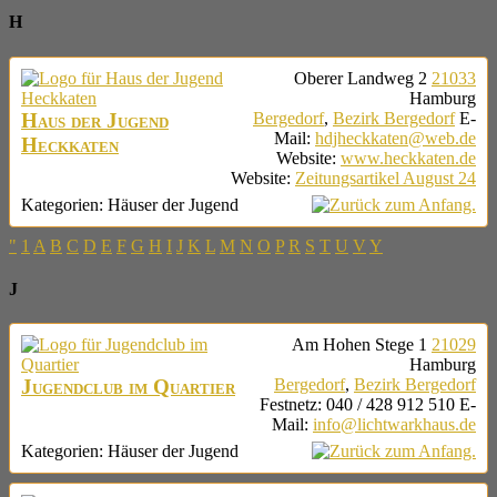
H
Oberer Landweg 2
21033
Hamburg
Haus der Jugend
Bergedorf
,
Bezirk Bergedorf
E-
Mail
:
hdjheckkaten@web.de
Heckkaten
Website
:
www.heckkaten.de
Website
:
Zeitungsartikel August 24
Kategorien:
Häuser der Jugend
"
1
A
B
C
D
E
F
G
H
I
J
K
L
M
N
O
P
R
S
T
U
V
Y
J
Am Hohen Stege 1
21029
Hamburg
Jugendclub im Quartier
Bergedorf
,
Bezirk Bergedorf
Festnetz
:
040 / 428 912 510
E-
Mail
:
info@lichtwarkhaus.de
Kategorien:
Häuser der Jugend