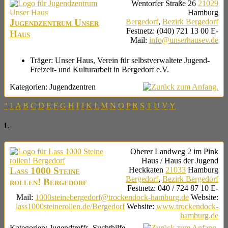
Wentorfer Straße 26
21029
Hamburg
Jugendzentrum Unser
Bergedorf
,
Bezirk Bergedorf
Festnetz
:
(040) 721 13 00
E-
Haus
Mail
:
info@unserhausev.de
Träger:
Unser Haus, Verein für selbstverwaltete Jugend-
Freizeit- und Kulturarbeit in Bergedorf e.V.
Kategorien:
Jugendzentren
"
1
A
B
C
D
E
F
G
H
I
J
K
L
M
N
O
P
R
S
T
U
V
Y
L
Oberer Landweg 2
im Pink
Haus / Haus der Jugend
Lass 1000 Steine
Heckkaten
21033
Hamburg
Bergedorf
,
Bezirk Bergedorf
rollen! Bergedorf
Festnetz
:
040 / 724 87 10
E-
Mail
:
1000steinebergedorf@trockendock-hamburg.de
Website
:
lass1000steinerollen.de/Bergedorf
Website
:
www.trockendock-
hamburg.de
Kategorien:
Jugendtreffs
,
Suchthilfe