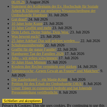
06.09.26
3. August 2026
Statement des Kollegiums der Ev. Hochschule für Soziale
Arbeit & Diakonie zur geplanten Neuausschreibung der
Ombudsstelle Hamburg
31. Juli 2026
Gut drauf!
24. Juli 2026
10 Jahre hohe Kunst
23. Juli 2026
10 Jahre Graffiti und mehr
23. Juli 2026
Dein Leben. Deine Stärke. Dein Weg.
23. Juli 2026
Was bewegt euch?
23. Juli 2026
25 Jahre Adebar! Das soll gefeiert werden….
22. Juli 2026
Schulranzenübergabe
22. Juli 2026
Graffiti für die ganze Familie!
22. Juli 2026
Hamburger Tag der Familien 2026
17. Juli 2026
Juhu – wir gehen schwimmen!
17. Juli 2026
50 Jahre Haus Mignon
15. Juli 2026
Kindern ihre Rechte vermitteln und stärken
14. Juli 2026
Aktionswoche „Gegen Gewalt an Frauen* und Mädchen“
9.
Juli 2026
Die Zauberkugel – ein Magie-Krimi
8. Juli 2026
Petition für den Erhalt der Ombudsstelle OHA!
8. Juli 2026
Unser Träger ist existenziell bedroht und hat folgende
Pressemitteilung veröffentlicht:
8. Juli 2026
Privacy & Cookies: This site uses cookies. By continuing to use this