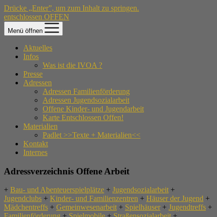
Drücke „Enter”, um zum Inhalt zu springen.
entschlossen OFFEN
Menü öffnen
Aktuelles
Infos
Was ist die IVOA ?
Presse
Adressen
Adressen Familienförderung
Adressen Jugendsozialarbeit
Offene Kinder- und Jugendarbeit
Karte Entschlossen Offen!
Materialien
Padlet >>Texte + Materialien<<
Kontakt
Internes
Adressverzeichnis Offene Arbeit
+
Bau- und Abenteuerspielplätze
+
Jugendsozialarbeit
+
Jugendclubs
+
Kinder- und Familienzentren
+
Häuser der Jugend
+
Mädchentreffs
+
Gemeinwesenarbeit
+
Spielhäuser
+
Jugendtreffs
+
Familienförderung
+
Spielmobile
+
Straßensozialarbeit
+