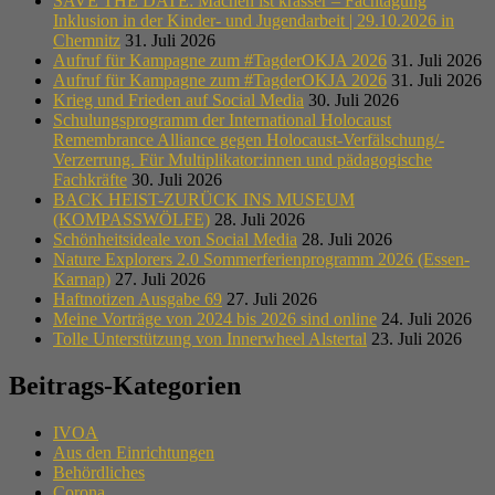
SAVE THE DATE: Machen ist krasser – Fachtagung
Inklusion in der Kinder- und Jugendarbeit | 29.10.2026 in
Chemnitz
31. Juli 2026
Aufruf für Kampagne zum #TagderOKJA 2026
31. Juli 2026
Aufruf für Kampagne zum #TagderOKJA 2026
31. Juli 2026
Krieg und Frieden auf Social Media
30. Juli 2026
Schulungsprogramm der International Holocaust
Remembrance Alliance gegen Holocaust-Verfälschung/-
Verzerrung. Für Multiplikator:innen und pädagogische
Fachkräfte
30. Juli 2026
BACK HEIST-ZURÜCK INS MUSEUM
(KOMPASSWÖLFE)
28. Juli 2026
Schönheitsideale von Social Media
28. Juli 2026
Nature Explorers 2.0 Sommerferienprogramm 2026 (Essen-
Karnap)
27. Juli 2026
Haftnotizen Ausgabe 69
27. Juli 2026
Meine Vorträge von 2024 bis 2026 sind online
24. Juli 2026
Tolle Unterstützung von Innerwheel Alstertal
23. Juli 2026
Beitrags-Kategorien
IVOA
Aus den Einrichtungen
Behördliches
Corona