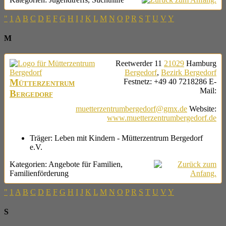
"
1
A
B
C
D
E
F
G
H
I
J
K
L
M
N
O
P
R
S
T
U
V
Y
M
Reetwerder 11
21029
Hamburg
Bergedorf
,
Bezirk Bergedorf
Mütterzentrum
Festnetz
:
+49 40 7218286
E-
Mail
:
Bergedorf
muetterzentrumbergedorf@gmx.de
Website
:
www.muetterzentrumbergedorf.de
Träger:
Leben mit Kindern - Mütterzentrum Bergedorf
e.V.
Kategorien:
Angebote für Familien
,
Familienförderung
"
1
A
B
C
D
E
F
G
H
I
J
K
L
M
N
O
P
R
S
T
U
V
Y
S