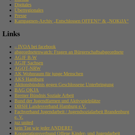
Digitales
Überregionales
Presse
Kampagnen-Archiv „Entschlossen OFFEN!“ & „NOKiJA“
Links
– IVOA bei facebook
abgeordnetenwatch: Fragen an Bürgerschaftsabgeordnete
AGJF B-W
AGJF Sachsen
AGOT-NRW
AK Wohnraum für junge Menschen
AKS Hamburg
Aktionsbündnis gegen Geschlossene Unterbringung
BAG OKJA
Bremer Bündnis Soziale Arbeit
Bund der Jugendfarmen und Aktivspielplätze
DBSH Landesverband Hamburg e.V.
Fachverband Jugendarbeit / Jugendsozialarbeit Brandenburg
e. V.
juz united
kein Tag wie jeder ANDERE!
Kooperationsverbund Offene Kinder- und Jugendarbeit