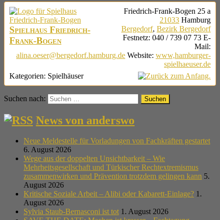
Friedrich-Frank-Bogen 25 a
21033
Hamburg
Spielhaus Friedrich-
Bergedorf
,
Bezirk Bergedorf
Festnetz
:
040 / 739 07 73
E-
Frank-Bogen
Mail
:
alina.oeser@bergedorf.hamburg.de
Website
:
www,hamburger-
spielhaeuser.de
Kategorien:
Spielhäuser
Suchen nach:
News von anderswo
Neue Meldestelle für Vorladungen von Fachkräften gestartet
6. August 2026
Wege aus der doppelten Unsichtbarkeit – Wie
Mehrheitsgesellschaft und Türkischer Rechtextremismus
zusammenwirken und Prävention trotzdem gelingen kann
5.
August 2026
Kritische Soziale Arbeit – Alibi oder Kabarett-Einlage?
1.
August 2026
Sylvia Staub-Bernasconi ist tot
1. August 2026