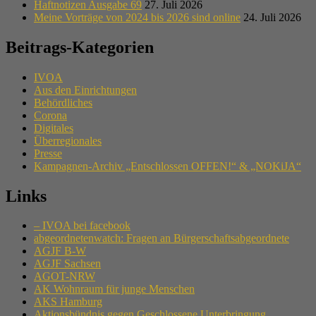
Haftnotizen Ausgabe 69
27. Juli 2026
Meine Vorträge von 2024 bis 2026 sind online
24. Juli 2026
Beitrags-Kategorien
IVOA
Aus den Einrichtungen
Behördliches
Corona
Digitales
Überregionales
Presse
Kampagnen-Archiv „Entschlossen OFFEN!“ & „NOKiJA“
Links
– IVOA bei facebook
abgeordnetenwatch: Fragen an Bürgerschaftsabgeordnete
AGJF B-W
AGJF Sachsen
AGOT-NRW
AK Wohnraum für junge Menschen
AKS Hamburg
Aktionsbündnis gegen Geschlossene Unterbringung