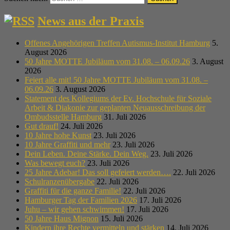
News aus der Praxis
Offenes Angehörigen Treffen Autismus-Institut Hamburg
5.
August 2026
50 Jahre MOTTE Jubiläum vom 31.08. – 06.09.26
3. August
2026
Feiert alle mit! 50 Jahre MOTTE Jubiläum vom 31.08. –
06.09.26
3. August 2026
Statement des Kollegiums der Ev. Hochschule für Soziale
Arbeit & Diakonie zur geplanten Neuausschreibung der
Ombudsstelle Hamburg
31. Juli 2026
Gut drauf!
24. Juli 2026
10 Jahre hohe Kunst
23. Juli 2026
10 Jahre Graffiti und mehr
23. Juli 2026
Dein Leben. Deine Stärke. Dein Weg.
23. Juli 2026
Was bewegt euch?
23. Juli 2026
25 Jahre Adebar! Das soll gefeiert werden….
22. Juli 2026
Schulranzenübergabe
22. Juli 2026
Graffiti für die ganze Familie!
22. Juli 2026
Hamburger Tag der Familien 2026
17. Juli 2026
Juhu – wir gehen schwimmen!
17. Juli 2026
50 Jahre Haus Mignon
15. Juli 2026
Kindern ihre Rechte vermitteln und stärken
14. Juli 2026