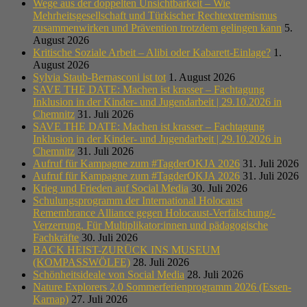
Wege aus der doppelten Unsichtbarkeit – Wie
Mehrheitsgesellschaft und Türkischer Rechtextremismus
zusammenwirken und Prävention trotzdem gelingen kann
5.
August 2026
Kritische Soziale Arbeit – Alibi oder Kabarett-Einlage?
1.
August 2026
Sylvia Staub-Bernasconi ist tot
1. August 2026
SAVE THE DATE: Machen ist krasser – Fachtagung
Inklusion in der Kinder- und Jugendarbeit | 29.10.2026 in
Chemnitz
31. Juli 2026
SAVE THE DATE: Machen ist krasser – Fachtagung
Inklusion in der Kinder- und Jugendarbeit | 29.10.2026 in
Chemnitz
31. Juli 2026
Aufruf für Kampagne zum #TagderOKJA 2026
31. Juli 2026
Aufruf für Kampagne zum #TagderOKJA 2026
31. Juli 2026
Krieg und Frieden auf Social Media
30. Juli 2026
Schulungsprogramm der International Holocaust
Remembrance Alliance gegen Holocaust-Verfälschung/-
Verzerrung. Für Multiplikator:innen und pädagogische
Fachkräfte
30. Juli 2026
BACK HEIST-ZURÜCK INS MUSEUM
(KOMPASSWÖLFE)
28. Juli 2026
Schönheitsideale von Social Media
28. Juli 2026
Nature Explorers 2.0 Sommerferienprogramm 2026 (Essen-
Karnap)
27. Juli 2026