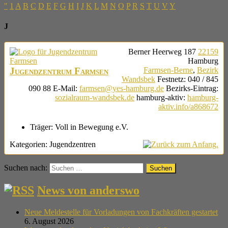
"
1
A
B
C
D
E
F
G
H
I
J
K
L
M
N
O
P
R
S
T
U
V
Y
J
Berner Heerweg 187
22159
Hamburg
Jugendzentrum Farmsen
Farmsen-Berne
,
Bezirk
Wandsbek
Festnetz
:
040 / 845
090 88
E-Mail
:
farmsen@yes-hamburg.de
Bezirks-Eintrag
:
sozialraum-wandsbek.de
hamburg-aktiv
:
hamburg-
aktiv.info/a868672
Träger:
Voll in Bewegung e.V.
Kategorien:
Jugendzentren
Suchen nach:
News von anderswo
Neue Meldestelle für Vorladungen von Fachkräften gestartet
6. August 2026