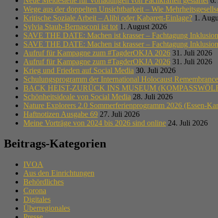
Neue Meldestelle für Vorladungen von Fachkräften gestartet
6.
Wege aus der doppelten Unsichtbarkeit – Wie Mehrheitsgesell
Kritische Soziale Arbeit – Alibi oder Kabarett-Einlage?
1. Augu
Sylvia Staub-Bernasconi ist tot
1. August 2026
SAVE THE DATE: Machen ist krasser – Fachtagung Inklusion i
SAVE THE DATE: Machen ist krasser – Fachtagung Inklusion i
Aufruf für Kampagne zum #TagderOKJA 2026
31. Juli 2026
Aufruf für Kampagne zum #TagderOKJA 2026
31. Juli 2026
Krieg und Frieden auf Social Media
30. Juli 2026
Schulungsprogramm der International Holocaust Remembrance A
BACK HEIST-ZURÜCK INS MUSEUM (KOMPASSWÖLF
Schönheitsideale von Social Media
28. Juli 2026
Nature Explorers 2.0 Sommerferienprogramm 2026 (Essen-Ka
Haftnotizen Ausgabe 69
27. Juli 2026
Meine Vorträge von 2024 bis 2026 sind online
24. Juli 2026
Beitrags-Kategorien
IVOA
Aus den Einrichtungen
Behördliches
Corona
Digitales
Überregionales
Presse