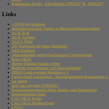
Kampagnen-Archiv „Entschlossen OFFEN!“ & „NOKiJA“
Links
– IVOA bei facebook
abgeordnetenwatch: Fragen an Bürgerschaftsabgeordnete
AGJF B-W
AGJF Sachsen
AGOT-NRW
AK Wohnraum für junge Menschen
AKS Hamburg
Aktionsbündnis gegen Geschlossene Unterbringung
BAG OKJA
Bremer Bündnis Soziale Arbeit
Bund der Jugendfarmen und Aktivspielplätze
DBSH Landesverband Hamburg e.V.
Fachverband Jugendarbeit / Jugendsozialarbeit Brandenburg e.
juz united
kein Tag wie jeder ANDERE!
Kooperationsverbund Offene Kinder- und Jugendarbeit
Kreisjugendring Stade
LAG OKJA Berlin
LAG OKJA Niedersachsen
LAGO