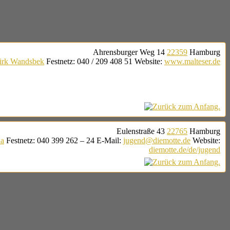
Ahrensburger Weg 14
22359
Hamburg
irk Wandsbek
Festnetz
:
040 / 209 408 51
Website
:
www.malteser.de
Eulenstraße 43
22765
Hamburg
na
Festnetz
:
040 399 262 – 24
E-Mail
:
jugend@diemotte.de
Website
:
diemotte.de/de/jugend