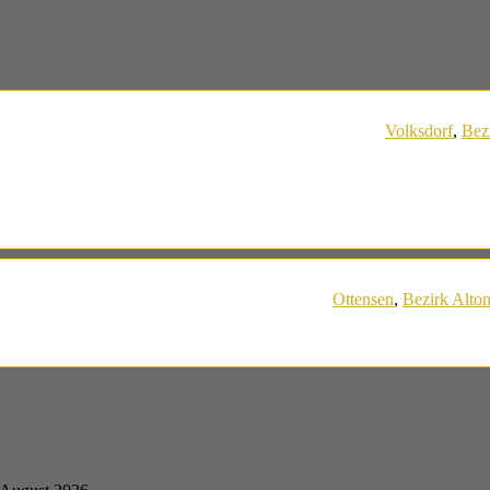
Volksdorf
,
Bez
Ottensen
,
Bezirk Alto