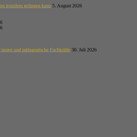
on trotzdem gelingen kann
5. August 2026
26
26
r:innen und pädagogische Fachkräfte
30. Juli 2026