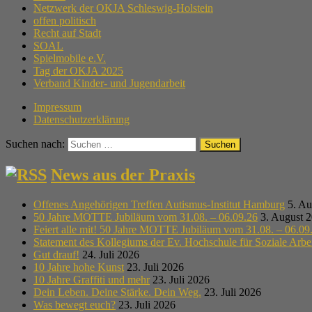
Netzwerk der OKJA Schleswig-Holstein
offen politisch
Recht auf Stadt
SOAL
Spielmobile e.V.
Tag der OKJA 2025
Verband Kinder- und Jugendarbeit
Impressum
Datenschutzerklärung
Suchen nach:
News aus der Praxis
Offenes Angehörigen Treffen Autismus-Institut Hamburg
5. Au
50 Jahre MOTTE Jubiläum vom 31.08. – 06.09.26
3. August 
Feiert alle mit! 50 Jahre MOTTE Jubiläum vom 31.08. – 06.09
Statement des Kollegiums der Ev. Hochschule für Soziale Arb
Gut drauf!
24. Juli 2026
10 Jahre hohe Kunst
23. Juli 2026
10 Jahre Graffiti und mehr
23. Juli 2026
Dein Leben. Deine Stärke. Dein Weg.
23. Juli 2026
Was bewegt euch?
23. Juli 2026