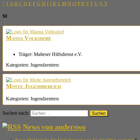
"
1
A
B
C
D
E
F
G
H
I
J
K
L
M
N
O
P
R
S
T
U
V
Y
M
Manna Volksdorf
Träger:
Malteser Hilfsdienst e.V.
Kategorien:
Jugendzentren
Motte Jugendbereich
Kategorien:
Jugendzentren
Suchen nach:
News von anderswo