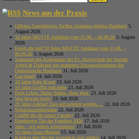
News aus der Praxis
Offenes Angehörigen Treffen Autismus-Institut Hamburg
5.
August 2026
50 Jahre MOTTE Jubiläum vom 31.08. – 06.09.26
3. August
2026
Feiert alle mit! 50 Jahre MOTTE Jubiläum vom 31.08. –
06.09.26
3. August 2026
Statement des Kollegiums der Ev. Hochschule für Soziale
Arbeit & Diakonie zur geplanten Neuausschreibung der
Ombudsstelle Hamburg
31. Juli 2026
Gut drauf!
24. Juli 2026
10 Jahre hohe Kunst
23. Juli 2026
10 Jahre Graffiti und mehr
23. Juli 2026
Dein Leben. Deine Stärke. Dein Weg.
23. Juli 2026
Was bewegt euch?
23. Juli 2026
25 Jahre Adebar! Das soll gefeiert werden….
22. Juli 2026
Schulranzenübergabe
22. Juli 2026
Graffiti für die ganze Familie!
22. Juli 2026
Hamburger Tag der Familien 2026
17. Juli 2026
Juhu – wir gehen schwimmen!
17. Juli 2026
50 Jahre Haus Mignon
15. Juli 2026
Kindern ihre Rechte vermitteln und stärken
14. Juli 2026