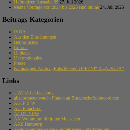
Haftnotizen Ausgabe 69
27. Juli 2026
Meine Vorträge von 2024 bis 2026 sind online
24. Juli 2026
Beitrags-Kategorien
IVOA
Aus den Einrichtungen
Behördliches
Corona
Digitales
Überregionales
Presse
Kampagnen-Archiv „Entschlossen OFFEN!“ & „NOKiJA“
Links
– IVOA bei facebook
abgeordnetenwatch: Fragen an Bürgerschaftsabgeordnete
AGJF B-W
AGJF Sachsen
AGOT-NRW
AK Wohnraum für junge Menschen
AKS Hamburg
Aktionsbündnis gegen Geschlossene Unterbringung