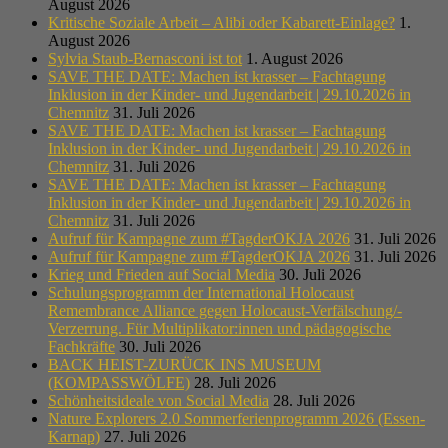
August 2026
Kritische Soziale Arbeit – Alibi oder Kabarett-Einlage?
1.
August 2026
Sylvia Staub-Bernasconi ist tot
1. August 2026
SAVE THE DATE: Machen ist krasser – Fachtagung
Inklusion in der Kinder- und Jugendarbeit | 29.10.2026 in
Chemnitz
31. Juli 2026
SAVE THE DATE: Machen ist krasser – Fachtagung
Inklusion in der Kinder- und Jugendarbeit | 29.10.2026 in
Chemnitz
31. Juli 2026
SAVE THE DATE: Machen ist krasser – Fachtagung
Inklusion in der Kinder- und Jugendarbeit | 29.10.2026 in
Chemnitz
31. Juli 2026
Aufruf für Kampagne zum #TagderOKJA 2026
31. Juli 2026
Aufruf für Kampagne zum #TagderOKJA 2026
31. Juli 2026
Krieg und Frieden auf Social Media
30. Juli 2026
Schulungsprogramm der International Holocaust
Remembrance Alliance gegen Holocaust-Verfälschung/-
Verzerrung. Für Multiplikator:innen und pädagogische
Fachkräfte
30. Juli 2026
BACK HEIST-ZURÜCK INS MUSEUM
(KOMPASSWÖLFE)
28. Juli 2026
Schönheitsideale von Social Media
28. Juli 2026
Nature Explorers 2.0 Sommerferienprogramm 2026 (Essen-
Karnap)
27. Juli 2026