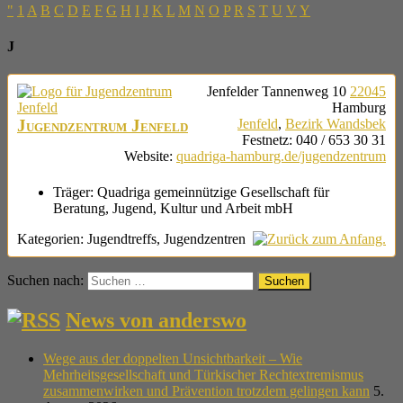
"
1
A
B
C
D
E
F
G
H
I
J
K
L
M
N
O
P
R
S
T
U
V
Y
J
Jenfelder Tannenweg 10
22045
Hamburg
Jugendzentrum Jenfeld
Jenfeld
,
Bezirk Wandsbek
Festnetz
:
040 / 653 30 31
Website
:
quadriga-hamburg.de/jugendzentrum
Träger:
Quadriga gemeinnützige Gesellschaft für
Beratung, Jugend, Kultur und Arbeit mbH
Kategorien:
Jugendtreffs
,
Jugendzentren
Suchen nach:
News von anderswo
Wege aus der doppelten Unsichtbarkeit – Wie
Mehrheitsgesellschaft und Türkischer Rechtextremismus
zusammenwirken und Prävention trotzdem gelingen kann
5.