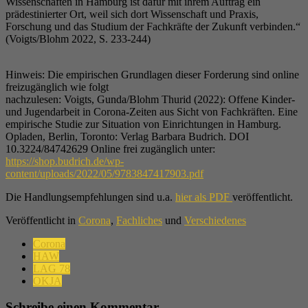
Wissenschaften in Hamburg ist dafür mit ihrem Auftrag ein
prädestinierter Ort, weil sich dort Wissenschaft und Praxis,
Forschung und das Studium der Fachkräfte der Zukunft verbinden.“
(Voigts/Blohm 2022, S. 233-244)
Hinweis: Die empirischen Grundlagen dieser Forderung sind online
freizugänglich wie folgt
nachzulesen: Voigts, Gunda/Blohm Thurid (2022): Offene Kinder-
und Jugendarbeit in Corona-Zeiten aus Sicht von Fachkräften. Eine
empirische Studie zur Situation von Einrichtungen in Hamburg.
Opladen, Berlin, Toronto: Verlag Barbara Budrich. DOI
10.3224/84742629 Online frei zugänglich unter:
https://shop.budrich.de/wp-
content/uploads/2022/05/9783847417903.pdf
Die Handlungsempfehlungen sind u.a.
hier als PDF
veröffentlicht.
Veröffentlicht in
Corona
,
Fachliches
und
Verschiedenes
Corona
HAW
LAG 78
OKJA
Schreibe einen Kommentar