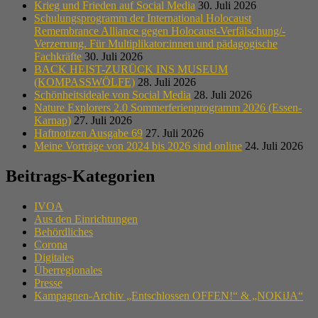
Krieg und Frieden auf Social Media
30. Juli 2026
Schulungsprogramm der International Holocaust
Remembrance Alliance gegen Holocaust-Verfälschung/-
Verzerrung. Für Multiplikator:innen und pädagogische
Fachkräfte
30. Juli 2026
BACK HEIST-ZURÜCK INS MUSEUM
(KOMPASSWÖLFE)
28. Juli 2026
Schönheitsideale von Social Media
28. Juli 2026
Nature Explorers 2.0 Sommerferienprogramm 2026 (Essen-
Karnap)
27. Juli 2026
Haftnotizen Ausgabe 69
27. Juli 2026
Meine Vorträge von 2024 bis 2026 sind online
24. Juli 2026
Beitrags-Kategorien
IVOA
Aus den Einrichtungen
Behördliches
Corona
Digitales
Überregionales
Presse
Kampagnen-Archiv „Entschlossen OFFEN!“ & „NOKiJA“