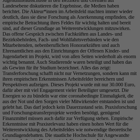
Jugendhilfeausschüsse in den Bezirken und Gremien auf
Landesebene diskutieren die Ergebnisse, die Medien haben
berichtet. Die Akteur*innen im Arbeitsfeld machten immer wieder
deutlich, dass sie diese Forschung als Anerkennung empfinden, die
empirische Betrachtung ihres Feldes für wichtig halten und bereit
sind, auf dieser Grundlage an Weiterentwicklungen mitzuwirken.
Das offene Gespräch zwischen Fachkräften aus Landes- und
Bezirksbehörden, Fach- und Wohlfahrtsverbänden wie den
Mitarbeitenden, nebenberuflichen Honorarkräften und auch
Ehrenamtlichen aus den Einrichtungen der Offenen Kinder- und
Jugendarbeit im Projekt, wird von allen Seiten wiederholt als enorm
wichtig benannt. Auch Studierende waren beteiligt und haben das
als Gewinn für ihr Studium bezeichnet. Alles das zeigt:
Transferforschung schafft nicht nur Vernetzungen, sondern kann mit
ihren empirischen Erkenntnissen Arbeitsfelder bereichern und
Perspektiven aufzeigen. Dieses Projekt wurde mit nur 30.000 Euro,
dafür aber mit viel Engagement vieler Beteiligter umgesetzt. Die
Energien so zu bündeln war eine coronabedingte Einmaligkeit, die
aus der Not und den Sorgen vieler Mitwirkender entstanden ist und
gelebt hat. Das darf jedoch kein Dauerzustand sein. Praxisforschung
und Forschungstransferprojekte werden benötigt, genügend
Finanzmittel müssen auch dafür zur Verfügung stehen. Empirische
Erkenntnisse mit Praxisrelevanz haben einen hohen Wert für die
Weiterentwicklung des Arbeitsfeldes wie notwendige theoretische
Grundlagendebatten. Die staatliche Hochschule für Angewandte