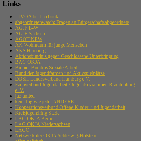
Links
– IVOA bei facebook
abgeordnetenwatch: Fragen an Bürgerschaftsabgeordnete
AGJF B-W
AGJF Sachsen
AGOT-NRW
AK Wohnraum für junge Menschen
AKS Hamburg
Aktionsbündnis gegen Geschlossene Unterbringung
BAG OKJA
Bremer Bündnis Soziale Arbeit
Bund der Jugendfarmen und Aktivspielplätze
DBSH Landesverband Hamburg e.V.
Fachverband Jugendarbeit / Jugendsozialarbeit Brandenburg
e. V.
juz united
kein Tag wie jeder ANDERE!
Kooperationsverbund Offene Kinder- und Jugendarbeit
Kreisjugendring Stade
LAG OKJA Berlin
LAG OKJA Niedersachsen
LAGO
Netzwerk der OKJA Schleswig-Holstein