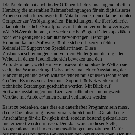
Die Pandemie hat auch in der Offenen Kinder- und Jugendarbeit in
Hamburg die miserablen Rahmenbedingungen für ein digitalisiertes
Arbeiten deutlich herausgestellt: Mitarbeitende, denen keine mobilen
Computer zur Verfügung stehen. Einrichtungen, die über keinerlei
adäquate dienstliche Smartphones mit Internetverbindung verfügen.
W-LAN-Verbindungen, die weder die benötigten Datenkapazitäten
noch eine genügende Stabilität hervorbringen. Benötigte
Kommunikations-Software, für die sichere Lizenzen fehlen.
Keinerlei IT-Support von Spezialist*innen. Diese
Zustandsbeschreibungen sind vor dem Hintergrund der digitalen
Welten, in denen Jugendliche sich bewegen und den
Anforderungen, welche unsere insgesamt digitalisierte Welt an sie
stellt, eine Warnmeldung. Es bedarf zeitnah einer Ausstattung der
Einrichtungen und deren Mitarbeitenden mit aktuellen technischen
Geräten. Es muss vor allem auch Support für Netzwerke und
technische Beratungen geschaffen werden. Mit Blick auf
Softwareausstattungen und Lizenzen sollte über hamburgweite
Verträge mit Anbieter*innen zentral verhandelt werden.
Es ist zu bedenken, dass dies ein dauerhaftes Programm sein muss,
da die Digitalisierung rasend voranschreitet und IT-Geräte keine
Anschaffung für die Ewigkeit sind, sondern beständig aktualisiert
und erneuert werden müssen. Denkbar wäre an dieser Stelle,
Kooperationen mit Unternehmensstiftungen anzustreben. Dafür
braucht es das politische Bewusstsein der Verantwortlichen, sich für