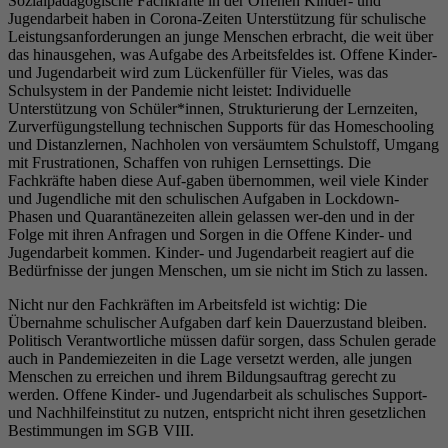
Sozialpädagogische Fachkräfte in der Offenen Kinder- und
Jugendarbeit haben in Corona-Zeiten Unterstützung für schulische
Leistungsanforderungen an junge Menschen erbracht, die weit über
das hinausgehen, was Aufgabe des Arbeitsfeldes ist. Offene Kinder-
und Jugendarbeit wird zum Lückenfüller für Vieles, was das
Schulsystem in der Pandemie nicht leistet: Individuelle
Unterstützung von Schüler*innen, Strukturierung der Lernzeiten,
Zurverfügungstellung technischen Supports für das Homeschooling
und Distanzlernen, Nachholen von versäumtem Schulstoff, Umgang
mit Frustrationen, Schaffen von ruhigen Lernsettings. Die
Fachkräfte haben diese Auf-gaben übernommen, weil viele Kinder
und Jugendliche mit den schulischen Aufgaben in Lockdown-
Phasen und Quarantänezeiten allein gelassen wer-den und in der
Folge mit ihren Anfragen und Sorgen in die Offene Kinder- und
Jugendarbeit kommen. Kinder- und Jugendarbeit reagiert auf die
Bedürfnisse der jungen Menschen, um sie nicht im Stich zu lassen.
Nicht nur den Fachkräften im Arbeitsfeld ist wichtig: Die
Übernahme schulischer Aufgaben darf kein Dauerzustand bleiben.
Politisch Verantwortliche müssen dafür sorgen, dass Schulen gerade
auch in Pandemiezeiten in die Lage versetzt werden, alle jungen
Menschen zu erreichen und ihrem Bildungsauftrag gerecht zu
werden. Offene Kinder- und Jugendarbeit als schulisches Support-
und Nachhilfeinstitut zu nutzen, entspricht nicht ihren gesetzlichen
Bestimmungen im SGB VIII.