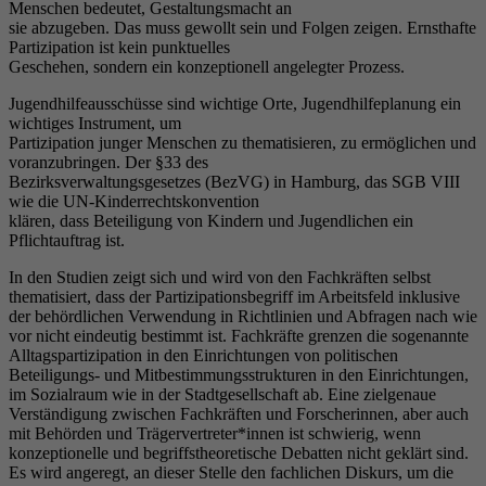
Menschen bedeutet, Gestaltungsmacht an
sie abzugeben. Das muss gewollt sein und Folgen zeigen. Ernsthafte
Partizipation ist kein punktuelles
Geschehen, sondern ein konzeptionell angelegter Prozess.
Jugendhilfeausschüsse sind wichtige Orte, Jugendhilfeplanung ein
wichtiges Instrument, um
Partizipation junger Menschen zu thematisieren, zu ermöglichen und
voranzubringen. Der §33 des
Bezirksverwaltungsgesetzes (BezVG) in Hamburg, das SGB VIII
wie die UN-Kinderrechtskonvention
klären, dass Beteiligung von Kindern und Jugendlichen ein
Pflichtauftrag ist.
In den Studien zeigt sich und wird von den Fachkräften selbst
thematisiert, dass der Partizipationsbegriff im Arbeitsfeld inklusive
der behördlichen Verwendung in Richtlinien und Abfragen nach wie
vor nicht eindeutig bestimmt ist. Fachkräfte grenzen die sogenannte
Alltagspartizipation in den Einrichtungen von politischen
Beteiligungs- und Mitbestimmungsstrukturen in den Einrichtungen,
im Sozialraum wie in der Stadtgesellschaft ab. Eine zielgenaue
Verständigung zwischen Fachkräften und Forscherinnen, aber auch
mit Behörden und Trägervertreter*innen ist schwierig, wenn
konzeptionelle und begriffstheoretische Debatten nicht geklärt sind.
Es wird angeregt, an dieser Stelle den fachlichen Diskurs, um die