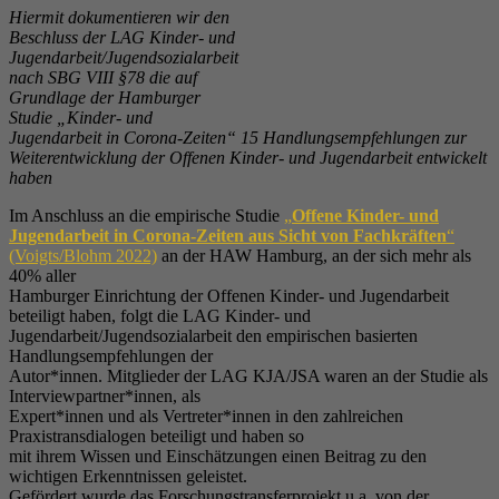
Hiermit dokumentieren wir den
Beschluss der LAG Kinder- und
Jugendarbeit/Jugendsozialarbeit
nach SBG VIII §78 die auf
Grundlage der Hamburger
Studie „Kinder- und
Jugendarbeit in Corona-Zeiten“ 15 Handlungsempfehlungen zur
Weiterentwicklung der Offenen Kinder- und Jugendarbeit entwickelt
haben
Im Anschluss an die empirische Studie
„
Offene Kinder- und
Jugendarbeit in Corona-Zeiten aus Sicht von Fachkräften
“
(Voigts/Blohm 2022)
an der HAW Hamburg, an der sich mehr als
40% aller
Hamburger Einrichtung der Offenen Kinder- und Jugendarbeit
beteiligt haben, folgt die LAG Kinder- und
Jugendarbeit/Jugendsozialarbeit den empirischen basierten
Handlungsempfehlungen der
Autor*innen. Mitglieder der LAG KJA/JSA waren an der Studie als
Interviewpartner*innen, als
Expert*innen und als Vertreter*innen in den zahlreichen
Praxistransdialogen beteiligt und haben so
mit ihrem Wissen und Einschätzungen einen Beitrag zu den
wichtigen Erkenntnissen geleistet.
Gefördert wurde das Forschungstransferprojekt u.a. von der