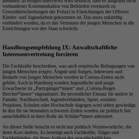
abbilden. In einigen Interviews wird deutlich, dass es aufgrund nicht
vorhandener Kommunikation von Behörden vereinzelt zu
Grenzüberschreitungen der Polizei in Einrichtungen der Offenen
Kinder- und Jugendarbeit gekommen ist. Das muss zukünftig
verhindert werden, da es das Vertrauen der jungen Menschen in die
Einrichtungen wie den Staat schwächt.
Handlungsempfehlung IX: Anwaltschaftliche
Interessenvertretung forcieren
Die Fachkräfte beschreiben, was auch empirische Befragungen von
jungen Menschen zeigen: Ängste und Sorgen, Interessen und
Bedarfe von jungen Menschen werden in Corona-Zeiten nicht
gehört. Auch in Hamburg wurden Jugendliche und junge
Erwachsene zu „Partygänger*innen“ und „Corona-Regel-
Brecher*innen“ stigmatisiert. Ihr persönlicher Einsatz für andere in
Familie, Nachbarschaft, Jugendverbänden, Sport, sozialen
Projekten, Schulen oder Hochschule dagegen wird selten gewürdigt.
In den für sie besonders schweren Zeiten werden sie politisch fast
ausschließlich in ihrer Rolle als Schüler*innen adressiert.
An dieser Stelle braucht es nicht nur politisch Verantwortliche, die
ihren Kurs ändern. Es benötigt auch Fachkräfte, Träger und
Fachbehörden, die ihren Auftrag der anwaltschaftlichen