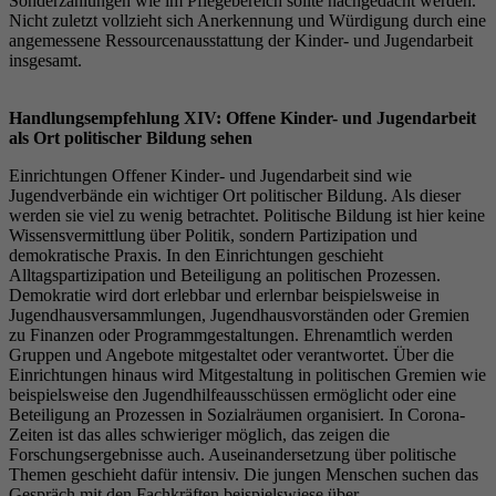
Sonderzahlungen wie im Pflegebereich sollte nachgedacht werden.
Nicht zuletzt vollzieht sich Anerkennung und Würdigung durch eine
angemessene Ressourcenausstattung der Kinder- und Jugendarbeit
insgesamt.
Handlungsempfehlung XIV: Offene Kinder- und Jugendarbeit
als Ort politischer Bildung sehen
Einrichtungen Offener Kinder- und Jugendarbeit sind wie
Jugendverbände ein wichtiger Ort politischer Bildung. Als dieser
werden sie viel zu wenig betrachtet. Politische Bildung ist hier keine
Wissensvermittlung über Politik, sondern Partizipation und
demokratische Praxis. In den Einrichtungen geschieht
Alltagspartizipation und Beteiligung an politischen Prozessen.
Demokratie wird dort erlebbar und erlernbar beispielsweise in
Jugendhausversammlungen, Jugendhausvorständen oder Gremien
zu Finanzen oder Programmgestaltungen. Ehrenamtlich werden
Gruppen und Angebote mitgestaltet oder verantwortet. Über die
Einrichtungen hinaus wird Mitgestaltung in politischen Gremien wie
beispielsweise den Jugendhilfeausschüssen ermöglicht oder eine
Beteiligung an Prozessen in Sozialräumen organisiert. In Corona-
Zeiten ist das alles schwieriger möglich, das zeigen die
Forschungsergebnisse auch. Auseinandersetzung über politische
Themen geschieht dafür intensiv. Die jungen Menschen suchen das
Gespräch mit den Fachkräften beispielswiese über