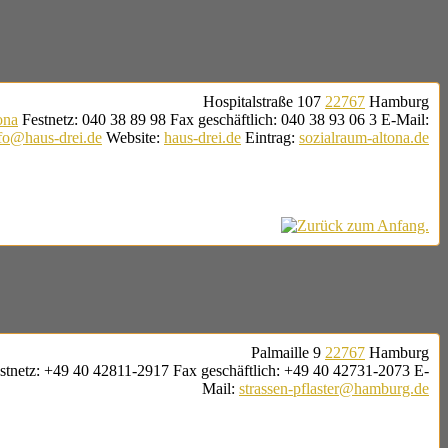
Hospitalstraße 107
22767
Hamburg
ona
Festnetz
:
040 38 89 98
Fax geschäftlich
:
040 38 93 06 3
E-Mail
:
fo@haus-drei.de
Website
:
haus-drei.de
Eintrag
:
sozialraum-altona.de
Palmaille 9
22767
Hamburg
stnetz
:
+49 40 42811-2917
Fax geschäftlich
:
+49 40 42731-2073
E-
Mail
:
strassen-pflaster@hamburg.de