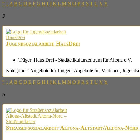
"
1
A
B
C
D
E
F
G
H
I
J
K
L
M
N
O
P
R
S
T
U
V
Y
J
Jugendsozialarbeit HausDrei
Träger:
Haus Drei - Stadtteilkulturzentrum für Altona e.V.
Kategorien:
Angebote für Jungen
,
Angebote für Mädchen
,
Jugendso
"
1
A
B
C
D
E
F
G
H
I
J
K
L
M
N
O
P
R
S
T
U
V
Y
S
Straßensozialarbeit Altona-Altstadt/Altona-Nord