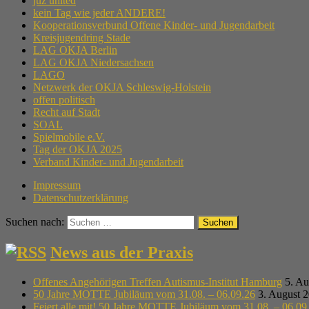
juz united
kein Tag wie jeder ANDERE!
Kooperationsverbund Offene Kinder- und Jugendarbeit
Kreisjugendring Stade
LAG OKJA Berlin
LAG OKJA Niedersachsen
LAGO
Netzwerk der OKJA Schleswig-Holstein
offen politisch
Recht auf Stadt
SOAL
Spielmobile e.V.
Tag der OKJA 2025
Verband Kinder- und Jugendarbeit
Impressum
Datenschutzerklärung
Suchen nach:
News aus der Praxis
Offenes Angehörigen Treffen Autismus-Institut Hamburg
5. Au
50 Jahre MOTTE Jubiläum vom 31.08. – 06.09.26
3. August 
Feiert alle mit! 50 Jahre MOTTE Jubiläum vom 31.08. – 06.09