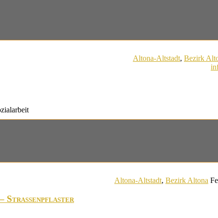
Altona-Altstadt
,
Bezirk Alt
in
zialarbeit
Altona-Altstadt
,
Bezirk Altona
Fe
 – Straßenpflaster