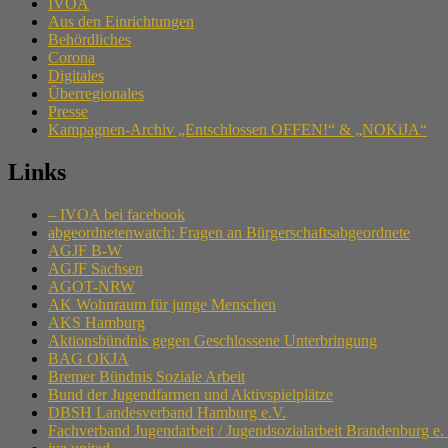
IVOA
Aus den Einrichtungen
Behördliches
Corona
Digitales
Überregionales
Presse
Kampagnen-Archiv „Entschlossen OFFEN!“ & „NOKiJA“
Links
– IVOA bei facebook
abgeordnetenwatch: Fragen an Bürgerschaftsabgeordnete
AGJF B-W
AGJF Sachsen
AGOT-NRW
AK Wohnraum für junge Menschen
AKS Hamburg
Aktionsbündnis gegen Geschlossene Unterbringung
BAG OKJA
Bremer Bündnis Soziale Arbeit
Bund der Jugendfarmen und Aktivspielplätze
DBSH Landesverband Hamburg e.V.
Fachverband Jugendarbeit / Jugendsozialarbeit Brandenburg e.