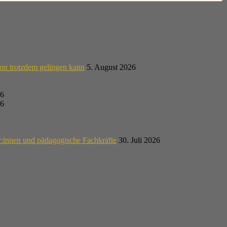
on trotzdem gelingen kann
5. August 2026
26
26
r:innen und pädagogische Fachkräfte
30. Juli 2026