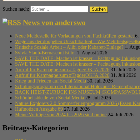
Suchen nach:
News von anderswo
Neue Meldestelle für Vorladungen von Fachkräften gestartet
6.
Wege aus der doppelten Unsichtbarkeit – Wie Mehrheitsgesell
Kritische Soziale Arbeit – Alibi oder Kabarett-Einlage?
1. Augu
Sylvia Staub-Bernasconi ist tot
1. August 2026
SAVE THE DATE: Machen ist krasser – Fachtagung Inklusion i
SAVE THE DATE: Machen ist krasser – Fachtagung Inklusion i
Aufruf für Kampagne zum #TagderOKJA 2026
31. Juli 2026
Aufruf für Kampagne zum #TagderOKJA 2026
31. Juli 2026
Krieg und Frieden auf Social Media
30. Juli 2026
Schulungsprogramm der International Holocaust Remembrance A
BACK HEIST-ZURÜCK INS MUSEUM (KOMPASSWÖLF
Schönheitsideale von Social Media
28. Juli 2026
Nature Explorers 2.0 Sommerferienprogramm 2026 (Essen-Ka
Haftnotizen Ausgabe 69
27. Juli 2026
Meine Vorträge von 2024 bis 2026 sind online
24. Juli 2026
Beitrags-Kategorien