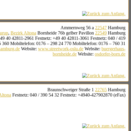
Ammernweg 56 a
22547
Hamburg
urup
,
Bezirk Altona
Bornheide 76b
gelber Pavillon
22549
Hamburg
49 40 42811-2961
Festnetz
:
+49 40 42811-3061
Festnetz
:
040 / 419
5 360
Mobiltelefon
:
0176 – 298 24 770
Mobiltelefon
:
0176 – 760 31
hamburg.de
Website
:
www.streetwork-oslu.de
Website
:
buergerhaus-
bornheide.de
Website
:
osdorfer-born.de
Braunschweiger Straße 1
22765
Hamburg
Altona
Festnetz
:
040 / 390 54 32
Festnetz
:
+4940-427902870 (eFax)