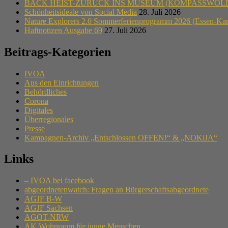
BACK HEIST-ZURÜCK INS MUSEUM (KOMPASSWÖLF
Schönheitsideale von Social Media
28. Juli 2026
Nature Explorers 2.0 Sommerferienprogramm 2026 (Essen-Ka
Haftnotizen Ausgabe 69
27. Juli 2026
Beitrags-Kategorien
IVOA
Aus den Einrichtungen
Behördliches
Corona
Digitales
Überregionales
Presse
Kampagnen-Archiv „Entschlossen OFFEN!“ & „NOKiJA“
Links
– IVOA bei facebook
abgeordnetenwatch: Fragen an Bürgerschaftsabgeordnete
AGJF B-W
AGJF Sachsen
AGOT-NRW
AK Wohnraum für junge Menschen