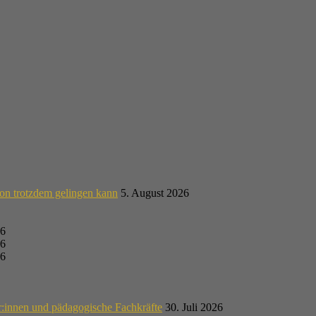
on trotzdem gelingen kann
5. August 2026
26
26
26
r:innen und pädagogische Fachkräfte
30. Juli 2026