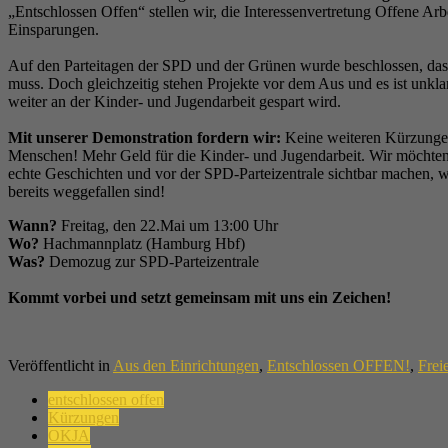
„Entschlossen Offen“ stellen wir, die Interessenvertretung Offene Arb
Einsparungen.
Auf den Parteitagen der SPD und der Grünen wurde beschlossen, dass
muss. Doch gleichzeitig stehen Projekte vor dem Aus und es ist unk
weiter an der Kinder- und Jugendarbeit gespart wird.
Mit unserer Demonstration fordern wir:
Keine weiteren Kürzungen
Menschen! Mehr Geld für die Kinder- und Jugendarbeit. Wir möchte
echte Geschichten und vor der SPD-Parteizentrale sichtbar machen, 
bereits weggefallen sind!
Wann?
Freitag, den 22.Mai um 13:00 Uhr
Wo?
Hachmannplatz (Hamburg Hbf)
Was?
Demozug zur SPD-Parteizentrale
Kommt vorbei und setzt gemeinsam mit uns ein Zeichen!
Veröffentlicht in
Aus den Einrichtungen
,
Entschlossen OFFEN!
,
Frei
entschlossen offen
Kürzungen
OKJA