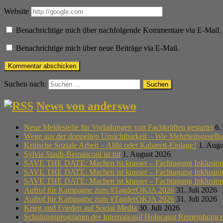
Website
Benachrichtige mich über nachfolgende Kommentare via E-Mail.
Benachrichtige mich über neue Beiträge via E-Mail.
Suchen nach:
News von anderswo
Neue Meldestelle für Vorladungen von Fachkräften gestartet
6.
Wege aus der doppelten Unsichtbarkeit – Wie Mehrheitsgesell
Kritische Soziale Arbeit – Alibi oder Kabarett-Einlage?
1. Augu
Sylvia Staub-Bernasconi ist tot
1. August 2026
SAVE THE DATE: Machen ist krasser – Fachtagung Inklusion i
SAVE THE DATE: Machen ist krasser – Fachtagung Inklusion i
SAVE THE DATE: Machen ist krasser – Fachtagung Inklusion i
Aufruf für Kampagne zum #TagderOKJA 2026
31. Juli 2026
Aufruf für Kampagne zum #TagderOKJA 2026
31. Juli 2026
Krieg und Frieden auf Social Media
30. Juli 2026
Schulungsprogramm der International Holocaust Remembrance A