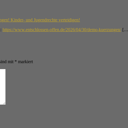
gen! Kinder- und Jugendrechte verteidigen!
n:
https://www.entschlossen-offen.de/2026/04/30/demo-kuerzungen/
[…
sind mit
*
markiert