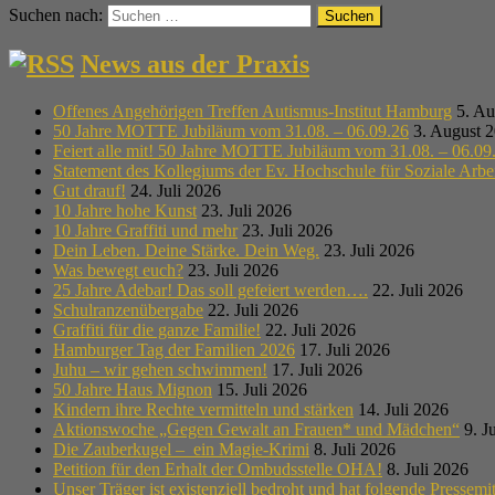
Suchen nach:
News aus der Praxis
Offenes Angehörigen Treffen Autismus-Institut Hamburg
5. Au
50 Jahre MOTTE Jubiläum vom 31.08. – 06.09.26
3. August 
Feiert alle mit! 50 Jahre MOTTE Jubiläum vom 31.08. – 06.09
Statement des Kollegiums der Ev. Hochschule für Soziale Arb
Gut drauf!
24. Juli 2026
10 Jahre hohe Kunst
23. Juli 2026
10 Jahre Graffiti und mehr
23. Juli 2026
Dein Leben. Deine Stärke. Dein Weg.
23. Juli 2026
Was bewegt euch?
23. Juli 2026
25 Jahre Adebar! Das soll gefeiert werden….
22. Juli 2026
Schulranzenübergabe
22. Juli 2026
Graffiti für die ganze Familie!
22. Juli 2026
Hamburger Tag der Familien 2026
17. Juli 2026
Juhu – wir gehen schwimmen!
17. Juli 2026
50 Jahre Haus Mignon
15. Juli 2026
Kindern ihre Rechte vermitteln und stärken
14. Juli 2026
Aktionswoche „Gegen Gewalt an Frauen* und Mädchen“
9. J
Die Zauberkugel – ein Magie-Krimi
8. Juli 2026
Petition für den Erhalt der Ombudsstelle OHA!
8. Juli 2026
Unser Träger ist existenziell bedroht und hat folgende Pressemit