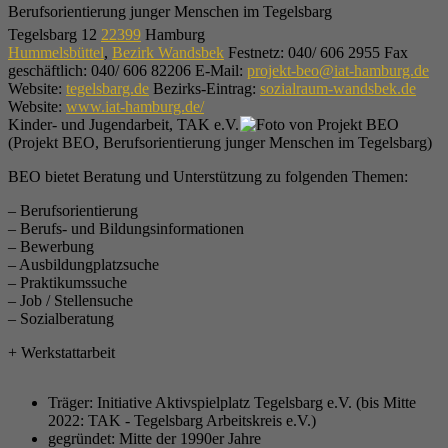
Berufsorientierung junger Menschen im Tegelsbarg
Tegelsbarg 12
22399
Hamburg
Hummelsbüttel
,
Bezirk Wandsbek
Festnetz
:
040/ 606 2955
Fax
geschäftlich
:
040/ 606 82206
E-Mail
:
projekt-beo@iat-hamburg.de
Website
:
tegelsbarg.de
Bezirks-Eintrag
:
sozialraum-wandsbek.de
Website
:
www.iat-hamburg.de/
Kinder- und Jugendarbeit, TAK e.V.
(Projekt BEO, Berufsorientierung junger Menschen im Tegelsbarg)
BEO bietet Beratung und Unterstützung zu folgenden Themen:
– Berufsorientierung
– Berufs- und Bildungsinformationen
– Bewerbung
– Ausbildungplatzsuche
– Praktikumssuche
– Job / Stellensuche
– Sozialberatung
+ Werkstattarbeit
Träger:
Initiative Aktivspielplatz Tegelsbarg e.V. (bis Mitte
2022: TAK - Tegelsbarg Arbeitskreis e.V.)
gegründet:
Mitte der 1990er Jahre