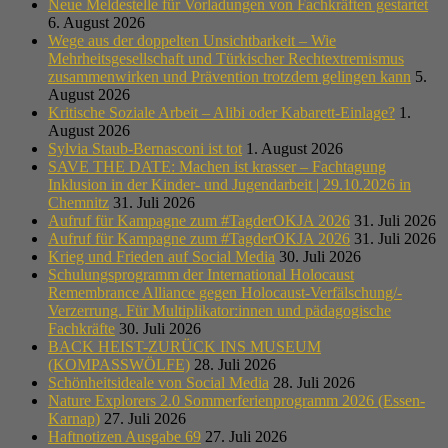
Neue Meldestelle für Vorladungen von Fachkräften gestartet
6. August 2026
Wege aus der doppelten Unsichtbarkeit – Wie
Mehrheitsgesellschaft und Türkischer Rechtextremismus
zusammenwirken und Prävention trotzdem gelingen kann
5.
August 2026
Kritische Soziale Arbeit – Alibi oder Kabarett-Einlage?
1.
August 2026
Sylvia Staub-Bernasconi ist tot
1. August 2026
SAVE THE DATE: Machen ist krasser – Fachtagung
Inklusion in der Kinder- und Jugendarbeit | 29.10.2026 in
Chemnitz
31. Juli 2026
Aufruf für Kampagne zum #TagderOKJA 2026
31. Juli 2026
Aufruf für Kampagne zum #TagderOKJA 2026
31. Juli 2026
Krieg und Frieden auf Social Media
30. Juli 2026
Schulungsprogramm der International Holocaust
Remembrance Alliance gegen Holocaust-Verfälschung/-
Verzerrung. Für Multiplikator:innen und pädagogische
Fachkräfte
30. Juli 2026
BACK HEIST-ZURÜCK INS MUSEUM
(KOMPASSWÖLFE)
28. Juli 2026
Schönheitsideale von Social Media
28. Juli 2026
Nature Explorers 2.0 Sommerferienprogramm 2026 (Essen-
Karnap)
27. Juli 2026
Haftnotizen Ausgabe 69
27. Juli 2026