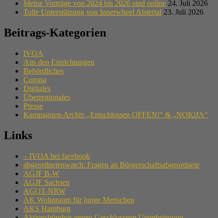
Meine Vorträge von 2024 bis 2026 sind online
24. Juli 2026
Tolle Unterstützung von Innerwheel Alstertal
23. Juli 2026
Beitrags-Kategorien
IVOA
Aus den Einrichtungen
Behördliches
Corona
Digitales
Überregionales
Presse
Kampagnen-Archiv „Entschlossen OFFEN!“ & „NOKiJA“
Links
– IVOA bei facebook
abgeordnetenwatch: Fragen an Bürgerschaftsabgeordnete
AGJF B-W
AGJF Sachsen
AGOT-NRW
AK Wohnraum für junge Menschen
AKS Hamburg
Aktionsbündnis gegen Geschlossene Unterbringung