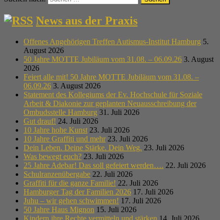
News aus der Praxis
Offenes Angehörigen Treffen Autismus-Institut Hamburg
5.
August 2026
50 Jahre MOTTE Jubiläum vom 31.08. – 06.09.26
3. August
2026
Feiert alle mit! 50 Jahre MOTTE Jubiläum vom 31.08. –
06.09.26
3. August 2026
Statement des Kollegiums der Ev. Hochschule für Soziale
Arbeit & Diakonie zur geplanten Neuausschreibung der
Ombudsstelle Hamburg
31. Juli 2026
Gut drauf!
24. Juli 2026
10 Jahre hohe Kunst
23. Juli 2026
10 Jahre Graffiti und mehr
23. Juli 2026
Dein Leben. Deine Stärke. Dein Weg.
23. Juli 2026
Was bewegt euch?
23. Juli 2026
25 Jahre Adebar! Das soll gefeiert werden….
22. Juli 2026
Schulranzenübergabe
22. Juli 2026
Graffiti für die ganze Familie!
22. Juli 2026
Hamburger Tag der Familien 2026
17. Juli 2026
Juhu – wir gehen schwimmen!
17. Juli 2026
50 Jahre Haus Mignon
15. Juli 2026
Kindern ihre Rechte vermitteln und stärken
14. Juli 2026