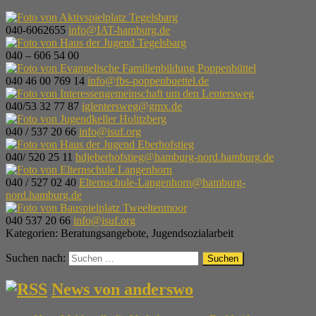
040-6062655
info@IAT-hamburg.de
040 – 606 54 00
040 46 00 769 14
info@fbs-poppenbuettel.de
040/53 32 77 87
iglentersweg@gmx.de
040 / 537 20 66
info@isuf.org
040/ 520 25 11
hdjeberhofstieg@hamburg-nord.hamburg.de
040 / 527 02 40
Elternschule-Langenhorn@hamburg-
nord.hamburg.de
040 537 20 66
info@isuf.org
Kategorien:
Beratungsangebote
,
Jugendsozialarbeit
Suchen nach:
News von anderswo